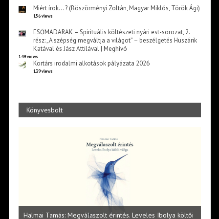
Miért írok… ? (Böszörményi Zoltán, Magyar Miklós, Török Ági)
156 views
ESŐMADARAK – Spirituális költészeti nyári est-sorozat, 2.
rész: „A szépség megváltja a világot” – beszélgetés Huszárik
Katával és Jász Attilával | Meghívó
149 views
Kortárs irodalmi alkotások pályázata 2026
139 views
Könyvesbolt
l
Halmai Tamás: Megválaszolt érintés. Leveles Ibolya költői