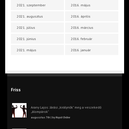
2021. szeptember
2016. május
2021. augusztus
2016. április
2021. július
2016. március
2021. június
2016. február
2021. május
2016. január
Friss
Arany Lajos: Járási „királynők” meg a veszekedő
„álompárok”
augusztus 7th | by
Napút Online