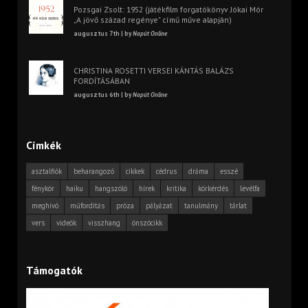
Pozsgai Zsolt: 1952 (játékfilm forgatókönyv Jókai Mór
„A jövő század regénye” című műve alapján)
augusztus 7th | by
Napút Online
CHRISTINA ROSETTI VERSEI KÁNTÁS BALÁZS
FORDÍTÁSÁBAN
augusztus 6th | by
Napút Online
Címkék
asztalfiók
beharangozó
cikkek
cédrus
dráma
esszé
fénykör
haiku
hangszóló
hírek
kritika
körkérdés
levélfa
meghívó
műfordítás
próza
pályázat
tanulmány
tárlat
vers
videók
visszhang
önszócikk
Támogatók