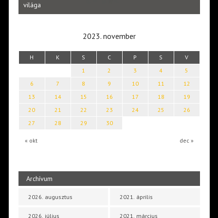
Laka
világa
2023. november
H
K
S
C
P
S
V
1
2
3
4
5
6
7
8
9
10
11
12
13
14
15
16
17
18
19
20
21
22
23
24
25
26
27
28
29
30
« okt
dec »
Archívum
2026. augusztus
2021. április
2026. július
2021. március