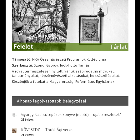
Támogató:
NKA Összművészeti Programok Kollégiuma
Szerkesztő:
Szondi György, Toót-Holló Tamás
A rovat természetesen nyitott: várjuk szépirodalmi művüket,
tanulmányukat, képzőművészeti alkotásukat, hozzászólásukat.
Köszönjük a fotókat a Magyarországi Református Egyháznak
A hónap legolvasottabb bejegyzései
Györgyi Csaba: Lépések könyve (napló) – újabb részletek*
256 views
KÖVESEDŐ – Török Ági versei
213 views