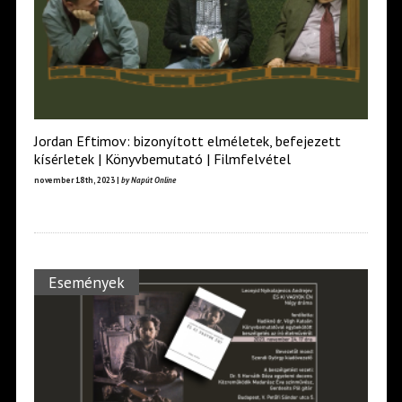
Jordan Eftimov: bizonyított elméletek, befejezett
kísérletek | Könyvbemutató | Filmfelvétel
november 18th, 2023 |
by Napút Online
Események