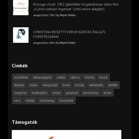
Pozsgai Zsolt: 1952 (játékfilm forgatókönyv Jókai Mór
„A jövő század regénye” című műve alapján)
augusztus 7th | by
Napút Online
CHRISTINA ROSETTI VERSEI KÁNTÁS BALÁZS
FORDÍTÁSÁBAN
augusztus 6th | by
Napút Online
Címkék
asztalfiók
beharangozó
cikkek
cédrus
dráma
esszé
fénykör
haiku
hangszóló
hírek
kritika
körkérdés
levélfa
meghívó
műfordítás
próza
pályázat
tanulmány
tárlat
vers
videók
visszhang
önszócikk
Támogatók