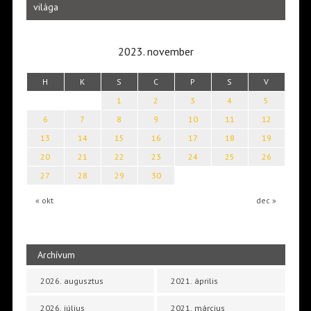
Laka
világa
2023. november
H
K
S
C
P
S
V
1
2
3
4
5
6
7
8
9
10
11
12
13
14
15
16
17
18
19
20
21
22
23
24
25
26
27
28
29
30
« okt
dec »
Archívum
2026. augusztus
2021. április
2026. július
2021. március