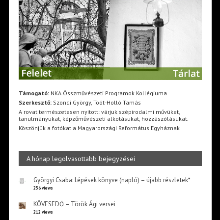
Támogató:
NKA Összművészeti Programok Kollégiuma
Szerkesztő:
Szondi György, Toót-Holló Tamás
A rovat természetesen nyitott: várjuk szépirodalmi művüket,
tanulmányukat, képzőművészeti alkotásukat, hozzászólásukat.
Köszönjük a fotókat a Magyarországi Református Egyháznak
A hónap legolvasottabb bejegyzései
Györgyi Csaba: Lépések könyve (napló) – újabb részletek*
256 views
KÖVESEDŐ – Török Ági versei
212 views