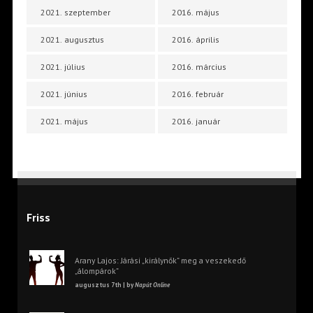
2021. szeptember
2016. május
2021. augusztus
2016. április
2021. július
2016. március
2021. június
2016. február
2021. május
2016. január
Friss
Arany Lajos: Járási „királynők” meg a veszekedő
„álompárok”
augusztus 7th | by
Napút Online