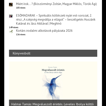
Miért írok… ? (Böszörményi Zoltán, Magyar Miklós, Török Ági)
183 views
ESŐMADARAK – Spirituális költészeti nyári est-sorozat, 2.
rész: „A szépség megváltja a világot” – beszélgetés Huszárik
Katával és Jász Attilával | Meghívó
149 views
Kortárs irodalmi alkotások pályázata 2026
136 views
Könyvesbolt
l
Halmai Tamás: Megválaszolt érintés. Leveles Ibolya költői