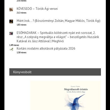
256 views
KÖVESEDŐ – Török Ági versei
213 views
Miért írok… ? (Böszörményi Zoltán, Magyar Miklós, Török Ági)
183 views
ESŐMADARAK – Spirituális költészeti nyári est-sorozat, 2.
rész: „A szépség megváltja a világot” – beszélgetés Huszárik
Katával és Jász Attilával | Meghívó
149 views
Kortárs irodalmi alkotások pályázata 2026
138 views
Könyvesbolt