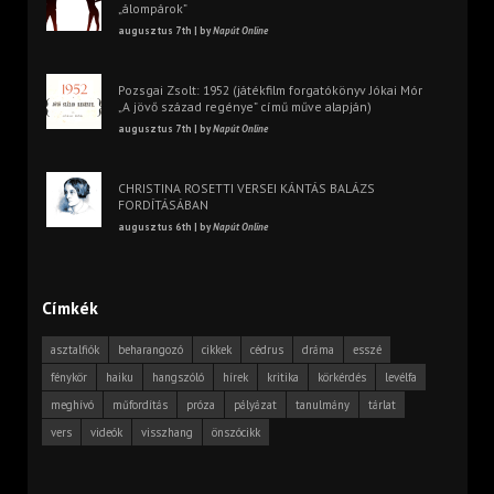
„álompárok”
augusztus 7th | by
Napút Online
Pozsgai Zsolt: 1952 (játékfilm forgatókönyv Jókai Mór
„A jövő század regénye” című műve alapján)
augusztus 7th | by
Napút Online
CHRISTINA ROSETTI VERSEI KÁNTÁS BALÁZS
FORDÍTÁSÁBAN
augusztus 6th | by
Napút Online
Címkék
asztalfiók
beharangozó
cikkek
cédrus
dráma
esszé
fénykör
haiku
hangszóló
hírek
kritika
körkérdés
levélfa
meghívó
műfordítás
próza
pályázat
tanulmány
tárlat
vers
videók
visszhang
önszócikk