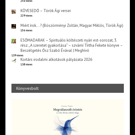
256 views
KÖVESEDŐ – Török Ági versei
229 views
Miért írok… ? (Böszörményi Zoltán, Magyar Miklós, Török Ági)
156 views
ESŐMADARAK – Spirituális költészeti nyári est-sorozat, 3.
rész: „A szeretet gyakorlása” – szvámí Tírtha Fekete könyve –
Beszélgetés Ősz Szabó Évával | Meghívó
139 views
Kortárs irodalmi alkotások pályázata 2026
138 views
Könyvesbolt