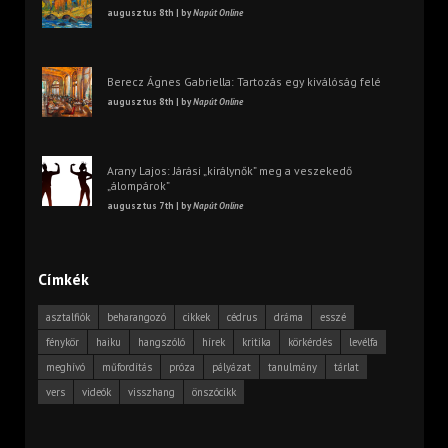
augusztus 8th | by
Napút Online
Berecz Ágnes Gabriella: Tartozás egy kiválóság felé
augusztus 8th | by
Napút Online
Arany Lajos: Járási „királynők” meg a veszekedő
„álompárok”
augusztus 7th | by
Napút Online
Címkék
asztalfiók
beharangozó
cikkek
cédrus
dráma
esszé
fénykör
haiku
hangszóló
hírek
kritika
körkérdés
levélfa
meghívó
műfordítás
próza
pályázat
tanulmány
tárlat
vers
videók
visszhang
önszócikk