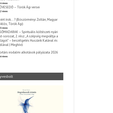
6 views
ÖVESEDŐ – Török Ági versei
2 views
iért írok… ? (Böszörményi Zoltán, Magyar
iklós, Török Ági)
3 views
SŐMADARAK – Spirituális költészeti nyári
st-sorozat, 2. rész: „A szépség megváltja a
ilágot” – beszélgetés Huszárik Katával és
tilával | Meghívó
s
ortárs irodalmi alkotások pályázata 2026
6 views
yvesbolt