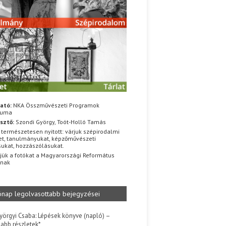
ató:
NKA Összművészeti Programok
iuma
sztő:
Szondi György, Toót-Holló Tamás
 természetesen nyitott: várjuk szépirodalmi
t, tanulmányukat, képzőművészeti
sukat, hozzászólásukat.
jük a fotókat a Magyarországi Református
znak
ónap legolvasottabb bejegyzései
yörgyi Csaba: Lépések könyve (napló) –
jabb részletek*