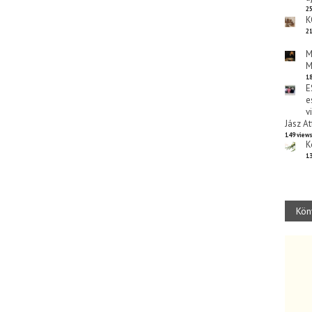
25
K
21
M
M
18
E
e
v
Jász At
149 view
K
13
Kön