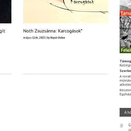
gít
Noth Zsuzsánna: Karcogások*
május 11th, 2025 |
by Napút Online
Támog
Kollég
Szerke
A rovat
művüke
alkotá
Köszön
Egyhá
A h
G
ú