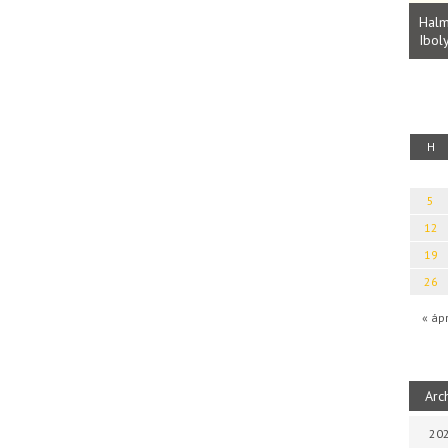
Parvathy Baul: A NAGY LELKEK DALAI.
Bevezetés a bául ösvénybe (Fordította:
Halm
Rideg Zsófia)
Iboly
uz
H
5
12
19
26
« áp
Arc
202