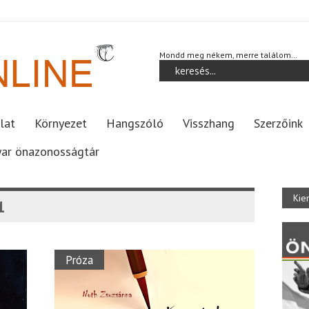
Mondd meg nékem, merre találom…
lat
Környezet
Hangszóló
Visszhang
Szerzőink
ar önazonosságtár
Kie
1
Próza