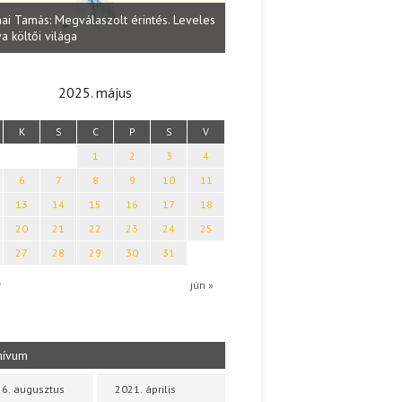
Lakatos Fleisz Katalin: Vasárna
ai Tamás: Megválaszolt érintés. Leveles
Sárszegen
a költői világa
2025. május
K
S
C
P
S
V
1
2
3
4
6
7
8
9
10
11
13
14
15
16
17
18
20
21
22
23
24
25
27
28
29
30
31
r
jún »
hívum
6. augusztus
2021. április