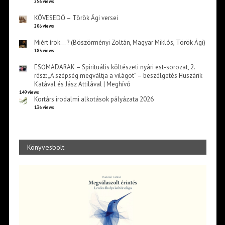
256 views
KÖVESEDŐ – Török Ági versei
206 views
Miért írok… ? (Böszörményi Zoltán, Magyar Miklós, Török Ági)
183 views
ESŐMADARAK – Spirituális költészeti nyári est-sorozat, 2.
rész: „A szépség megváltja a világot” – beszélgetés Huszárik
Katával és Jász Attilával | Meghívó
149 views
Kortárs irodalmi alkotások pályázata 2026
136 views
Könyvesbolt