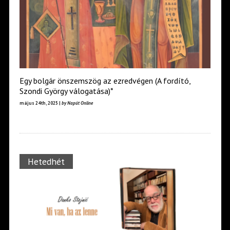
Egy bolgár önszemszög az ezredvégen (A fordító,
Szondi György válogatása)*
május 24th, 2025 |
by Napút Online
Hetedhét