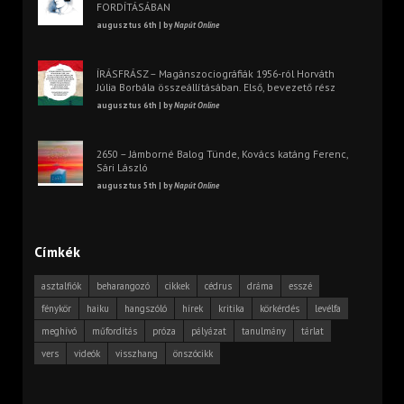
FORDÍTÁSÁBAN
augusztus 6th | by
Napút Online
ÍRÁSFRÁSZ – Magánszociográfiák 1956-ról Horváth
Júlia Borbála összeállításában. Első, bevezető rész
augusztus 6th | by
Napút Online
2650 – Jámborné Balog Tünde, Kovács katáng Ferenc,
Sári László
augusztus 5th | by
Napút Online
Címkék
asztalfiók
beharangozó
cikkek
cédrus
dráma
esszé
fénykör
haiku
hangszóló
hírek
kritika
körkérdés
levélfa
meghívó
műfordítás
próza
pályázat
tanulmány
tárlat
vers
videók
visszhang
önszócikk