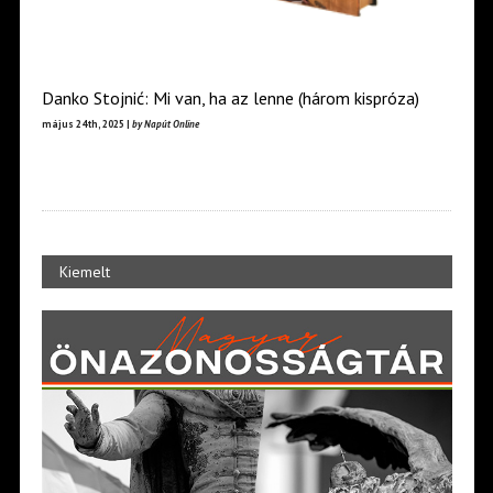
Danko Stojnić: Mi van, ha az lenne (három kispróza)
május 24th, 2025 |
by Napút Online
Kiemelt