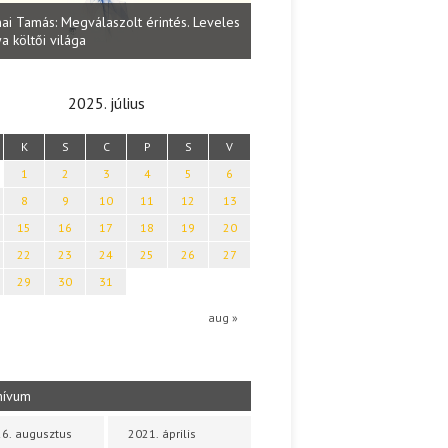
Lakatos Fleisz Katalin: Vasárna
ai Tamás: Megválaszolt érintés. Leveles
Sárszegen
a költői világa
2025. július
K
S
C
P
S
V
1
2
3
4
5
6
8
9
10
11
12
13
15
16
17
18
19
20
22
23
24
25
26
27
29
30
31
aug »
hívum
6. augusztus
2021. április