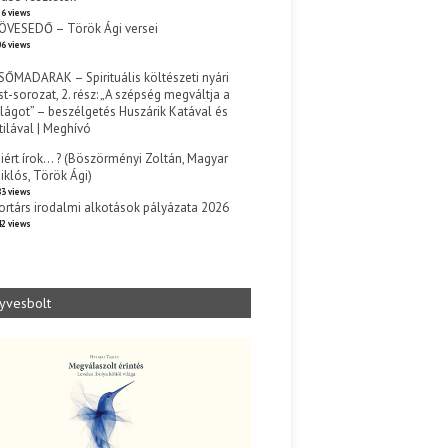
6 views
ÖVESEDŐ – Török Ági versei
6 views
SŐMADARAK – Spirituális költészeti nyári
st-sorozat, 2. rész: „A szépség megváltja a
ilágot” – beszélgetés Huszárik Katával és
tilával | Meghívó
s
iért írok… ? (Böszörményi Zoltán, Magyar
iklós, Török Ági)
3 views
ortárs irodalmi alkotások pályázata 2026
2 views
yvesbolt