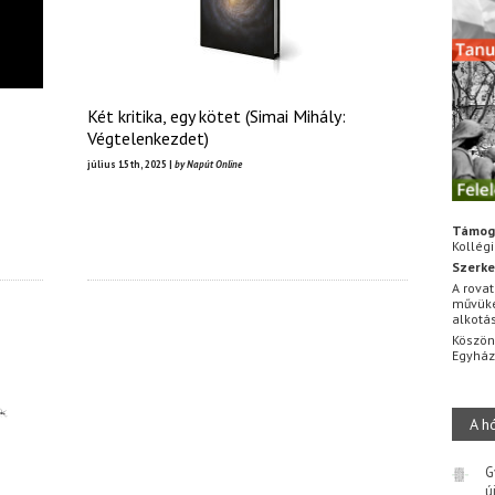
Két kritika, egy kötet (Simai Mihály:
Végtelenkezdet)
július 15th, 2025 |
by Napút Online
Támog
Kollég
Szerke
A rovat
művüke
alkotá
Köszön
Egyhá
A h
G
ú