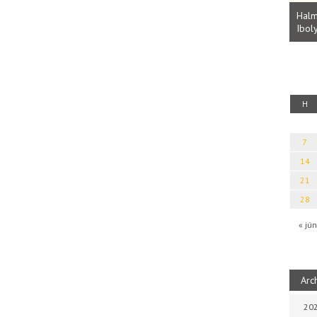
Parvathy Baul: A NAGY LELKEK DALAI.
Bevezetés a bául ösvénybe (Fordította:
Halm
Rideg Zsófia)
Iboly
uz
H
7
14
21
28
« jún
Arc
202