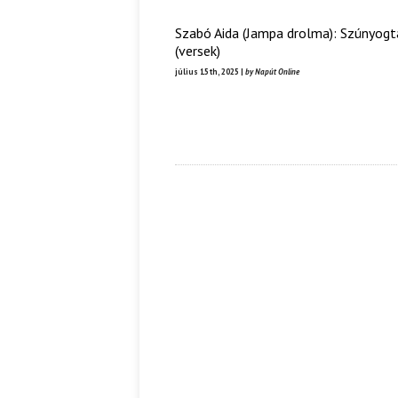
Szabó Aida (Jampa drolma): Szúnyogt
(versek)
július 15th, 2025 |
by Napút Online