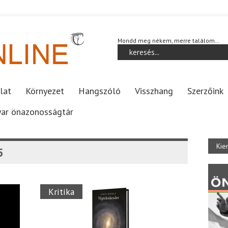
Mondd meg nékem, merre találom…
lat
Környezet
Hangszóló
Visszhang
Szerzőink
ar önazonosságtár
Kie
5
Kritika