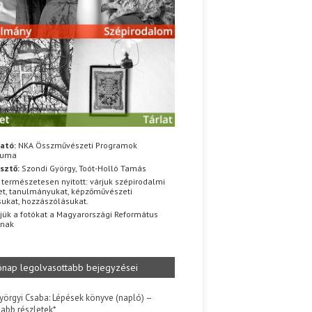
ató:
NKA Összművészeti Programok
iuma
sztő:
Szondi György, Toót-Holló Tamás
 természetesen nyitott: várjuk szépirodalmi
t, tanulmányukat, képzőművészeti
sukat, hozzászólásukat.
jük a fotókat a Magyarországi Református
znak
ónap legolvasottabb bejegyzései
yörgyi Csaba: Lépések könyve (napló) –
jabb részletek*