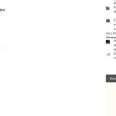
25
K
ánc
20
E
e
v
Jász At
193 view
M
M
18
K
14
Kön