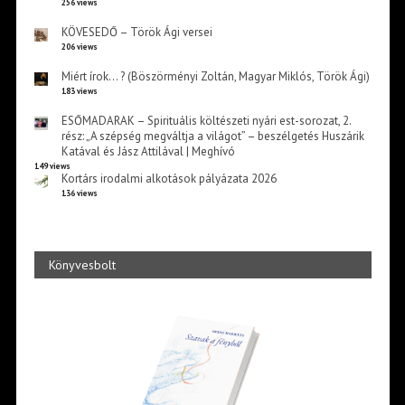
256 views
KÖVESEDŐ – Török Ági versei
206 views
Miért írok… ? (Böszörményi Zoltán, Magyar Miklós, Török Ági)
183 views
ESŐMADARAK – Spirituális költészeti nyári est-sorozat, 2.
rész: „A szépség megváltja a világot” – beszélgetés Huszárik
Katával és Jász Attilával | Meghívó
149 views
Kortárs irodalmi alkotások pályázata 2026
136 views
Könyvesbolt