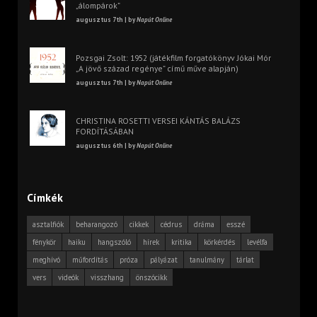
„álompárok”
augusztus 7th | by
Napút Online
Pozsgai Zsolt: 1952 (játékfilm forgatókönyv Jókai Mór
„A jövő század regénye” című műve alapján)
augusztus 7th | by
Napút Online
CHRISTINA ROSETTI VERSEI KÁNTÁS BALÁZS
FORDÍTÁSÁBAN
augusztus 6th | by
Napút Online
Címkék
asztalfiók
beharangozó
cikkek
cédrus
dráma
esszé
fénykör
haiku
hangszóló
hírek
kritika
körkérdés
levélfa
meghívó
műfordítás
próza
pályázat
tanulmány
tárlat
vers
videók
visszhang
önszócikk