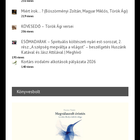
256 views
Miért írok… ? (Böszörményi Zoltán, Magyar Miklós, Török Ági)
219 views
KÖVESEDŐ – Török Ági versei
206 views
ESŐMADARAK – Spirituális költészeti nyári est-sorozat, 2.
rész: „A szépség megváltja a világot” – beszélgetés Huszárik
Katával és Jász Attilával | Meghívó
193 views
Kortárs irodalmi alkotások pályázata 2026
140 views
Könyvesbolt