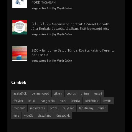
FORDÍTÁSÁBAN
augusztus 6th | by
Napút Online
ÍRÁSFRÁSZ – Magánszociográfiák 1956-ról Horváth
Júlia Borbála összeállításában. Első, bevezető rész
augusztus 6th | by
Napút Online
2650 – Jámborné Balog Tünde, Kovács katáng Ferenc,
Sári László
augusztus 5th | by
Napút Online
Címkék
asztalfiók
beharangozó
cikkek
cédrus
dráma
esszé
fénykör
haiku
hangszóló
hírek
kritika
körkérdés
levélfa
meghívó
műfordítás
próza
pályázat
tanulmány
tárlat
vers
videók
visszhang
önszócikk