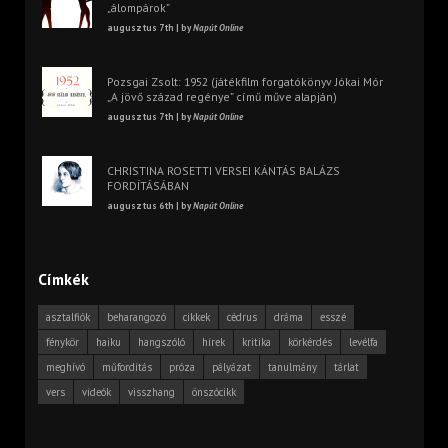
„álompárok”
augusztus 7th | by
Napút Online
Pozsgai Zsolt: 1952 (játékfilm forgatókönyv Jókai Mór
„A jövő század regénye” című műve alapján)
augusztus 7th | by
Napút Online
CHRISTINA ROSETTI VERSEI KÁNTÁS BALÁZS
FORDÍTÁSÁBAN
augusztus 6th | by
Napút Online
Címkék
asztalfiók
beharangozó
cikkek
cédrus
dráma
esszé
fénykör
haiku
hangszóló
hírek
kritika
körkérdés
levélfa
meghívó
műfordítás
próza
pályázat
tanulmány
tárlat
vers
videók
visszhang
önszócikk