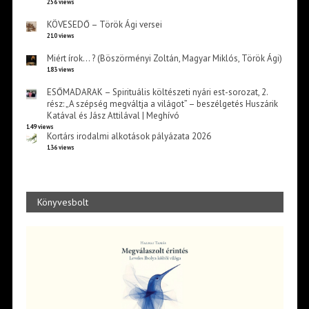
256 views
KÖVESEDŐ – Török Ági versei
210 views
Miért írok… ? (Böszörményi Zoltán, Magyar Miklós, Török Ági)
183 views
ESŐMADARAK – Spirituális költészeti nyári est-sorozat, 2.
rész: „A szépség megváltja a világot” – beszélgetés Huszárik
Katával és Jász Attilával | Meghívó
149 views
Kortárs irodalmi alkotások pályázata 2026
136 views
Könyvesbolt