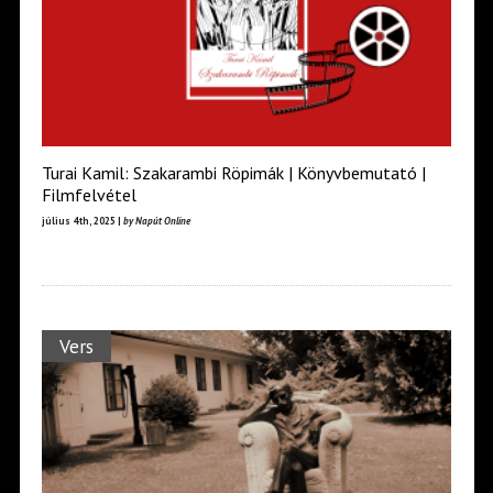
Turai Kamil: Szakarambi Röpimák | Könyvbemutató |
Filmfelvétel
július 4th, 2025 |
by Napút Online
Vers