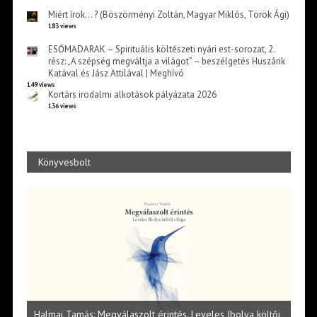
Miért írok… ? (Böszörményi Zoltán, Magyar Miklós, Török Ági)
183 views
ESŐMADARAK – Spirituális költészeti nyári est-sorozat, 2.
rész: „A szépség megváltja a világot” – beszélgetés Huszárik
Katával és Jász Attilával | Meghívó
149 views
Kortárs irodalmi alkotások pályázata 2026
136 views
Könyvesbolt
Vité
ltői
irod