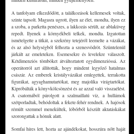
A tanfolyam elkezdődött, a találkozások kellemesek voltak,
szinte tapsolt. Magasra ugrott, ilyen az élet, mondta, ilyen ez
a szoba, a parketta penészes, a lakkozás sérült, az ablaküveg
repedt. Ilyenek a környékbeli telkek, mondta. Izgatottan
ismételgette a titkát, a szekrény tetejéről leemelte a vázákat,
és az alsó helységből felhozta a szenesvödröt. Szüntelenül
járkált az emeleteken. Esemesekre és levelekre válaszolt.
Kétdimenziós tömböket átváltoztatott egydimenzióssá. Az
operátorról azt állították, hogy mindent legyőző hatalmas
császár. Az emberek kristályvázákat emlegettek, terrakotta
figurákat, agyaghamutartókat, meg majolika virágtartókat.
Kipróbálták a könyvkölcsönzést és az azzal való visszaélést.
A csatornából párolgott a szalmaillatú víz, a hullámok
szétporladtak, behódoltak a fekete-fehér rendnek. A hajósok
rémült szemmel menekültek, lóbőrből készült aktatáskákat
szorongattak a hónuk alatt.
Somfai híres lett, hozta az ajándékokat, hosszúra nőtt haját