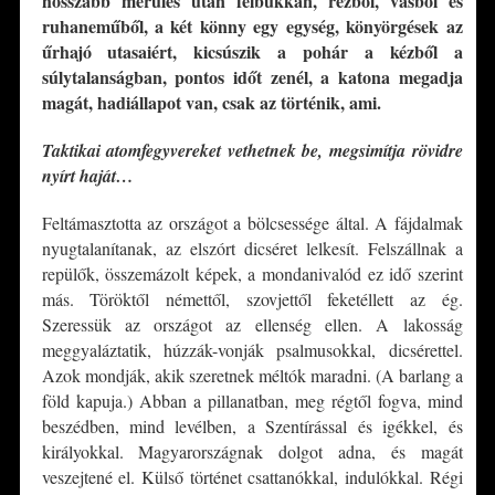
hosszabb merülés után felbukkan, rézből, vasból és
ruhaneműből, a két könny egy egység, könyörgések az
űrhajó utasaiért, kicsúszik a pohár a kézből a
súlytalanságban, pontos időt zenél, a katona megadja
magát, hadiállapot van, csak az történik, ami.
Taktikai atomfegyvereket vethetnek be, megsimítja rövidre
nyírt haját…
Feltámasztotta az országot a bölcsessége által. A fájdalmak
nyugtalanítanak, az elszórt dicséret lelkesít. Felszállnak a
repülők, összemázolt képek, a mondanivalód ez idő szerint
más. Töröktől némettől, szovjettől feketéllett az ég.
Szeressük az országot az ellenség ellen. A lakosság
meggyaláztatik, húzzák-vonják psalmusokkal, dicsérettel.
Azok mondják, akik szeretnek méltók maradni. (A barlang a
föld kapuja.) Abban a pillanatban, meg régtől fogva, mind
beszédben, mind levélben, a Szentírással és igékkel, és
királyokkal. Magyarországnak dolgot adna, és magát
veszejtené el. Külső történet csattanókkal, indulókkal. Régi