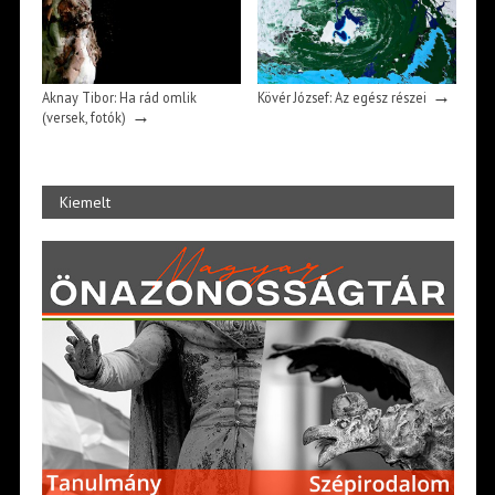
→
Aknay Tibor: Ha rád omlik
Kövér József: Az egész részei
→
(versek, fotók)
Kiemelt