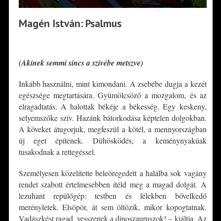
Magén István: Psalmus
*
(Akinek semmi sincs a szívébe metszve)
Inkább használni, mint kimondani. A zsebébe dugja a kezét
egészsége megtartására. Gyümölcsöző a mozgalom, és az
elragadtatás. A halottak békéje a békesség. Egy keskeny,
selyemszőke szív. Hazánk bátorkodása képtelen dolgokban.
A köveket átugorjuk, megfeszül a kötél, a mennyországban
új eget építenek. Dühösködés, a keménynyakúak
tusakodnak a rettegéssel.
Személyesen közelítette beleöregedett a halálba sok vagány
rendet szabott értelmesebben ítéld meg a magad dolgát. A
lezuhant repülőgép: testben és lélekben bővelkedő
merényletek. Elsöpör, át sem öltözik, mikor kopogtatnak.
Vadászkést ragad, vesszenek a dinoszauruszok! – kiáltja. Az