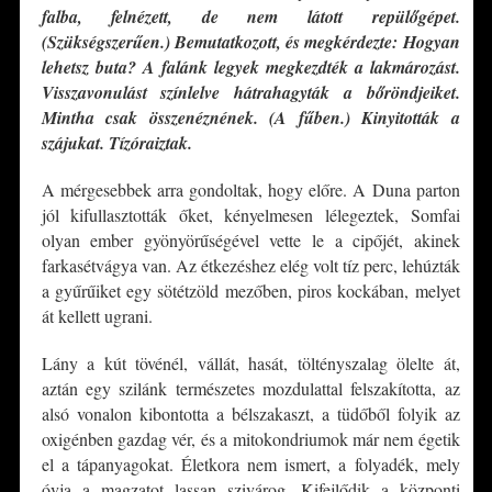
falba, felnézett, de nem látott repülőgépet.
(Szükségszerűen.) Bemutatkozott, és megkérdezte: Hogyan
lehetsz buta? A falánk legyek megkezdték a lakmározást.
Visszavonulást színlelve hátrahagyták a bőröndjeiket.
Mintha csak összenéznének. (A fűben.) Kinyitották a
szájukat. Tízóraiztak.
A mérgesebbek arra gondoltak, hogy előre. A Duna parton
jól kifullasztották őket, kényelmesen lélegeztek, Somfai
olyan ember gyönyörűségével vette le a cipőjét, akinek
farkasétvágya van. Az étkezéshez elég volt tíz perc, lehúzták
a gyűrűiket egy sötétzöld mezőben, piros kockában, melyet
át kellett ugrani.
Lány a kút tövénél, vállát, hasát, töltényszalag ölelte át,
aztán egy szilánk természetes mozdulattal felszakította, az
alsó vonalon kibontotta a bélszakaszt, a tüdőből folyik az
oxigénben gazdag vér, és a mitokondriumok már nem égetik
el a tápanyagokat. Életkora nem ismert, a folyadék, mely
óvja a magzatot lassan szivárog. Kifejlődik a központi