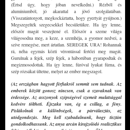
(Értsd úgy, hogy jóban nevelkedni.) Rézből és
alumíniumból, jó akarattal a jövő szolgálatában.
(Visszatántorgott, megkockáztatta, hogy gyertyát gyújtson.)
Megszegelték szegecsekkel becsületükre. Ha így lenne,
először magát veszejtené el. Először a szeme világa
világosodna meg, a keze, a szemhéja, a gyomor nedvei, a
szíve remegése, mert ártatlan. SEREGEK URA! Rohannak
rá, néha egymás közti vérontással fertőzi meg magát.
Gurulnak a fejek, szép fejek, a háborúban gyarapodtak és
megizmosodottak. Ha így lenne, fúróval lyukat fúrna, és
szép rózsákat ültetne, melyet az ember megszagol.
(Az országban hagyott férfiakról semmit sem tudnak. Az
emberek között gonosz nincsen, csak a szavaknak van
érdessége. Az asszonyok szépségével szemeit mulatsággal
kedvére töltheti. Éjszaka van, ég a csillag, a fény.
Pislákolnak a különbségek, a párválasztás, az
utódgondozás. Meg kell szabadulnunk, hogy tisztán
gondolkodhassunk. Az anya arcán kirajzolódó realisztikus