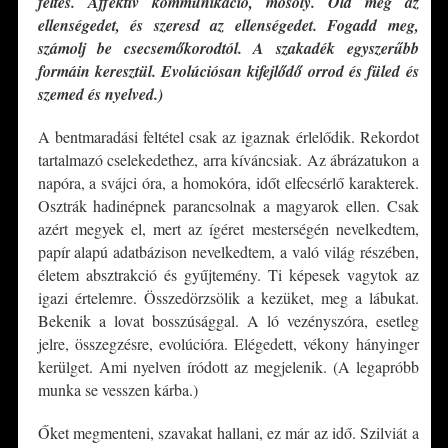
féltés. Affektív kommunikáció, mosoly. Öld meg az
ellenségedet, és szeresd az ellenségedet. Fogadd meg,
számolj be csecsemőkorodtól. A szakadék egyszerűbb
formáin keresztül. Evolúciósan kifejlődő orrod és füled és
szemed és nyelved.)
A bentmaradási feltétel csak az igaznak érlelődik. Rekordot
tartalmazó cselekedethez, arra kíváncsiak. Az ábrázatukon a
napóra, a svájci óra, a homokóra, időt elfecsérlő karakterek.
Osztrák hadinépnek parancsolnak a magyarok ellen. Csak
azért megyek el, mert az ígéret mesterségén nevelkedtem,
papír alapú adatbázison nevelkedtem, a való világ részében,
életem absztrakció és gyűjtemény. Ti képesek vagytok az
igazi értelemre. Összedörzsölik a kezüket, meg a lábukat.
Bekenik a lovat bosszúsággal. A ló vezényszóra, esetleg
jelre, összegzésre, evolúcióra. Elégedett, vékony hányinger
kerülget. Ami nyelven íródott az megjelenik. (A legapróbb
munka se vesszen kárba.)
Őket megmenteni, szavakat hallani, ez már az idő. Szilviát a