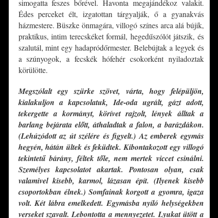
simogatta feszes bőrével. Havonta megajándékoz valakit.
Édes perceket élt, izgatottan tárgyalják, ő a gyanakvás
házmestere. Büszke önmagára, villogó színes arca alá bújik,
praktikus, intim terecskéket formál, hegedűszólót játszik, és
szalutál, mint egy hadapródőrmester. Belebújtak a legyek és
a szúnyogok, a fecskék hófehér csokorként nyiladoztak
körülötte.
Megszólalt egy szürke szövet, várta, hogy felépüljön,
kialakuljon a kapcsolatuk, Ide-oda ugrált, gázt adott,
tekergette a kormányt, körívet rajzolt, lények álltak a
barlang bejárata előtt, áthaladtak a falon, a barázdákon.
(Lehúzódott az út szélére és figyelt.) Az emberek egymás
hegyén, hátán ültek és feküdtek. Kibontakozott egy villogó
tekintetű bárány, féltek tőle, nem mertek viccet csinálni.
Személyes kapcsolatot akartak. Pontosan olyan, csak
valamivel kisebb, karmol, lázasan épít. (Ilyenek kisebb
csoportokban élnek.) Somfainak korgott a gyomra, igaza
volt. Két lábra emelkedett. Egymásba nyíló helységekben
verseket szavalt. Lebontotta a mennyezetet. Lyukat ütött a