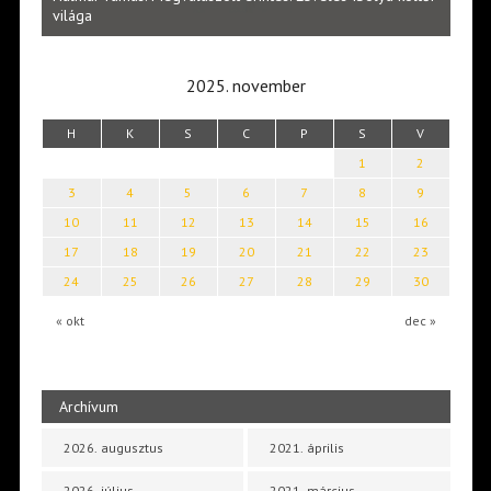
Lakatos Fleisz Katalin: Vasárnap délután Sárszegen
erej
2025. november
H
K
S
C
P
S
V
1
2
3
4
5
6
7
8
9
10
11
12
13
14
15
16
17
18
19
20
21
22
23
24
25
26
27
28
29
30
« okt
dec »
Archívum
2026. augusztus
2021. április
2026. július
2021. március