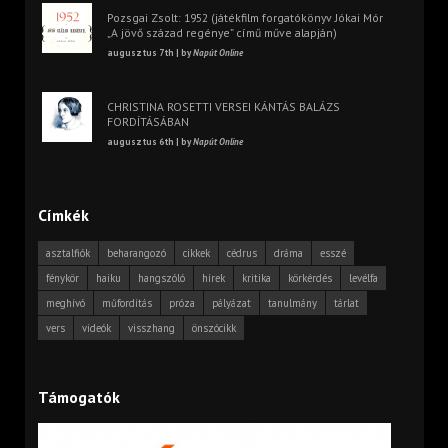
Pozsgai Zsolt: 1952 (játékfilm forgatókönyv Jókai Mór
„A jövő század regénye” című műve alapján)
augusztus 7th | by
Napút Online
CHRISTINA ROSETTI VERSEI KÁNTÁS BALÁZS
FORDÍTÁSÁBAN
augusztus 6th | by
Napút Online
Címkék
asztalfiók
beharangozó
cikkek
cédrus
dráma
esszé
fénykör
haiku
hangszóló
hírek
kritika
körkérdés
levélfa
meghívó
műfordítás
próza
pályázat
tanulmány
tárlat
vers
videók
visszhang
önszócikk
Támogatók