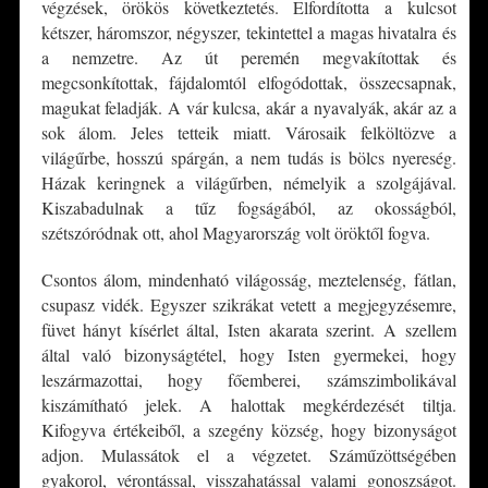
végzések, örökös következtetés. Elfordította a kulcsot
kétszer, háromszor, négyszer, tekintettel a magas hivatalra és
a nemzetre. Az út peremén megvakítottak és
megcsonkítottak, fájdalomtól elfogódottak, összecsapnak,
magukat feladják. A vár kulcsa, akár a nyavalyák, akár az a
sok álom. Jeles tetteik miatt. Városaik felköltözve a
világűrbe, hosszú spárgán, a nem tudás is bölcs nyereség.
Házak keringnek a világűrben, némelyik a szolgájával.
Kiszabadulnak a tűz fogságából, az okosságból,
szétszóródnak ott, ahol Magyarország volt öröktől fogva.
Csontos álom, mindenható világosság, meztelenség, fátlan,
csupasz vidék. Egyszer szikrákat vetett a megjegyzésemre,
füvet hányt kísérlet által, Isten akarata szerint. A szellem
által való bizonyságtétel, hogy Isten gyermekei, hogy
leszármazottai, hogy főemberei, számszimbolikával
kiszámítható jelek. A halottak megkérdezését tiltja.
Kifogyva értékeiből, a szegény község, hogy bizonyságot
adjon. Mulassátok el a végzetet. Száműzöttségében
gyakorol, vérontással, visszahatással valami gonoszságot.