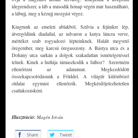
idegrendszer, a láb a második hónap végén már használható,
a lábujj, meg a kézujj mozgást végez.
Kiugrunk az emeleti ablakból, Szilvia a fejünkre lép,
átvergődünk diadallal, az udvaron a kutya láncra verve,
mértéket szab rogyadozó lépteinknek. Halált megvető
öregember, meg karcsú öregasszony. A Bástya utca és a
Dohány utca sarkán a dolgok szakadatlan ismételgetéssel
telnek. Kinek a hullája támaszkodik a falhoz? Szeretném
ellenőrizni az adataimat. Megkezdődött
összekapcsolódásunk a Földdel. A világűr különböző
oldalai egymást ellenőrzik. Megkérdőjelezhetetlen
csatlakozásként.
*
Illusztráció:
Magén István
Share
Tweet