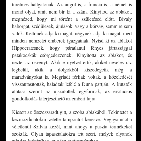
türelmes hallgatónak. Az angol is, a francia is, a német is
mond olyat, amit nem bír ki a szám. Kinyitod az ablakot,
megnézed, hogy mi történt a születésed előtt. Bivaly
háborgat, szédülések, ájulások, vagy a kórság, semmire sem
valók. Kettőnek adja ki magát, négynek adja ki magát, mert
minden nemzetet emberek igazgatnak. Nyisd ki az ablakot
Hippocratesnek, hogy páratlanul fényes jártassággal
patakocskák csörgedezzenek. Kinyitotta az ablakot, és
nézte, az ösvényt. Akik e nyelvet értik, akiket nevetés ráz
legbelül, akik a dolgokból kiszedegetik még a
maradványokat is. Megriadt férfiak voltak, a közeledését
visszautasították, haladtak lefelé a Duna partján. A kutatók
állítása szerint az újszülöttek egyformák, az evolúciós
gondolkodás kiterjeszthető az emberi fajra.
Kiesett az összeszáradt gitt, a szoba ablakából. Tekintetét a
kézmozdulatokra vetette támpontot keresve. Végigsimította
véletlenül Szilvia kezét, mint ahogy a puszta termékeket
szokták. Olyan tapasztalatokra tett szert, melyek olyanok
minden kultúrában, minden gyűjteményben.