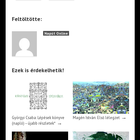
Feltöltötte:
Napút Online
Ezek is érdekelhetik!
→
Györgyi Csaba: Lépések könyve
Magén István: Első lélegzet
→
(napló) – újabb részletek*