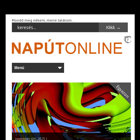
Mondd meg nékem, merre találom…
Egyazon
november 6th, 2025 |