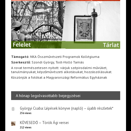
Támogató:
NKA Összművészeti Programok Kollégiuma
Szerkesztő:
Szondi György, Toót-Holló Tamás
A rovat természetesen nyitott: várjuk szépirodalmi művüket,
tanulmányukat, képzőművészeti alkotásukat, hozzászólásukat.
Köszönjük a fotókat a Magyarországi Református Egyháznak
A hónap legolvasottabb bejegyzései
Györgyi Csaba: Lépések könyve (napló) – újabb részletek*
256 views
KÖVESEDŐ – Török Ági versei
212 views