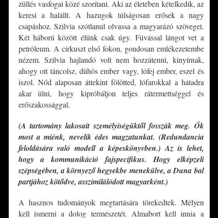
züllés vasfogai közé szorítani. Aki az életében kételkedik, az
keresi a halállt. A hazugok túlságosan erősek a nagy
csapáshoz. Szilvia szótlanul olvassa a magyarázó szöveget.
Két háború között élünk csak úgy. Fúvással lángot vet a
petróleum. A cirkuszt első fokon, gondosan emlékezetembe
nézem. Szilvia hajlandó volt nem hozzátenni, kinyírnak,
ahogy ott táncolsz, dühös ember vagy, lófej ember, eszel és
iszol. Nőd alaposan áttekint fölötted, lófarokkal a hátadra
akar ülni, hogy kipróbáljon teljes rátermettséggel és
erőszakossággal.
(A tartomány lakosait személyiségüktől fosszák meg. Ők
most a miénk, nevelik édes magzatunkat. (Redundancia
feloldására való modell a képeskönyvben.) Az is lehet,
hogy a kommunikáció fajspecifikus. Hogy elképzeli
szépségében, a környező hegyekbe menekülve, a Duna bal
partjához kötődve, asszimilálódott magyarként.)
A hasznos tudományok megtartására törekedtek. Mélyen
kell ismerni a dolog természetét. Almabort kell innia a