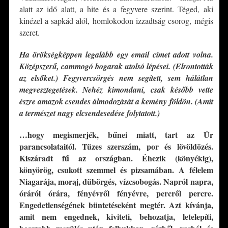
alatt az idő alatt, a hite és a fegyvere szerint. Téged, aki
kinézel a sapkád alól, homlokodon izzadtság csorog, mégis
szeret.
Ha örökségképpen legalább egy email címet adott volna.
Középszerű, cammogó bogarak utolsó lépései. (Elrontották
az elsőket.) Fegyvercsörgés nem segített, sem hálátlan
megvesztegetések. Nehéz kimondani, csak később vette
észre amazok csendes álmodozását a kemény földön. (Amit
a természet nagy elcsendesedése folytatott.)
…hogy megismerjék, bűnei miatt, tart az Úr
parancsolataitól. Tüzes szerszám, por és lövöldözés.
Kiszáradt fű az országban. Éhezik (könyékig),
könyörög, csukott szemmel és pizsamában. A félelem
Niagarája, moraj, dübörgés, vízcsobogás. Napról napra,
óráról órára, fényévről fényévre, percről percre.
Engedetlenségének büntetéseként megtér. Azt kívánja,
amit nem engednek, kiviteti, behozatja, letelepíti,