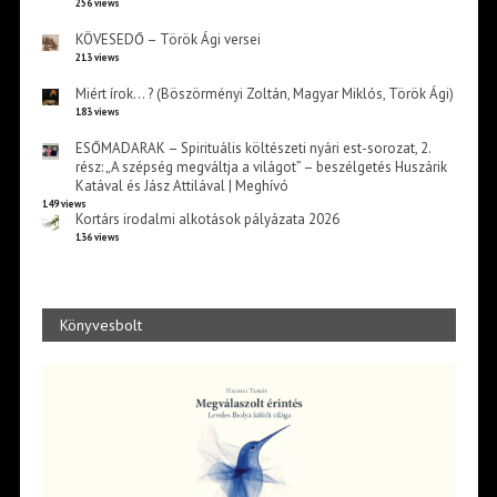
256 views
KÖVESEDŐ – Török Ági versei
213 views
Miért írok… ? (Böszörményi Zoltán, Magyar Miklós, Török Ági)
183 views
ESŐMADARAK – Spirituális költészeti nyári est-sorozat, 2.
rész: „A szépség megváltja a világot” – beszélgetés Huszárik
Katával és Jász Attilával | Meghívó
149 views
Kortárs irodalmi alkotások pályázata 2026
136 views
Könyvesbolt