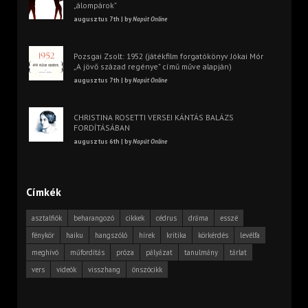
„álompárok”
augusztus 7th | by
Napút Online
Pozsgai Zsolt: 1952 (játékfilm forgatókönyv Jókai Mór
„A jövő század regénye” című műve alapján)
augusztus 7th | by
Napút Online
CHRISTINA ROSETTI VERSEI KÁNTÁS BALÁZS
FORDÍTÁSÁBAN
augusztus 6th | by
Napút Online
Címkék
asztalfiók
beharangozó
cikkek
cédrus
dráma
esszé
fénykör
haiku
hangszóló
hírek
kritika
körkérdés
levélfa
meghívó
műfordítás
próza
pályázat
tanulmány
tárlat
vers
videók
visszhang
önszócikk