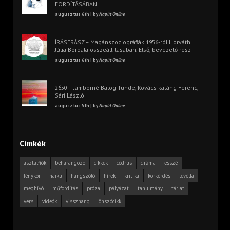
FORDÍTÁSÁBAN
augusztus 6th | by
Napút Online
ÍRÁSFRÁSZ – Magánszociográfiák 1956-ról Horváth
Júlia Borbála összeállításában. Első, bevezető rész
augusztus 6th | by
Napút Online
2650 – Jámborné Balog Tünde, Kovács katáng Ferenc,
Sári László
augusztus 5th | by
Napút Online
Címkék
asztalfiók
beharangozó
cikkek
cédrus
dráma
esszé
fénykör
haiku
hangszóló
hírek
kritika
körkérdés
levélfa
meghívó
műfordítás
próza
pályázat
tanulmány
tárlat
vers
videók
visszhang
önszócikk