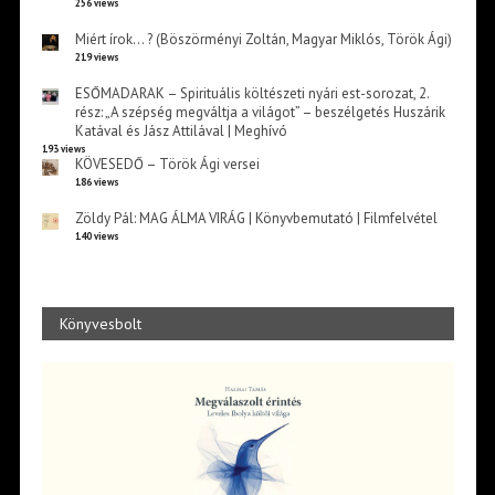
256 views
Miért írok… ? (Böszörményi Zoltán, Magyar Miklós, Török Ági)
219 views
ESŐMADARAK – Spirituális költészeti nyári est-sorozat, 2.
rész: „A szépség megváltja a világot” – beszélgetés Huszárik
Katával és Jász Attilával | Meghívó
193 views
KÖVESEDŐ – Török Ági versei
186 views
Zöldy Pál: MAG ÁLMA VIRÁG | Könyvbemutató | Filmfelvétel
140 views
Könyvesbolt