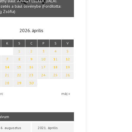
ALAI.
Lakatos Fl
ította:
Halmai Tamás: Megválaszolt érintés. Leveles
Sárszege
Ibolya költői világa
2026. április
K
S
C
P
S
V
1
2
3
4
5
7
8
9
10
11
12
14
15
16
17
18
19
21
22
23
24
25
26
28
29
30
rc
máj »
hívum
6. augusztus
2021. április