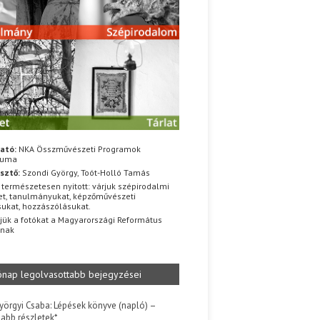
ató:
NKA Összművészeti Programok
iuma
sztő:
Szondi György, Toót-Holló Tamás
 természetesen nyitott: várjuk szépirodalmi
t, tanulmányukat, képzőművészeti
sukat, hozzászólásukat.
jük a fotókat a Magyarországi Református
znak
ónap legolvasottabb bejegyzései
yörgyi Csaba: Lépések könyve (napló) –
jabb részletek*