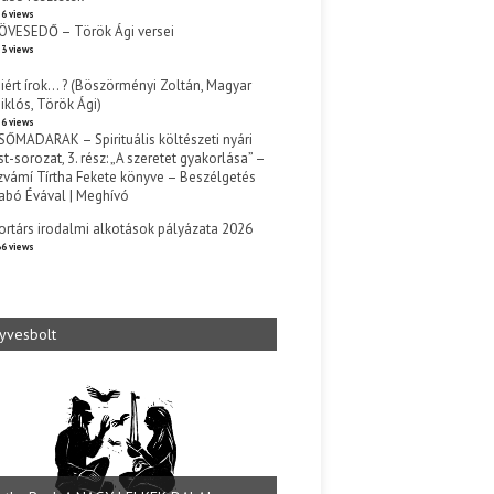
6 views
ÖVESEDŐ – Török Ági versei
3 views
iért írok… ? (Böszörményi Zoltán, Magyar
iklós, Török Ági)
6 views
SŐMADARAK – Spirituális költészeti nyári
st-sorozat, 3. rész: „A szeretet gyakorlása” –
zvámí Tírtha Fekete könyve – Beszélgetés
abó Évával | Meghívó
s
ortárs irodalmi alkotások pályázata 2026
6 views
yvesbolt