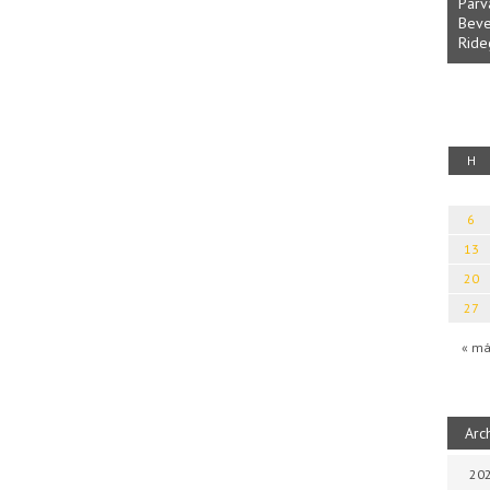
Parvathy Baul: A NAGY LELKEK D
Bevezetés a bául ösvénybe (Ford
Rideg Zsófia)
 Géza: Erotikai kalauz
H
6
13
20
27
« má
Arc
202