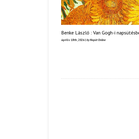
Benke László : Van Gogh-i napsütésb
április 18th, 2026 |
by Napút Online