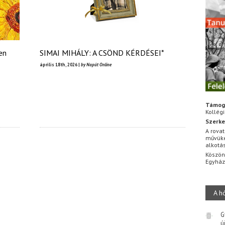
en
SIMAI MIHÁLY: A CSÖND KÉRDÉSEI*
április 18th, 2026 |
by Napút Online
Támog
Kollég
Szerke
A rovat
művüke
alkotá
Köszön
Egyhá
A h
G
ú