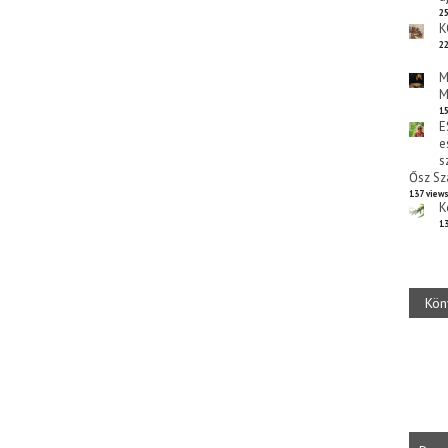
25
K
22
M
M
15
E
e
s
Ősz Sz
137 view
K
13
Kön