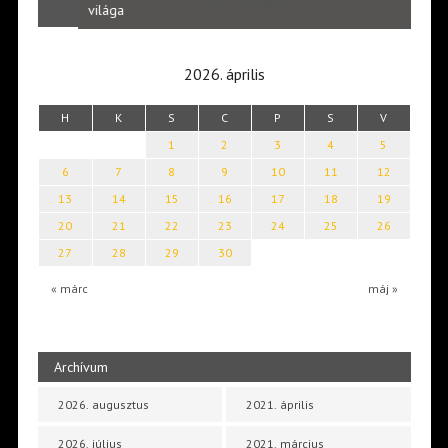
Laka
világa
2026. április
H
K
S
C
P
S
V
1
2
3
4
5
6
7
8
9
10
11
12
13
14
15
16
17
18
19
20
21
22
23
24
25
26
27
28
29
30
« márc
máj »
Archívum
2026. augusztus
2021. április
2026. július
2021. március