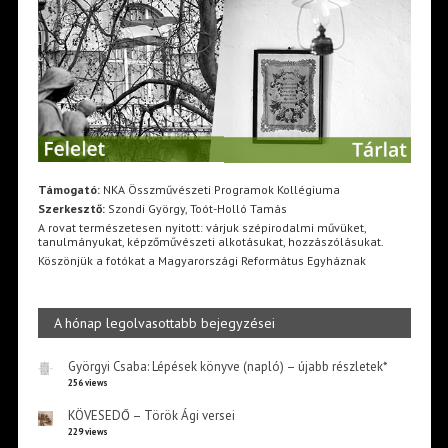
Támogató:
NKA Összművészeti Programok Kollégiuma
Szerkesztő:
Szondi György, Toót-Holló Tamás
A rovat természetesen nyitott: várjuk szépirodalmi művüket,
tanulmányukat, képzőművészeti alkotásukat, hozzászólásukat.
Köszönjük a fotókat a Magyarországi Református Egyháznak
A hónap legolvasottabb bejegyzései
Györgyi Csaba: Lépések könyve (napló) – újabb részletek*
256 views
KÖVESEDŐ – Török Ági versei
229 views