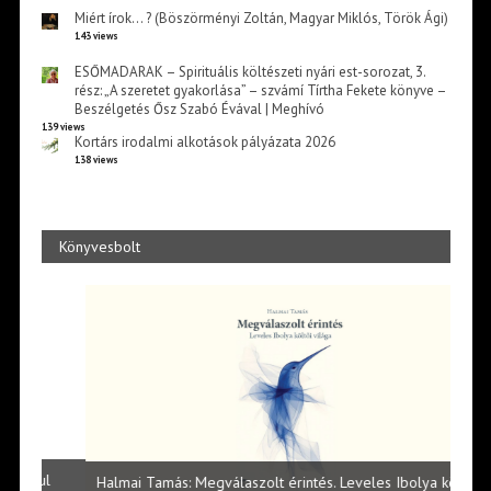
Miért írok… ? (Böszörményi Zoltán, Magyar Miklós, Török Ági)
143 views
ESŐMADARAK – Spirituális költészeti nyári est-sorozat, 3.
rész: „A szeretet gyakorlása” – szvámí Tírtha Fekete könyve –
Beszélgetés Ősz Szabó Évával | Meghívó
139 views
Kortárs irodalmi alkotások pályázata 2026
138 views
Könyvesbolt
l
Halmai Tamás: Megválaszolt érintés. Leveles Ibolya költői