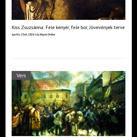
Kiss Zsuzsánna: Fele kenyér, fele bor, Jövevények terve
április 23rd, 2026 |
by Napút Online
Vers