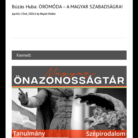
Búzás Huba: ÖRÖMÓDA – A MAGYAR SZABADSÁGRA!
április 23rd, 2026 |
by Napút Online
Kiemelt