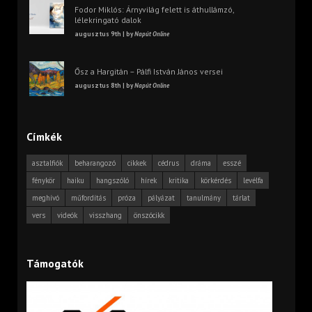
Fodor Miklós: Árnyvilág felett is áthullámzó,
lélekringató dalok
augusztus 9th | by
Napút Online
Ősz a Hargitán – Pálfi István János versei
augusztus 8th | by
Napút Online
Címkék
asztalfiók
beharangozó
cikkek
cédrus
dráma
esszé
fénykör
haiku
hangszóló
hírek
kritika
körkérdés
levélfa
meghívó
műfordítás
próza
pályázat
tanulmány
tárlat
vers
videók
visszhang
önszócikk
Támogatók