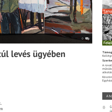
0
túl levés ügyében
Támog
Kollég
Szerke
A rovat
művüke
alkotá
*
Köszön
Egyhá
A h
k,
G
en
ú