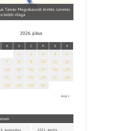
Lakatos Fleisz Katalin: Vasárna
ai Tamás: Megválaszolt érintés. Leveles
Sárszegen
a költői világa
2026. július
K
S
C
P
S
V
1
2
3
4
5
7
8
9
10
11
12
14
15
16
17
18
19
21
22
23
24
25
26
28
29
30
31
aug »
hívum
6. augusztus
2021. április