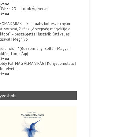
6 views
ÖVESEDŐ – Török Ági versei
6 views
SŐMADARAK – Spirituális költészeti nyári
st-sorozat, 2. rész: „A szépség megváltja a
ilágot” – beszélgetés Huszárik Katával és
tilával | Meghívó
s
iért írok… ? (Böszörményi Zoltán, Magyar
iklós, Török Ági)
3 views
öldy Pál: MAG ÁLMA VIRÁG | Könyvbemutató |
ilmfelvétel
0 views
yvesbolt