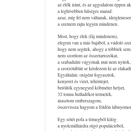
az élők iránt, és az aggodalom éppen a
a leghívebben hűséges marad:
Ispány Marietta: Szavak a fényből
Káplán Géza: Erotikai kala
azaz, míg fel nem váltanak, ideiglenese
a szemem rajta legyen mindenen.
Most, hogy élek (fáj mindenem),
elegem van a más bajából, a vádoló sz
hogy nem segítek, ahogy a többiek sem
nem szorítom az összetartozókat,
a szabadulni vágyónak utat nem nyitok,
a szorzótáblát se kérdezem ki az elak
Egyáltalán: oxigént fogyasztok,
kenyeret és vizet, tehéntejet,
betöltök egynegyed köbméter helyet,
32 tonna hulladékot termelek,
árasztom emberszagom,
összevissza hagyom a földön lábnyomo
Egy sötét pofa a tömegből kilóg
a nyolcmilliárdra rúgó populációból,