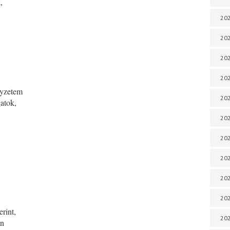
,
202
202
202
202
elyzetem
202
atok,
202
202
20
20
,
202
erint,
202
an