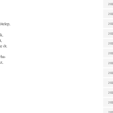
202
202
ótelep,
202
202
ik,
t,
202
e őt.
202
yha-
sz,
202
202
20
20
202
202