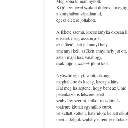
Még soha ki nem nyitott.
Ki jó szemével szokott dolgokat megfigy
a konyhában sápadtan ül,
egész életére jóllakott.
A fekete szemű, kócos lányka okosan ki
értsétek meg, asszonyok,
az előtető alatt jut annyi hely,
amennyi kell, szűken annyi hely jut ott,
aztán majd lesz valahogy,
csak jöjjön,
akinek
jönni kell.
Nyöszörög, nyí, vonít, sikong,
meghal érte és kacag, kacag a lány.
Hát még ha sejtené, hogy bent az Unió
pelenkázót is felszereltetett
szabvány szerint, mikor mosdóra és
toalettre kiutalt egymillió eurót.
El kellett költeni, határidőre kellett elköl
mert a dolgok szabályos rendje-módja e