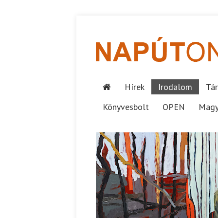
Hírek
Irodalom
Tár
Könyvesbolt
OPEN
Magy