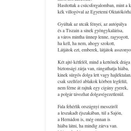
Hasítottak a csúcsforgalomban, mint a 
kék villogóval az Egyetemi Oktatókórhá
Gyúltak az utcák fényei, az autópálya
és a Tiszain a sínek gyöngykalárisa,
a város mintha ünnep lenne, ragyogott,
ha kell, ha nem, ahogy szokott,
Látjátok ezt, emberek, látjátok asszony
Két ajtó kétfelől, mind a kettőnek drága
biztonsági zárja van, rángathatja hiába,
kinek sürgős dolga lett vagy hajléktalan
csak szellőző ablakok körben legfelül,
nem férne át rajtuk egy cigány gyerek,
a polgár távozhat dolgavégezetlenül.
Fala fehérlik országnyi messziről
a leszakadt éjszakában, túl a Sajón,
a Hernádon is, még onnan is
hiába látni, ha mindig zárva van.