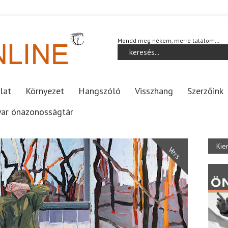
Mondd meg nékem, merre találom…
lat
Környezet
Hangszóló
Visszhang
Szerzőink
ar önazonosságtár
Kie
Vers