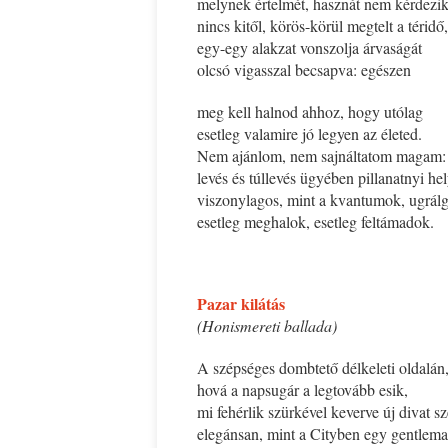
melynek értelmét, hasznát nem kérdezik
nincs kitől, körös-körül megtelt a téridő,
egy-egy alakzat vonszolja árvaságát
olcsó vigasszal becsapva: egészen
meg kell halnod ahhoz, hogy utólag
esetleg valamire jó legyen az életed.
Nem ajánlom, nem sajnáltatom magam:
levés és túllevés ügyében pillanatnyi h
viszonylagos, mint a kvantumok, ugrálg
esetleg meghalok, esetleg feltámadok.
*
Pazar kilátás
(Honismereti ballada)
A szépséges dombtető délkeleti oldalán
hová a napsugár a legtovább esik,
mi fehérlik szürkével keverve új divat sz
elegánsan, mint a Cityben egy gentlem