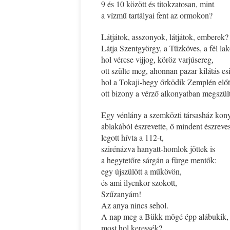
9 és 10 között és titokzatosan, mint
a vízmű tartályai fent az ormokon?
Látjátok, asszonyok, látjátok, emberek?
Látja Szentgyörgy, a Tűzköves, a fél lak
hol vércse vijjog, köröz varjúsereg,
ott szülte meg, ahonnan pazar kilátás es
hol a Tokaji-hegy őrködik Zemplén előt
ott bizony a vérző alkonyatban megszült
Egy vénlány a szemközti társasház kon
ablakából észrevette, ő mindent észreve
legott hívta a 112-t,
szirénázva hanyatt-homlok jöttek is
a hegytetőre sárgán a fürge mentők:
egy újszülött a műkövön,
és ami ilyenkor szokott,
Szűzanyám!
Az anya nincs sehol.
A nap meg a Bükk mögé épp alábukik,
most hol keressék?