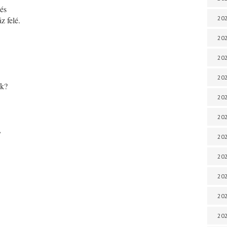
kés
202
z felé.
202
202
202
ok?
202
202
,
202
202
20
20
202