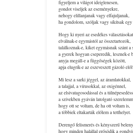
figyeljem a világot ideiglenesen,
gondot viseljek az eseményekre,
nehogy elillanjanak vagy elfajuljanak,
ha gondolom, szóljak vagy sikítsak egy
Hogy ki nyeri az esedékes választásokat
elválnak-e egymástól az összetartozók,
találkoznak-e, kiket egymásnak szánt a 
a gyerek hogyan cseperedik, lesznek-e b
anyja megáll-e a függőségek között,
apja elugrik-e az eszeveszett gázoló elől
Mi lesz a sarki jéggel, az áramlatokkal,
a talajjal, a vírusokkal, az oxigénnel,
az elsivatagosodással és a túlnépesedéss
a szívekben gyáván latolgató szerelemm
hogy ott se voltam, de ha ott voltam is,
a többiek eltakarták előlem a tetthelyet.
Derengő felismerés és kényszerű belen
hogy minden halállal erősödik a gondvi