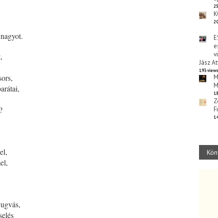
25
K
20
 nagyot.
E
e
v
,
Jász At
193 view
sors,
M
M
arátai,
18
Z
?
F
14
el,
Kön
el,
yugvás,
selés