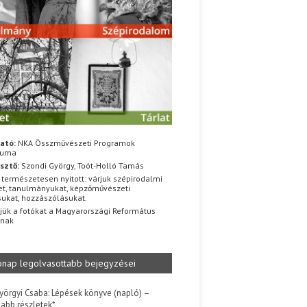
ató:
NKA Összművészeti Programok
iuma
sztő:
Szondi György, Toót-Holló Tamás
 természetesen nyitott: várjuk szépirodalmi
t, tanulmányukat, képzőművészeti
sukat, hozzászólásukat.
jük a fotókat a Magyarországi Református
znak
ónap legolvasottabb bejegyzései
yörgyi Csaba: Lépések könyve (napló) –
jabb részletek*