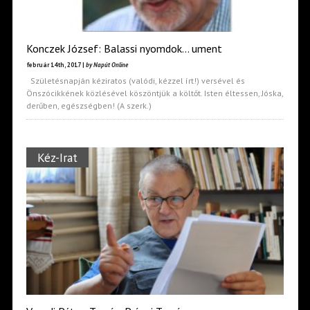
Konczek József: Balassi nyomdok… ument
február 14th, 2017 |
by Napút Online
Születésnapján kéziratos (valódi, kézzel írt!) versével és
Önszócikkének közlésével köszöntjük a költőt. Isten éltessen, Jóska,
derűben, egészségben! (A szerk.)
Kéz-Irat