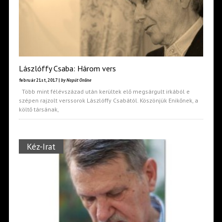
Lászlóffy Csaba: Három vers
február 21st, 2017 |
by Napút Online
Több mint félévszázad után kerültek elő megsárgult irkából e
szépen rajzolt verssorok Lászlóffy Csabától. Köszönjük Enikőnek, a
költő társának,
Kéz-Irat