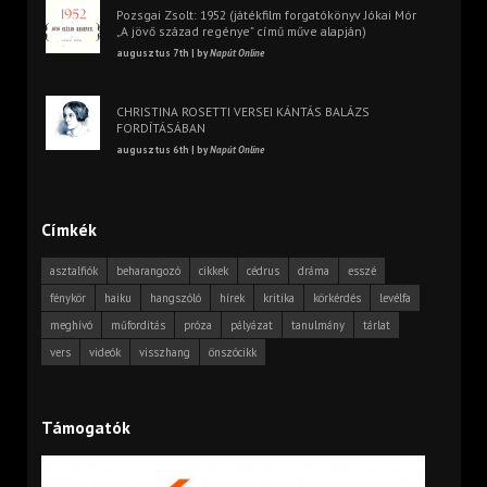
Pozsgai Zsolt: 1952 (játékfilm forgatókönyv Jókai Mór
„A jövő század regénye” című műve alapján)
augusztus 7th | by
Napút Online
CHRISTINA ROSETTI VERSEI KÁNTÁS BALÁZS
FORDÍTÁSÁBAN
augusztus 6th | by
Napút Online
Címkék
asztalfiók
beharangozó
cikkek
cédrus
dráma
esszé
fénykör
haiku
hangszóló
hírek
kritika
körkérdés
levélfa
meghívó
műfordítás
próza
pályázat
tanulmány
tárlat
vers
videók
visszhang
önszócikk
Támogatók