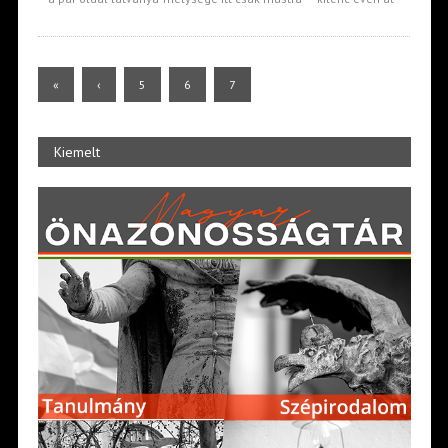
«
‹
5
6
7
Kiemelt