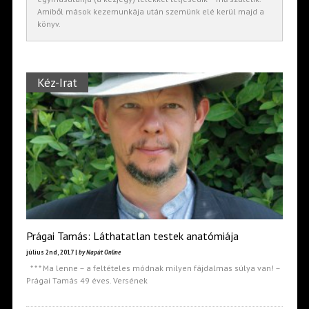
Amiből mások kezemunkája után szemünk elé kerül majd a
könyv.
Kéz-Irat
Prágai Tamás: Láthatatlan testek anatómiája
július 2nd, 2017 |
by Napút Online
* * * Ma lenne – a feltételes módnak milyen fájdalmas súlya van! –
Prágai Tamás 49 éves. Versének