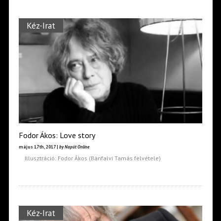
Kéz-Irat
Fodor Ákos: Love story
május 17th, 2017 |
by Napút Online
Illusztráció: Fodor Ákos (Bánfalvi Tamás felvétele)
Kéz-Irat