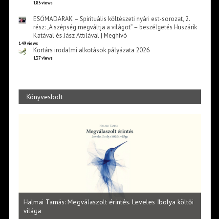
183 views
ESŐMADARAK – Spirituális költészeti nyári est-sorozat, 2.
rész: „A szépség megváltja a világot” – beszélgetés Huszárik
Katával és Jász Attilával | Meghívó
149 views
Kortárs irodalmi alkotások pályázata 2026
137 views
Könyvesbolt
l
Halmai Tamás: Megválaszolt érintés. Leveles Ibolya költői
Laka
világa