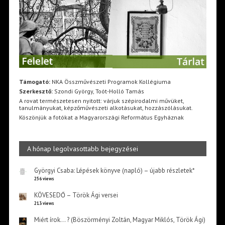
Támogató:
NKA Összművészeti Programok Kollégiuma
Szerkesztő:
Szondi György, Toót-Holló Tamás
A rovat természetesen nyitott: várjuk szépirodalmi művüket,
tanulmányukat, képzőművészeti alkotásukat, hozzászólásukat.
Köszönjük a fotókat a Magyarországi Református Egyháznak
A hónap legolvasottabb bejegyzései
Györgyi Csaba: Lépések könyve (napló) – újabb részletek*
256 views
KÖVESEDŐ – Török Ági versei
213 views
Miért írok… ? (Böszörményi Zoltán, Magyar Miklós, Török Ági)