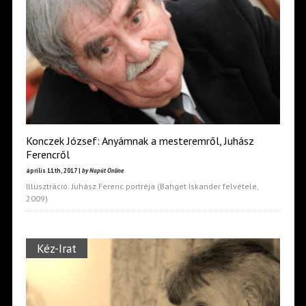
Konczek József: Anyámnak a mesteremről, Juhász
Ferencről
április 11th, 2017 |
by Napút Online
Illusztráció: Juhász Ferenc portréja (Bahget Iskander felvétele,
2009)
Kéz-Irat