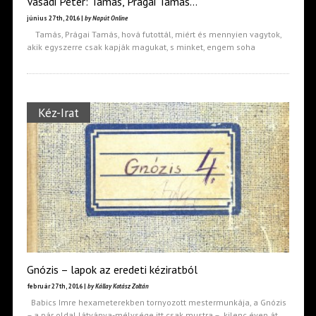
Vasadi Péter: Tamás, Prágai Tamás…
június 27th, 2016 |
by Napút Online
Tamás, Prágai Tamás, hová futottál, miért és mennyien vagytok,
akik egyszerre csak kapják magukat, s minket, engem soha
Kéz-Irat
Gnózis – lapok az eredeti kéziratból
február 27th, 2016 |
by Kállay Kotász Zoltán
Babics Imre hexameterekben tornyozott mestermunkája, a Gnózis
– a pár oldal látványa-mélysége itt csak mustra – kilenc éven át