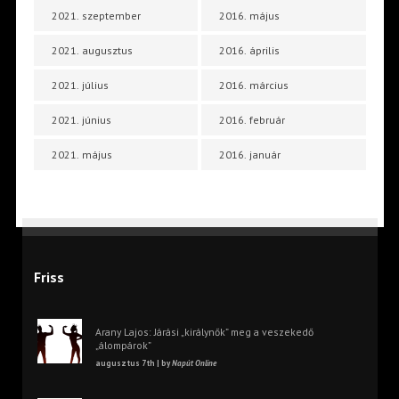
2021. szeptember
2016. május
2021. augusztus
2016. április
2021. július
2016. március
2021. június
2016. február
2021. május
2016. január
Friss
Arany Lajos: Járási „királynők” meg a veszekedő
„álompárok”
augusztus 7th | by
Napút Online