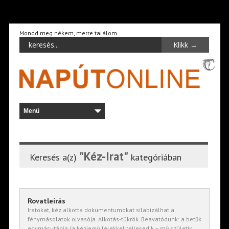
Mondd meg nékem, merre találom…
"Kéz-Irat"
Keresés a(z)
kategóriában
Rovatleírás
Iratokat, kéz alkotta dokumentumokat silabizálhat a
fénymásolatok olvasója. Alkotás-tükrök. Beavatódunk: a betűk
egymásutánja (a kézjegy) lélekkel teljesedik – mű születik.