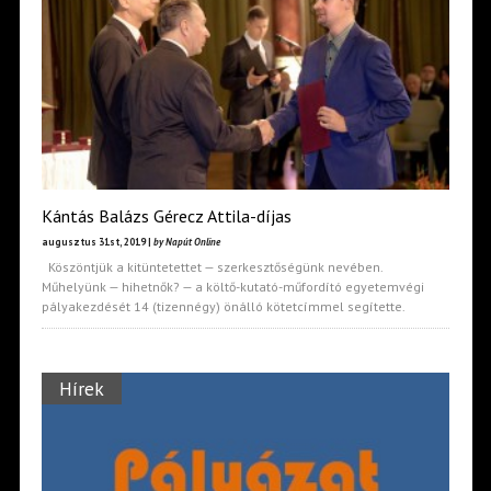
Kántás Balázs Gérecz Attila-díjas
augusztus 31st, 2019 |
by Napút Online
Köszöntjük a kitüntetettet — szerkesztőségünk nevében.
Műhelyünk — hihetnők? — a költő-kutató-műfordító egyetemvégi
pályakezdését 14 (tizennégy) önálló kötetcímmel segítette.
Hírek