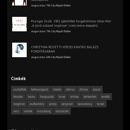
augusztus 7th | by
Napút Online
Pozsgai Zsolt: 1952 (játékfilm forgatókönyv Jókai Mór
„A jövő század regénye” című műve alapján)
augusztus 7th | by
Napút Online
CHRISTINA ROSETTI VERSEI KÁNTÁS BALÁZS
FORDÍTÁSÁBAN
augusztus 6th | by
Napút Online
Címkék
asztalfiók
beharangozó
cikkek
cédrus
dráma
esszé
fénykör
haiku
hangszóló
hírek
kritika
körkérdés
levélfa
meghívó
műfordítás
próza
pályázat
tanulmány
tárlat
vers
videók
visszhang
önszócikk