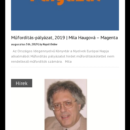
Műfordítás-pályázat, 2019 | Mila Haugová – Magenta
augusztus 5th, 2019 |
by Napút Online
Az Országos Idegennyelvű Könyvtár a Nyelvek Európai Napja
alkalmából Műfordítás pályázatot hirdet műfordításkötettel nem
rendelkező műfordítók számára. Mila
Hírek