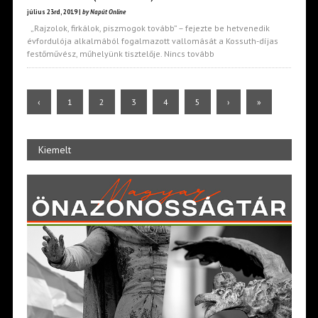
július 23rd, 2019 |
by Napút Online
„Rajzolok, firkálok, piszmogok tovább” – fejezte be hetvenedik
évfordulója alkalmából fogalmazott vallomását a Kossuth-díjas
festőművész, műhelyünk tisztelője. Nincs tovább
‹
1
2
3
4
5
›
»
Kiemelt