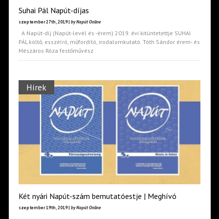
Suhai Pál Napút-díjas
szeptember 27th, 2019 |
by Napút Online
A Napút-díj (Napút-levél és -érem) 2019. évi kitüntetettje SUHAI
PÁL költő, esszéíró, műfordító, irodalomkutató. Tóth Sándor érem- és
Mészáros Róza festőművész
Hírek
Két nyári Napút-szám bemutatóestje | Meghívó
szeptember 19th, 2019 |
by Napút Online