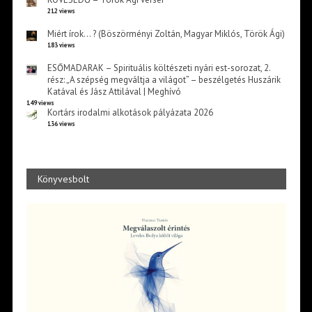
212 views
Miért írok… ? (Böszörményi Zoltán, Magyar Miklós, Török Ági)
183 views
ESŐMADARAK – Spirituális költészeti nyári est-sorozat, 2.
rész: „A szépség megváltja a világot” – beszélgetés Huszárik
Katával és Jász Attilával | Meghívó
149 views
Kortárs irodalmi alkotások pályázata 2026
136 views
Könyvesbolt