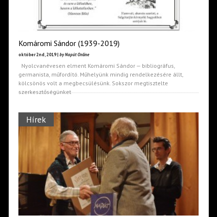
Komáromi Sándor (1939-2019)
október 2nd, 2019 |
by Napút Online
Nyolcvanévesen elment Komáromi Sándor — bibliográfus,
germanista, műfordító. Műhelyünk mindig rendelkezésére állt,
kölcsönös volt a megbecsülésünk. Sokszor megtisztelte
szerkesztőségünket
Hírek