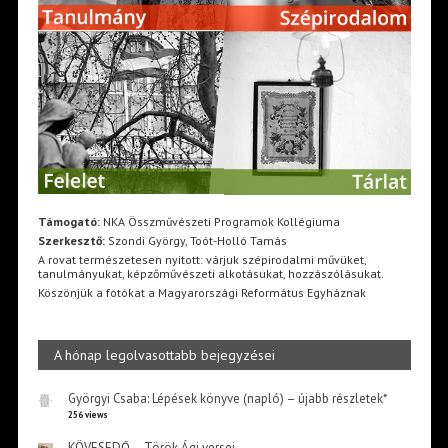
Támogató:
NKA Összművészeti Programok Kollégiuma
Szerkesztő:
Szondi György, Toót-Holló Tamás
A rovat természetesen nyitott: várjuk szépirodalmi művüket,
tanulmányukat, képzőművészeti alkotásukat, hozzászólásukat.
Köszönjük a fotókat a Magyarországi Református Egyháznak
A hónap legolvasottabb bejegyzései
Györgyi Csaba: Lépések könyve (napló) – újabb részletek*
256 views
KÖVESEDŐ – Török Ági versei