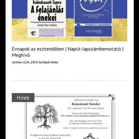
Évnapok az esztendőben | Napút-lapszámbemutató |
Meghívó
október 11th, 2019 |
by Napút Online
Hírek