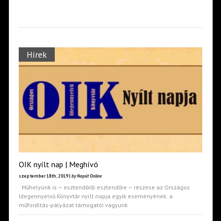
Hírek
OIK nyílt nap | Meghívó
szeptember 18th, 2019 |
by Napút Online
Műhelyünk is — esztendőről esztendőre — részese az Országos
Idegennyelvű Könyvtár nyílt napja egyik eseményének: a
műfordítás-pályázat támogatói vagyunk