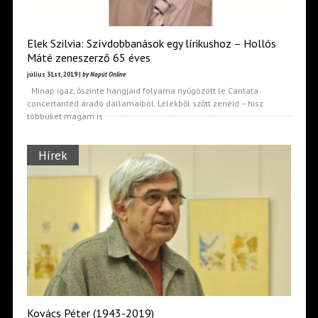
Elek Szilvia: Szívdobbanások egy lírikushoz – Hollós
Máté zeneszerző 65 éves
július 31st, 2019 |
by Napút Online
Minap igaz, őszinte hangjaid folyama nyűgözött le Cantata
concertantéd áradó dallamaiból. Lélekből szőtt zenéid – hisz
többüket magam is
Hírek
Kovács Péter (1943-2019)