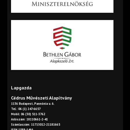
Lapgazda
Cédrus Művészeti Alapítvány
1136 Budapest, Pannónia u. 6.
Tel.: 06 (1) 247-6657
Mobil: 06 (30) 511-3762
Adószám: 18110661-2-41
Számlaszám: 11713012-21181665
ISSN 1588-1466