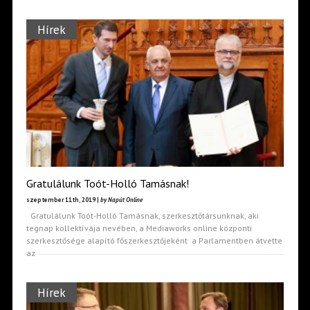
Hírek
Gratulálunk Toót-Holló Tamásnak!
szeptember 11th, 2019 |
by Napút Online
Gratulálunk Toót-Holló Tamásnak, szerkesztőtársunknak, aki
tegnap kollektívája nevében, a Mediaworks online központi
szerkesztősége alapító főszerkesztőjeként a Parlamentben átvette
az
Hírek