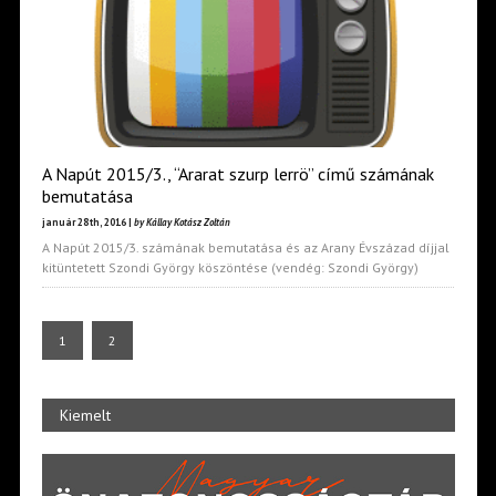
A Napút 2015/3., “Ararat szurp lerrö” című számának
bemutatása
január 28th, 2016 |
by Kállay Kotász Zoltán
A Napút 2015/3. számának bemutatása és az Arany Évszázad díjjal
kitüntetett Szondi György köszöntése (vendég: Szondi György)
1
2
Kiemelt