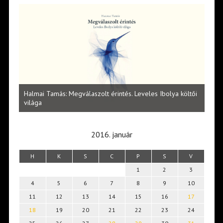
l
Halmai Tamás: Megválaszolt érintés. Leveles Ibolya költői
Laka
világa
2016. január
H
K
S
C
P
S
V
1
2
3
4
5
6
7
8
9
10
11
12
13
14
15
16
17
18
19
20
21
22
23
24