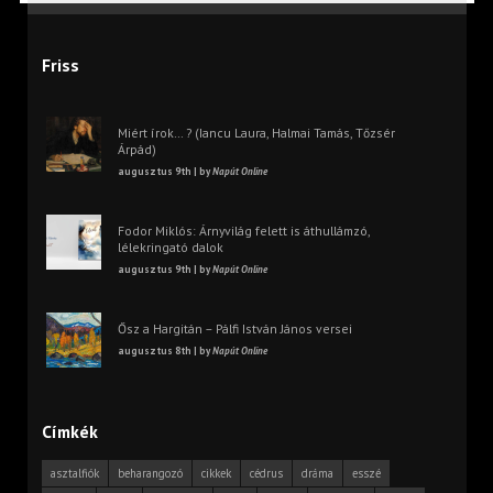
Friss
Miért írok… ? (Iancu Laura, Halmai Tamás, Tőzsér
Árpád)
augusztus 9th | by
Napút Online
Fodor Miklós: Árnyvilág felett is áthullámzó,
lélekringató dalok
augusztus 9th | by
Napút Online
Ősz a Hargitán – Pálfi István János versei
augusztus 8th | by
Napút Online
Címkék
asztalfiók
beharangozó
cikkek
cédrus
dráma
esszé