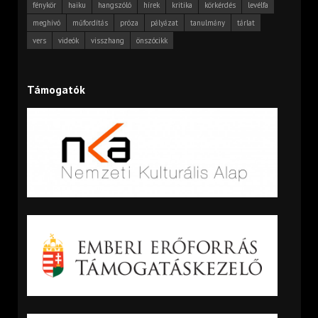
fénykör
haiku
hangszóló
hírek
kritika
körkérdés
levélfa
meghívó
műfordítás
próza
pályázat
tanulmány
tárlat
vers
videók
visszhang
önszócikk
Támogatók