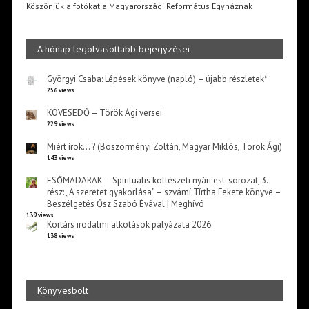
Köszönjük a fotókat a Magyarországi Református Egyháznak
A hónap legolvasottabb bejegyzései
Györgyi Csaba: Lépések könyve (napló) – újabb részletek*
256 views
KÖVESEDŐ – Török Ági versei
229 views
Miért írok… ? (Böszörményi Zoltán, Magyar Miklós, Török Ági)
143 views
ESŐMADARAK – Spirituális költészeti nyári est-sorozat, 3.
rész: „A szeretet gyakorlása” – szvámí Tírtha Fekete könyve –
Beszélgetés Ősz Szabó Évával | Meghívó
139 views
Kortárs irodalmi alkotások pályázata 2026
138 views
Könyvesbolt