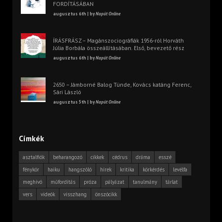
FORDÍTÁSÁBAN
augusztus 6th | by
Napút Online
ÍRÁSFRÁSZ – Magánszociográfiák 1956-ról Horváth
Júlia Borbála összeállításában. Első, bevezető rész
augusztus 6th | by
Napút Online
2650 – Jámborné Balog Tünde, Kovács katáng Ferenc,
Sári László
augusztus 5th | by
Napút Online
Címkék
asztalfiók
beharangozó
cikkek
cédrus
dráma
esszé
fénykör
haiku
hangszóló
hírek
kritika
körkérdés
levélfa
meghívó
műfordítás
próza
pályázat
tanulmány
tárlat
vers
videók
visszhang
önszócikk