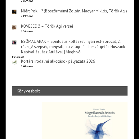
256 views
Miért írok… ? (Böszörményi Zoltán, Magyar Miklós, Török Ági)
219 views
KÖVESEDŐ – Török Ági versei
206 views
ESŐMADARAK – Spirituális költészeti nyári est-sorozat, 2.
rész: „A szépség megváltja a világot” – beszélgetés Huszárik
Katával és Jász Attilával | Meghívó
193 views
Kortárs irodalmi alkotások pályázata 2026
140 views
Könyvesbolt