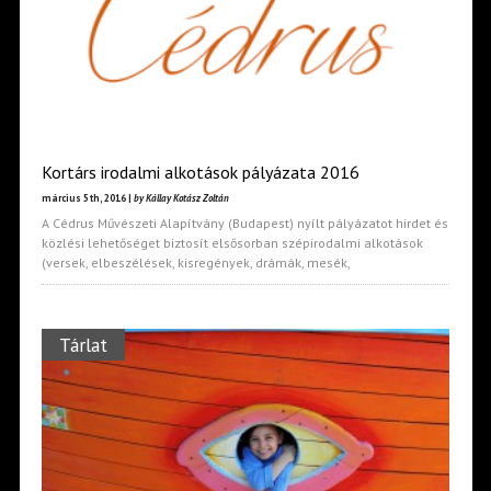
Kortárs irodalmi alkotások pályázata 2016
március 5th, 2016 |
by Kállay Kotász Zoltán
A Cédrus Művészeti Alapítvány (Budapest) nyílt pályázatot hirdet és
közlési lehetőséget biztosít elsősorban szépirodalmi alkotások
(versek, elbeszélések, kisregények, drámák, mesék,
Tárlat