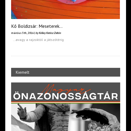
Kő Boldizsár: Meseterek…
március 5th, 2016 |
by Kállay Kotász Zoltán
…avagy a rajzoktól a játszótérig
Kiemelt