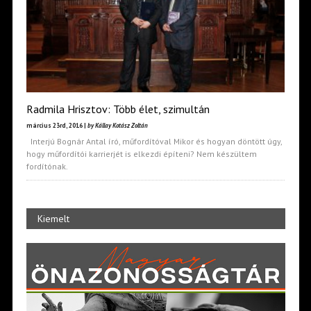
Radmila Hrisztov: Több élet, szimultán
március 23rd, 2016 |
by Kállay Kotász Zoltán
Interjú Bognár Antal író, műfordítóval Mikor és hogyan döntött úgy,
hogy műfordítói karrierjét is elkezdi építeni? Nem készültem
fordítónak.
Kiemelt