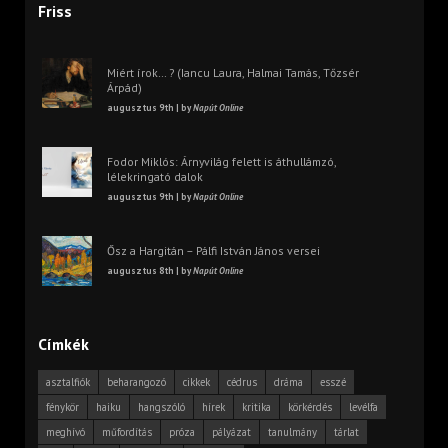
Friss
Miért írok… ? (Iancu Laura, Halmai Tamás, Tőzsér
Árpád)
augusztus 9th | by
Napút Online
Fodor Miklós: Árnyvilág felett is áthullámzó,
lélekringató dalok
augusztus 9th | by
Napút Online
Ősz a Hargitán – Pálfi István János versei
augusztus 8th | by
Napút Online
Címkék
asztalfiók
beharangozó
cikkek
cédrus
dráma
esszé
fénykör
haiku
hangszóló
hírek
kritika
körkérdés
levélfa
meghívó
műfordítás
próza
pályázat
tanulmány
tárlat