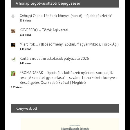
A hónap legolvasottabb bejegyzései
Györgyi Csaba: Lépések könyve (napló) – újabb részletek*
256 views
KÖVESEDŐ – Török Ági versei
238 views
Miért írok… ? (Böszörményi Zoltán, Magyar Miklós, Török Ági)
143 views
Kortárs irodalmi alkotások pályázata 2026
140 views
ESŐMADARAK – Spirituális költészeti nyári est-sorozat, 3.
rész: „A szeretet gyakorlása” – szvámí Tírtha Fekete könyve –
Beszélgetés Ősz Szabó Évával | Meghívó
139 views
Könyvesbolt