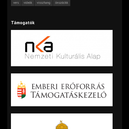
vers
videók
visszhang
önszócikk
Támogatók