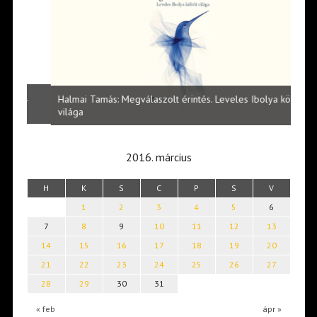
l
Halmai Tamás: Megválaszolt érintés. Leveles Ibolya költői
Laka
világa
2016. március
H
K
S
C
P
S
V
1
2
3
4
5
6
7
8
9
10
11
12
13
14
15
16
17
18
19
20
21
22
23
24
25
26
27
28
29
30
31
« feb
ápr »