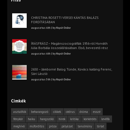
CHRISTINA ROSETTI VERSEI KÁNTÁS BALÁZS
FORDÍTÁSÁBAN
augusztus 6th | by
Napút Online
ÍRÁSFRÁSZ – Magánszociográfiák 1956-ról Horváth
Júlia Borbála összeállításában. Első, bevezető rész
augusztus 6th | by
Napút Online
2650 – Jámborné Balog Tünde, Kovács katáng Ferenc,
Sári László
augusztus 5th | by
Napút Online
Címkék
asztalfiók
beharangozó
cikkek
cédrus
dráma
esszé
fénykör
haiku
hangszóló
hírek
kritika
körkérdés
levélfa
meghívó
műfordítás
próza
pályázat
tanulmány
tárlat