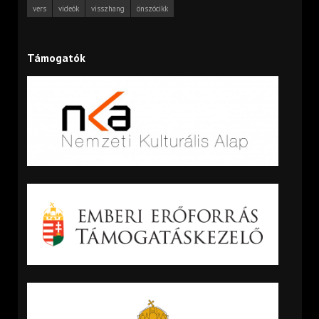
vers
videók
visszhang
önszócikk
Támogatók