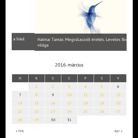
l
Halmai Tamás: Megválaszolt érintés. Leveles Ibolya költői
Laka
világa
2016. március
H
K
S
C
P
S
V
1
2
3
4
5
6
7
8
9
10
11
12
13
14
15
16
17
18
19
20
21
22
23
24
25
26
27
28
29
30
31
« feb
ápr »