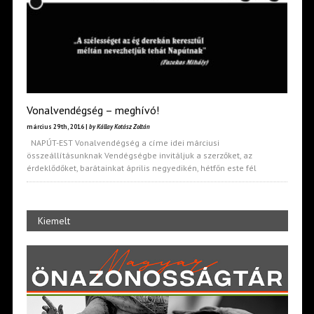
Vonalvendégség – meghívó!
március 29th, 2016 |
by Kállay Kotász Zoltán
NAPÚT-EST Vonalvendégség a címe idei márciusi
összeállításunknak Vendégségbe invitáljuk a szerzőket, az
érdeklődőket, barátainkat április negyedikén, hétfőn este fél
Kiemelt