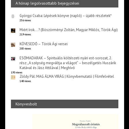
A hónap legolvasottabb bejegyzései
Györgyi Csaba: Lépések könyve (napló) – újabb részletek*
256 views
Miért írok… ? (Böszörményi Zoltán, Magyar Miklós, Török Ági)
219 views
KÖVESEDŐ – Török Ági versei
205 views
ESŐMADARAK – Spirituális költészeti nyári est-sorozat, 2.
rész: „A szépség megváltja a világot” – beszélgetés Huszárik
Katával és Jász Attilával | Meghívó
193 views
Zöldy Pál: MAG ÁLMA VIRÁG | Könyvbemutató | Filmfelvétel
140 views
Könyvesbolt