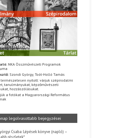
ató:
NKA Összművészeti Programok
iuma
sztő:
Szondi György, Toót-Holló Tamás
 természetesen nyitott: várjuk szépirodalmi
t, tanulmányukat, képzőművészeti
sukat, hozzászólásukat.
jük a fotókat a Magyarországi Református
znak
ónap legolvasottabb bejegyzései
yörgyi Csaba: Lépések könyve (napló) –
jabb részletek*