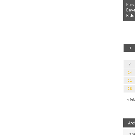
Parv
Beve
Ride
fényből
Káplán Géza: Erotikai kalauz
H
7
14
21
28
« fe
Arc
202