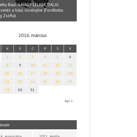
athy Baul: A NAGY LELKEK DALAI.
zetés a bául ösvénybe (Fordította:
Halmai Tamás: Megválaszolt ér
g Zsófia)
Ibolya költői világa
2016. március
K
S
C
P
S
V
1
2
3
4
5
6
8
9
10
11
12
13
15
16
17
18
19
20
22
23
24
25
26
27
29
30
31
b
ápr »
hívum
6. augusztus
2021. április