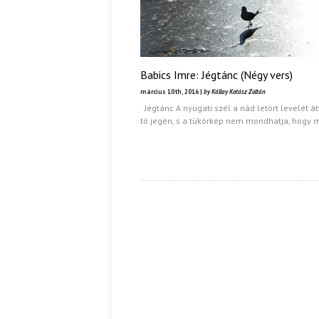
Babics Imre: Jégtánc (Négy vers)
március 10th, 2016 |
by Kállay Kotász Zoltán
Jégtánc A nyugati szél a nád letört levelét át
tó jegén, s a tükörkép nem mondhatja, hogy 