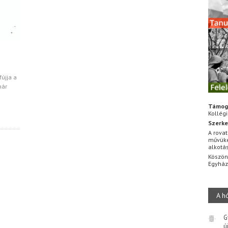
fújja a
már
Támog
Kollég
Szerke
A rovat
művüke
alkotá
Köszön
Egyhá
A h
G
ú