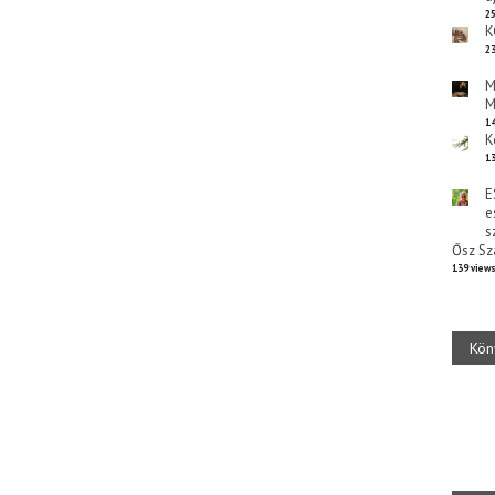
25
K
23
M
M
14
K
13
E
e
s
Ősz Sz
139 view
Kön