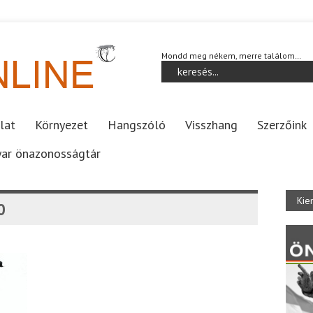
Mondd meg nékem, merre találom…
lat
Környezet
Hangszóló
Visszhang
Szerzőink
ar önazonosságtár
Kie
0