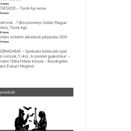
6 views
ÖVESEDŐ – Török Ági versei
8 views
iért írok… ? (Böszörményi Zoltán, Magyar
iklós, Török Ági)
3 views
ortárs irodalmi alkotások pályázata 2026
9 views
SŐMADARAK – Spirituális költészeti nyári
st-sorozat, 3. rész: „A szeretet gyakorlása” –
zvámí Tírtha Fekete könyve – Beszélgetés
abó Évával | Meghívó
s
yvesbolt