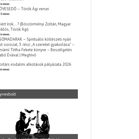
6 views
ÖVESEDŐ – Török Ági versei
3 views
iért írok… ? (Böszörményi Zoltán, Magyar
iklós, Török Ági)
6 views
SŐMADARAK – Spirituális költészeti nyári
st-sorozat, 3. rész: „A szeretet gyakorlása” –
zvámí Tírtha Fekete könyve – Beszélgetés
abó Évával | Meghívó
s
ortárs irodalmi alkotások pályázata 2026
6 views
yvesbolt