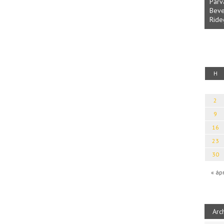
Parvathy Baul: A 
Bevezetés a bául 
Rideg Zsófia)
Káplán Géza: Erotikai kalauz
H
2
9
16
23
30
« áp
Arc