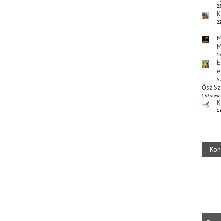
25
K
22
M
M
15
E
e
s
Ősz Sz
137 view
K
13
Kön