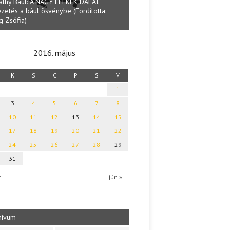
NAGY LELKEK DALAI.
ösvénybe (Fordította:
Halmai Tamás: Megválaszolt érintés. Levele
Ibolya költői világa
2016. május
K
S
C
P
S
V
1
3
4
5
6
7
8
10
11
12
13
14
15
17
18
19
20
21
22
24
25
26
27
28
29
31
r
jún »
hívum