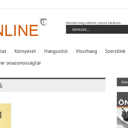
Mondd meg nékem, merre találom…
lat
Környezet
Hangszóló
Visszhang
Szerzőink
ar önazonosságtár
Kie
6