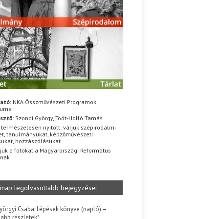
ató:
NKA Összművészeti Programok
iuma
sztő:
Szondi György, Toót-Holló Tamás
 természetesen nyitott: várjuk szépirodalmi
t, tanulmányukat, képzőművészeti
sukat, hozzászólásukat.
jük a fotókat a Magyarországi Református
znak
ónap legolvasottabb bejegyzései
yörgyi Csaba: Lépések könyve (napló) –
jabb részletek*