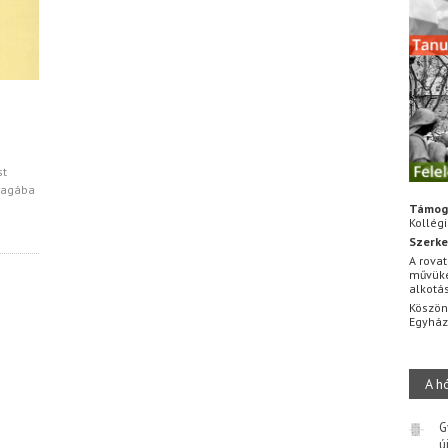
st
 magába
Támog
Kollég
Szerke
A rovat
művüke
alkotá
Köszön
Egyhá
A h
G
ú