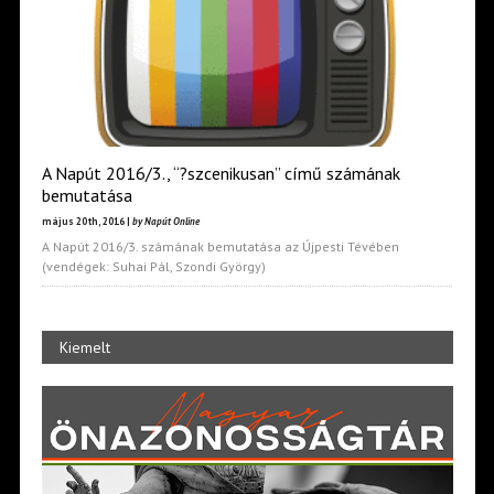
A Napút 2016/3., “?szcenikusan” című számának
bemutatása
május 20th, 2016 |
by Napút Online
A Napút 2016/3. számának bemutatása az Újpesti Tévében
(vendégek: Suhai Pál, Szondi György)
Kiemelt