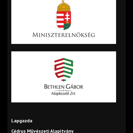
Lapgazda
Cédrus Művészeti Alapítvány