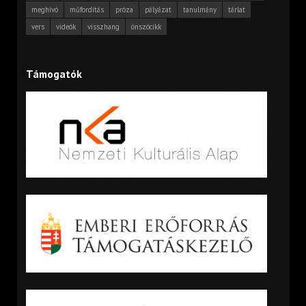
meghívó
műfordítás
próza
pályázat
tanulmány
tárlat
vers
videók
visszhang
önszócikk
Támogatók