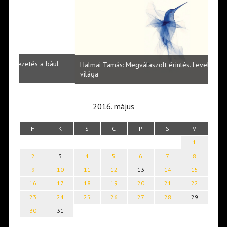
l
Halmai Tamás: Megválaszolt érintés. Leveles Ibolya költői
Laka
világa
2016. május
H
K
S
C
P
S
V
1
2
3
4
5
6
7
8
9
10
11
12
13
14
15
16
17
18
19
20
21
22
23
24
25
26
27
28
29
30
31