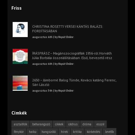
Friss
CHRISTINA ROSETTI VERSEI KÁNTÁS BALÁZS
FORDÍTÁSÁBAN
augusztus 6th | by
Napút Online
ÍRÁSFRÁSZ – Magánszociográfiák 1956-ról Horváth
Júlia Borbála összeállításában. Első, bevezető rész
augusztus 6th | by
Napút Online
2650 – Jámborné Balog Tünde, Kovács katáng Ferenc,
Sári László
augusztus 5th | by
Napút Online
Címkék
asztalfiók
beharangozó
cikkek
cédrus
dráma
esszé
fénykör
haiku
hangszóló
hírek
kritika
körkérdés
levélfa