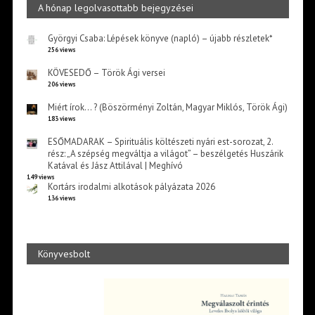
A hónap legolvasottabb bejegyzései
Györgyi Csaba: Lépések könyve (napló) – újabb részletek*
256 views
KÖVESEDŐ – Török Ági versei
206 views
Miért írok… ? (Böszörményi Zoltán, Magyar Miklós, Török Ági)
183 views
ESŐMADARAK – Spirituális költészeti nyári est-sorozat, 2.
rész: „A szépség megváltja a világot” – beszélgetés Huszárik
Katával és Jász Attilával | Meghívó
149 views
Kortárs irodalmi alkotások pályázata 2026
136 views
Könyvesbolt