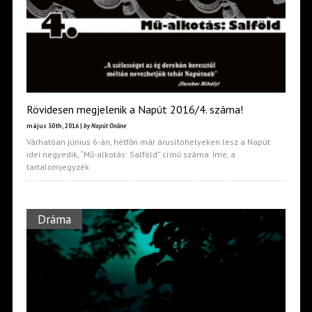
Rövidesen megjelenik a Napút 2016/4. száma!
május 30th, 2016 |
by Napút Online
Várhatóan június 6-án, hétfőn már árusítóhelyeken lesz a Napút
idei negyedik, “Mű-alkotás: Salföld” című száma. Íme, a
tartalomjegyzék
Dráma