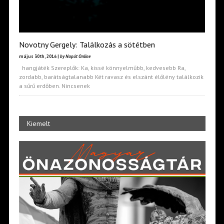
Novotny Gergely: Találkozás a sötétben
május 30th, 2016 |
by Napút Online
hangjáték Szereplők: Ka, kissé könnyelműbb, kedvesebb Ra,
zordabb, barátságtalanabb Két ravasz és elszánt élőlény találkozik
a sűrű erdőben. Nincsenek
Kiemelt