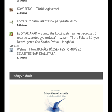
256 views
KÖVESEDŐ – Török Ági versei
238 views
Kortárs irodalmi alkotások pályázata 2026
140 views
ESŐMADARAK – Spirituális költészeti nyári est-sorozat, 3.
rész: „A szeretet gyakorlása” – szvámí Tírtha Fekete könyve –
Beszélgetés Ősz Szabó Évával | Meghívó
139 views
Wehner Tibor: BUHÁLY JÓZSEF FESTŐMŰVÉSZ
SZÜLETÉSNAPI KIÁLLÍTÁSA
126 views
Könyvesbolt