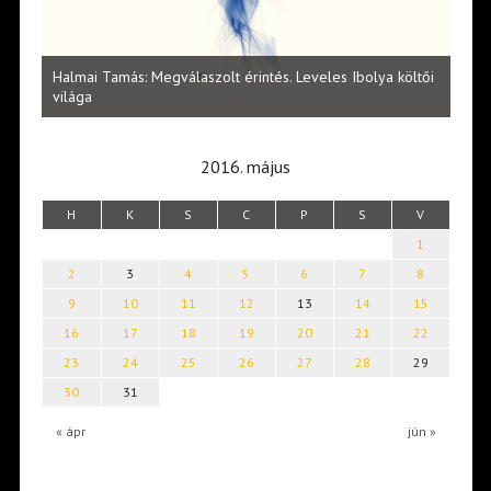
l
Halmai Tamás: Megválaszolt érintés. Leveles Ibolya költői
Laka
világa
2016. május
H
K
S
C
P
S
V
1
2
3
4
5
6
7
8
9
10
11
12
13
14
15
16
17
18
19
20
21
22
23
24
25
26
27
28
29
30
31
« ápr
jún »