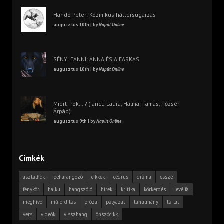
Handó Péter: Kozmikus háttérsugárzás
augusztus 10th | by
Napút Online
SÉNYI FANNI: ANNA ÉS A FARKAS
augusztus 10th | by
Napút Online
Miért írok… ? (Iancu Laura, Halmai Tamás, Tőzsér
Árpád)
augusztus 9th | by
Napút Online
Címkék
asztalfiók
beharangozó
cikkek
cédrus
dráma
esszé
fénykör
haiku
hangszóló
hírek
kritika
körkérdés
levélfa
meghívó
műfordítás
próza
pályázat
tanulmány
tárlat
vers
videók
visszhang
önszócikk