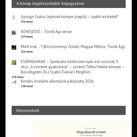
A hónap legolvasottabb bejegyzései
Györgyi Csaba: Lépések könyve (napló) – újabb részletek*
256 views
KÖVESEDŐ – Török Ági versei
229 views
Miért írok… ? (Böszörményi Zoltán, Magyar Miklós, Török Ági)
156 views
ESŐMADARAK – Spirituális költészeti nyári est-sorozat, 3.
rész: „A szeretet gyakorlása” – szvámí Tírtha Fekete könyve –
Beszélgetés Ősz Szabó Évával | Meghívó
139 views
Kortárs irodalmi alkotások pályázata 2026
138 views
Könyvesbolt