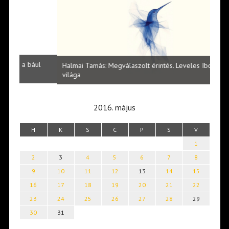
l
Halmai Tamás: Megválaszolt érintés. Leveles Ibolya költői
Laka
világa
2016. május
H
K
S
C
P
S
V
1
2
3
4
5
6
7
8
9
10
11
12
13
14
15
16
17
18
19
20
21
22
23
24
25
26
27
28
29
30
31