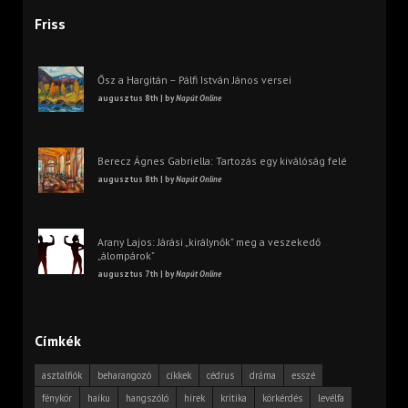
Friss
Ősz a Hargitán – Pálfi István János versei
augusztus 8th | by
Napút Online
Berecz Ágnes Gabriella: Tartozás egy kiválóság felé
augusztus 8th | by
Napút Online
Arany Lajos: Járási „királynők” meg a veszekedő
„álompárok”
augusztus 7th | by
Napút Online
Címkék
asztalfiók
beharangozó
cikkek
cédrus
dráma
esszé
fénykör
haiku
hangszóló
hírek
kritika
körkérdés
levélfa