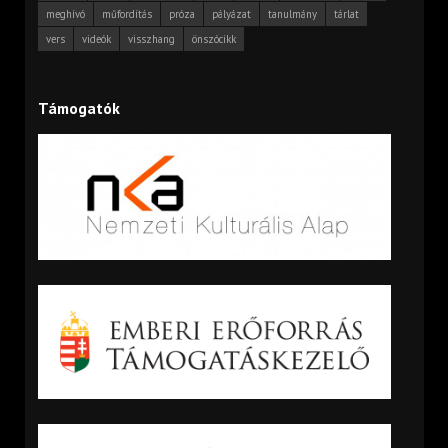
meghívó
műfordítás
próza
pályázat
tanulmány
tárlat
vers
videók
visszhang
önszócikk
Támogatók