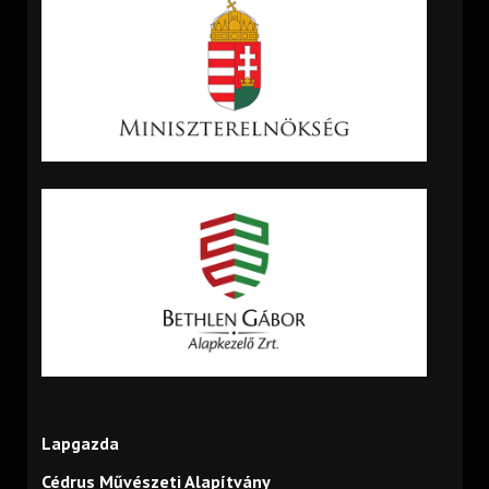
Lapgazda
Cédrus Művészeti Alapítvány