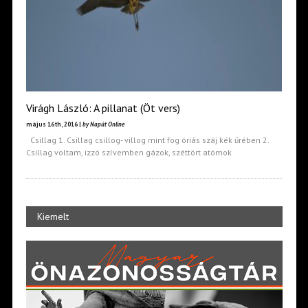
Virágh László: A pillanat (Öt vers)
május 16th, 2016 |
by Napút Online
Csillag 1. Csillag csillog- villog mint fog óriás száj kék űrében 2.
Csillag voltam, izzó szívemben gázok, széttört atómok
Kiemelt