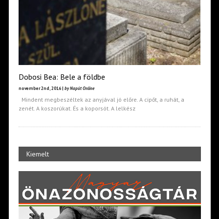
Dobosi Bea: Bele a földbe
november 2nd, 2016 |
by Napút Online
Mindent megbeszéltek az anyjával jó előre. A cipőt, a ruhát, a
zenét. A koszorúkat. És a koporsót. A lelkész
Kiemelt