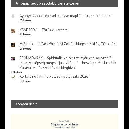
A hónap legolvasottabb bejegyzései
Györgyi Csaba: Lépések könyve (napló) – újabb részletek*
256 views
KÖVESEDŐ – Török Ági versei
213 views
Miért írok… ? (Böszörményi Zoltán, Magyar Miklós, Török Ági)
183 views
ESŐMADARAK – Spirituális költészeti nyári est-sorozat, 2.
rész: „A szépség megváltja a világot” – beszélgetés Huszárik
Katával és Jász Attilával | Meghívó
149 views
Kortárs irodalmi alkotások pályázata 2026
138 views
Könyvesbolt