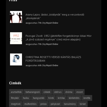
Arany Lajos: Járási „királynők” meg a veszekedő
„álompárok”
augusztus 7th | by
Napút Online
Pozsgai Zsolt: 1952 (játékfilm forgatókönyv Jókai Mór
„A jövő század regénye” című műve alapján)
augusztus 7th | by
Napút Online
CHRISTINA ROSETTI VERSEI KÁNTÁS BALÁZS
FORDÍTÁSÁBAN
augusztus 6th | by
Napút Online
Címkék
asztalfiók
beharangozó
cikkek
cédrus
dráma
esszé
fénykör
haiku
hangszóló
hírek
kritika
körkérdés
levélfa
meghívó
műfordítás
próza
pályázat
tanulmány
tárlat