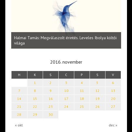
l
Halmai Tamás: Megválaszolt érintés. Leveles Ibolya költői
Laka
világa
2016. november
H
K
S
C
P
S
V
1
2
3
4
5
6
7
8
9
10
11
12
13
14
15
16
17
18
19
20
21
22
23
24
25
26
27
28
29
30
« okt
dec »