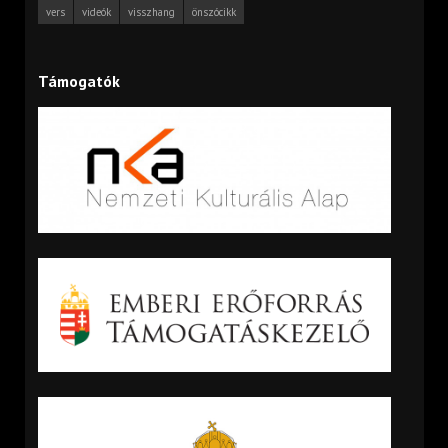
vers
videók
visszhang
önszócikk
Támogatók