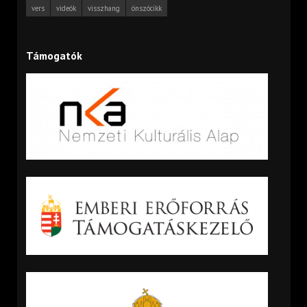
vers
videók
visszhang
önszócikk
Támogatók