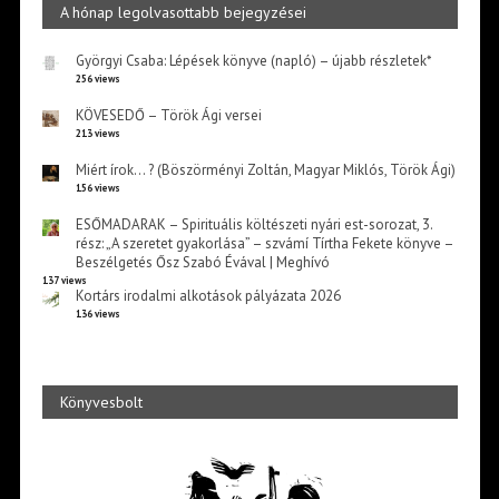
A hónap legolvasottabb bejegyzései
Györgyi Csaba: Lépések könyve (napló) – újabb részletek*
256 views
KÖVESEDŐ – Török Ági versei
213 views
Miért írok… ? (Böszörményi Zoltán, Magyar Miklós, Török Ági)
156 views
ESŐMADARAK – Spirituális költészeti nyári est-sorozat, 3.
rész: „A szeretet gyakorlása” – szvámí Tírtha Fekete könyve –
Beszélgetés Ősz Szabó Évával | Meghívó
137 views
Kortárs irodalmi alkotások pályázata 2026
136 views
Könyvesbolt