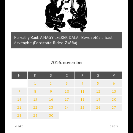
ELKEK DALAI. Bevezetés a bául
Halmai Tamás: Megválaszolt érintés. 
deg Zsófia)
világa
2016. november
H
K
S
C
P
S
V
1
2
3
4
5
6
7
8
9
10
11
12
13
14
15
16
17
18
19
20
21
22
23
24
25
26
27
28
29
30
« okt
dec »