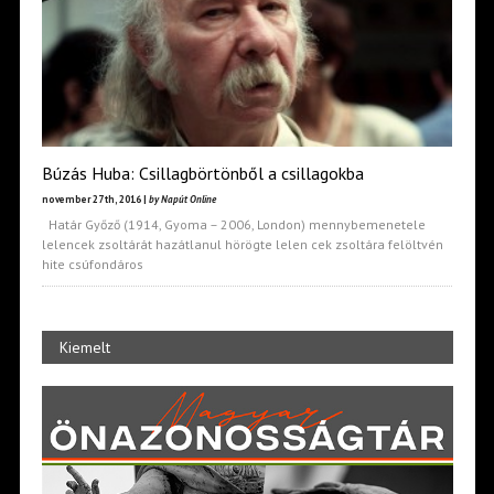
Búzás Huba: Csillagbörtönből a csillagokba
november 27th, 2016 |
by Napút Online
Határ Győző (1914, Gyoma – 2006, London) mennybemenetele
lelencek zsoltárát hazátlanul hörögte lelen cek zsoltára felöltvén
hite csúfondáros
Kiemelt