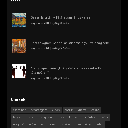
Ősz a Hargitán – Pálfi István János versei
augusztus 8th | by
Napút Online
Berecz Ágnes Gabriella: Tartozás egy kiválóság felé
augusztus 8th | by
Napút Online
Arany Lajos: Járási „királynők” meg a veszekedő
„álompárok”
augusztus 7th | by
Napút Online
Címkék
asztalfiók
beharangozó
cikkek
cédrus
dráma
esszé
fénykör
haiku
hangszóló
hírek
kritika
körkérdés
levélfa
meghívó
műfordítás
próza
pályázat
tanulmány
tárlat