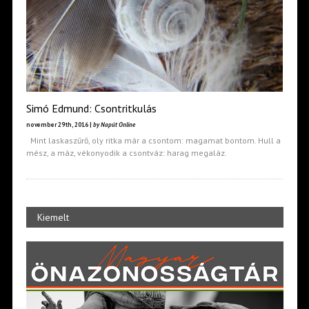
Simó Edmund: Csontritkulás
november 29th, 2016 |
by Napút Online
Mint laskaszűrő, oly ritka már a csontom: magamat bontom. Hull a
mész, a máz, vékonyodik a csontváz: harag megaláz.
Kiemelt