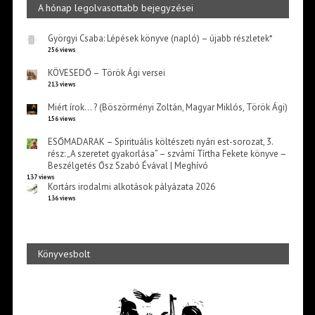
A hónap legolvasottabb bejegyzései
Györgyi Csaba: Lépések könyve (napló) – újabb részletek*
256 views
KÖVESEDŐ – Török Ági versei
213 views
Miért írok… ? (Böszörményi Zoltán, Magyar Miklós, Török Ági)
156 views
ESŐMADARAK – Spirituális költészeti nyári est-sorozat, 3.
rész: „A szeretet gyakorlása” – szvámí Tírtha Fekete könyve –
Beszélgetés Ősz Szabó Évával | Meghívó
137 views
Kortárs irodalmi alkotások pályázata 2026
136 views
Könyvesbolt