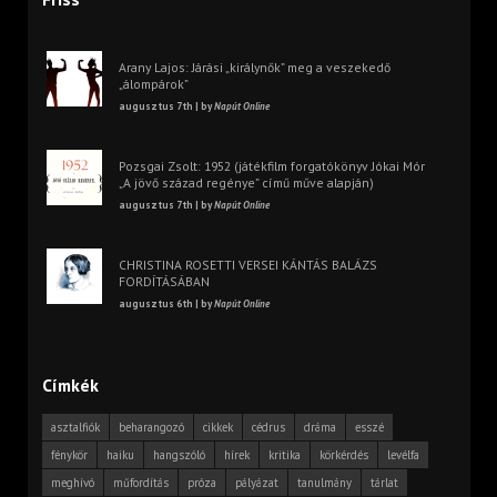
Arany Lajos: Járási „királynők” meg a veszekedő
„álompárok”
augusztus 7th | by
Napút Online
Pozsgai Zsolt: 1952 (játékfilm forgatókönyv Jókai Mór
„A jövő század regénye” című műve alapján)
augusztus 7th | by
Napút Online
CHRISTINA ROSETTI VERSEI KÁNTÁS BALÁZS
FORDÍTÁSÁBAN
augusztus 6th | by
Napút Online
Címkék
asztalfiók
beharangozó
cikkek
cédrus
dráma
esszé
fénykör
haiku
hangszóló
hírek
kritika
körkérdés
levélfa
meghívó
műfordítás
próza
pályázat
tanulmány
tárlat