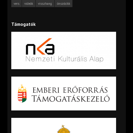
vers
videók
visszhang
önszócikk
Támogatók