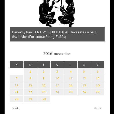
s a bául
Halmai Tamás: Megválaszolt érintés. Leveles Ibolya költői
világa
2016. november
H
K
S
C
P
S
V
1
2
3
4
5
6
7
8
9
10
11
12
13
14
15
16
17
18
19
20
21
22
23
24
25
26
27
28
29
30
« okt
dec »