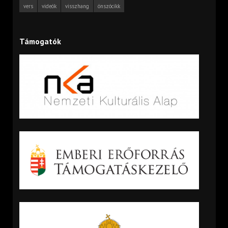
vers
videók
visszhang
önszócikk
Támogatók