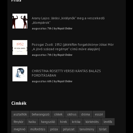
Arany Lajos: Járási „királynők” meg a veszekedő
„álompárok”
augusztus 7th | by
Napút Online
Pozsgai Zsolt: 1952 (játékfilm forgatókönyv Jókai Mór
„A jövő század regénye” című műve alapján)
augusztus 7th | by
Napút Online
CHRISTINA ROSETTI VERSEI KÁNTÁS BALÁZS
FORDÍTÁSÁBAN
augusztus 6th | by
Napút Online
Címkék
asztalfiók
beharangozó
cikkek
cédrus
dráma
esszé
fénykör
haiku
hangszóló
hírek
kritika
körkérdés
levélfa
meghívó
műfordítás
próza
pályázat
tanulmány
tárlat