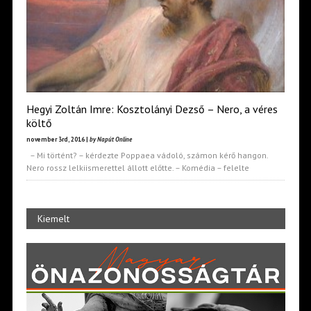
Hegyi Zoltán Imre: Kosztolányi Dezső – Nero, a véres
költő
november 3rd, 2016 |
by Napút Online
– Mi történt? – kérdezte Poppaea vádoló, számon kérő hangon.
Nero rossz lelkiismerettel állott előtte. – Komédia – felelte
Kiemelt