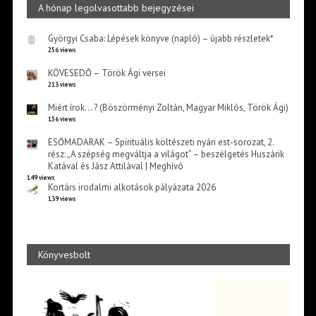
A hónap legolvasottabb bejegyzései
Györgyi Csaba: Lépések könyve (napló) – újabb részletek*
256 views
KÖVESEDŐ – Török Ági versei
213 views
Miért írok… ? (Böszörményi Zoltán, Magyar Miklós, Török Ági)
156 views
ESŐMADARAK – Spirituális költészeti nyári est-sorozat, 2.
rész: „A szépség megváltja a világot” – beszélgetés Huszárik
Katával és Jász Attilával | Meghívó
149 views
Kortárs irodalmi alkotások pályázata 2026
139 views
Könyvesbolt