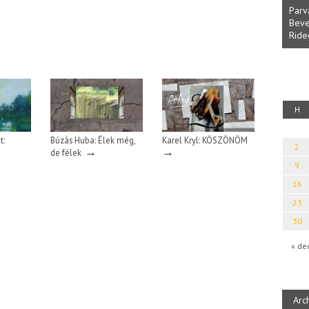
Parv
Beve
Ride
fényből
Káplán Géza: Erotikai kalauz
H
t:
Búzás Huba: Élek még,
Karel Kryl: KÖSZÖNÖM
2
→
→
de félek
9
16
23
30
« de
Arc