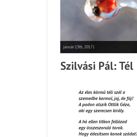
január 13th, 2017 |
Szilvási Pál: Tél
Az éles körmű téli szél a
szemedbe karmol, jaj, de fáj!
A padon alszik Ottlik Géza,
aki egy szerecsen király.
A hó ellen titkon fellázad
egy összeszoruló torok.
Hogy édesítsem konok szádat