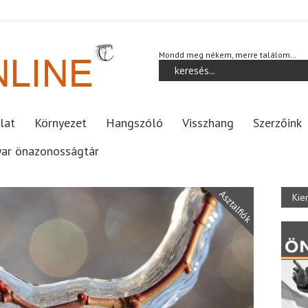
Mondd meg nékem, merre találom…
lat
Környezet
Hangszóló
Visszhang
Szerzőink
ar önazonosságtár
Asztalfiók
Kie