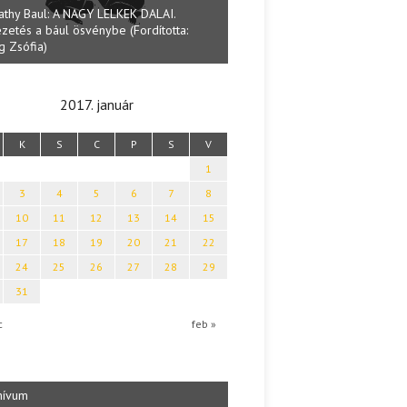
athy Baul: A NAGY LELKEK DALAI.
zetés a bául ösvénybe (Fordította:
Halmai Tamás: Megválaszolt ér
g Zsófia)
Ibolya költői világa
2017. január
K
S
C
P
S
V
1
3
4
5
6
7
8
10
11
12
13
14
15
17
18
19
20
21
22
24
25
26
27
28
29
31
c
feb »
hívum