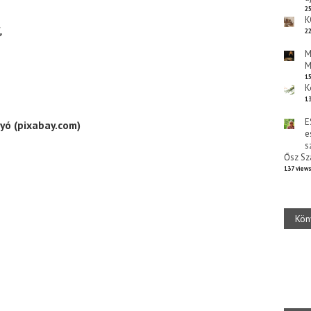
25
K
,
22
M
M
15
K
13
E
yó (pixabay.com)
e
s
Ősz Sz
137 view
Kön