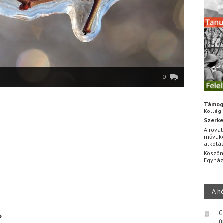
0
Támog
Kollég
Szerke
A rovat
művüke
alkotá
Köszön
Egyhá
A h
G
?
ú