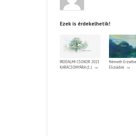
Ispány Marietta: Szavak a 
Ezek is érdekelhetik!
IRODALMI CSOKOR 2021
Németh Erzsébe
→
→
KARÁCSONYÁRA (1.)
Eliziádok