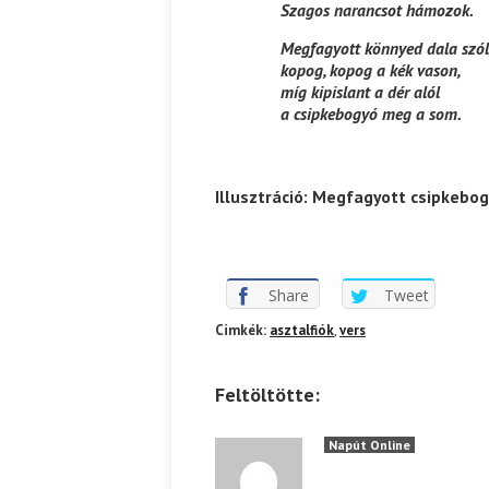
Szagos narancsot hámozok.
Megfagyott könnyed dala szól
kopog, kopog a kék vason,
míg kipislant a dér alól
a csipkebogyó meg a som.
Illusztráció: Megfagyott csipkebog
Share
Tweet
Cimkék:
asztalfiók
,
vers
Feltöltötte:
Napút Online