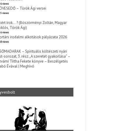
6 views
ÖVESEDŐ – Török Ági versei
5 views
iért írok… ? (Böszörményi Zoltán, Magyar
iklós, Török Ági)
6 views
ortárs irodalmi alkotások pályázata 2026
8 views
SŐMADARAK – Spirituális költészeti nyári
st-sorozat, 3. rész: „A szeretet gyakorlása” –
zvámí Tírtha Fekete könyve – Beszélgetés
abó Évával | Meghívó
s
yvesbolt