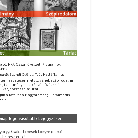
ató:
NKA Összművészeti Programok
iuma
sztő:
Szondi György, Toót-Holló Tamás
 természetesen nyitott: várjuk szépirodalmi
t, tanulmányukat, képzőművészeti
sukat, hozzászólásukat.
jük a fotókat a Magyarországi Református
znak
ónap legolvasottabb bejegyzései
yörgyi Csaba: Lépések könyve (napló) –
jabb részletek*