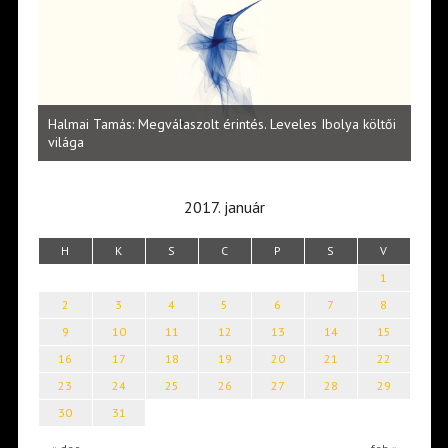
l
Halmai Tamás: Megválaszolt érintés. Leveles Ibolya költői
Laka
világa
2017. január
H
K
S
C
P
S
V
1
2
3
4
5
6
7
8
9
10
11
12
13
14
15
16
17
18
19
20
21
22
23
24
25
26
27
28
29
30
31