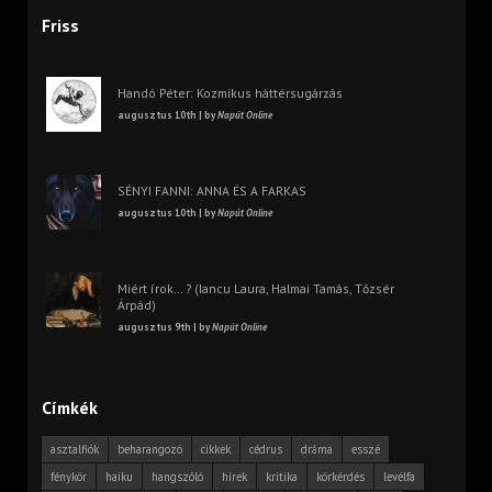
Friss
Handó Péter: Kozmikus háttérsugárzás
augusztus 10th | by
Napút Online
SÉNYI FANNI: ANNA ÉS A FARKAS
augusztus 10th | by
Napút Online
Miért írok… ? (Iancu Laura, Halmai Tamás, Tőzsér
Árpád)
augusztus 9th | by
Napút Online
Címkék
asztalfiók
beharangozó
cikkek
cédrus
dráma
esszé
fénykör
haiku
hangszóló
hírek
kritika
körkérdés
levélfa