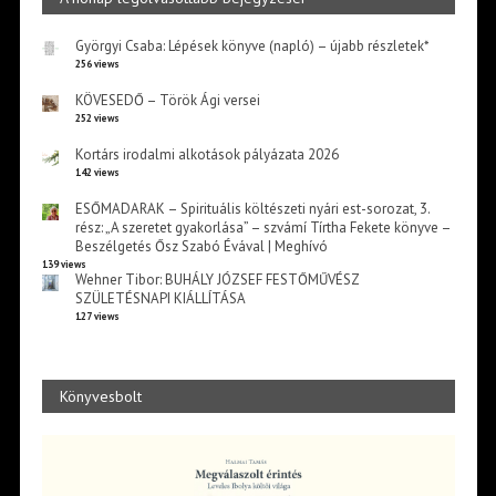
Györgyi Csaba: Lépések könyve (napló) – újabb részletek*
256 views
KÖVESEDŐ – Török Ági versei
252 views
Kortárs irodalmi alkotások pályázata 2026
142 views
ESŐMADARAK – Spirituális költészeti nyári est-sorozat, 3.
rész: „A szeretet gyakorlása” – szvámí Tírtha Fekete könyve –
Beszélgetés Ősz Szabó Évával | Meghívó
139 views
Wehner Tibor: BUHÁLY JÓZSEF FESTŐMŰVÉSZ
SZÜLETÉSNAPI KIÁLLÍTÁSA
127 views
Könyvesbolt