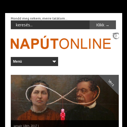
Mondd meg nékem, merre találom…
Vers
január 18th, 2017 |