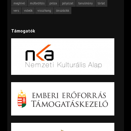
meghívó
műfordítás
próza
pályázat
tanulmány
tárlat
vers
videók
visszhang
önszócikk
Támogatók