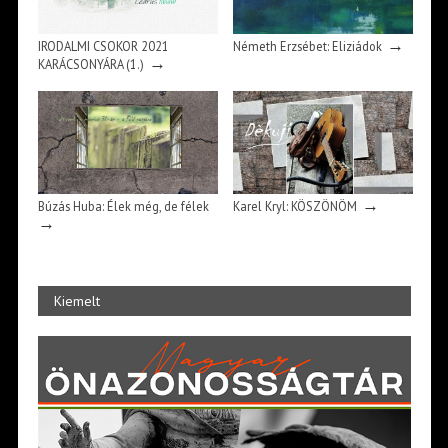
→
IRODALMI CSOKOR 2021
Németh Erzsébet: Eliziádok
→
KARÁCSONYÁRA (1.)
→
Búzás Huba: Élek még, de félek
Karel Kryl: KÖSZÖNÖM
→
Kiemelt