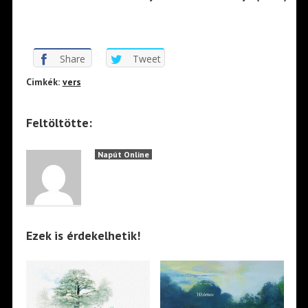
Share
Tweet
Cimkék:
vers
Feltöltötte:
Napút Online
Ezek is érdekelhetik!