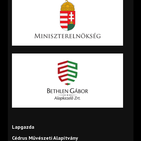
Lapgazda
Cédrus Művészeti Alapítvány