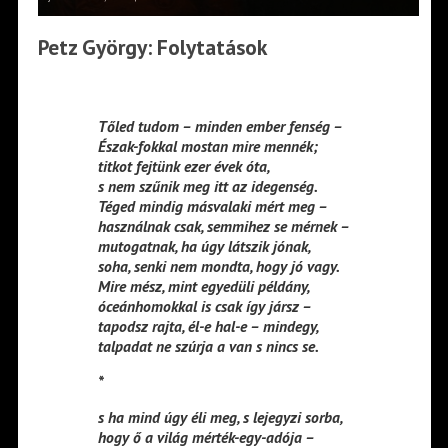
Petz György: Folytatások
Tőled tudom – minden ember fenség –
Észak-fokkal mostan mire mennék;
titkot fejtünk ezer évek óta,
s nem szűnik meg itt az idegenség.
Téged mindig másvalaki mért meg –
használnak csak, semmihez se mérnek –
mutogatnak, ha úgy látszik jónak,
soha, senki nem mondta, hogy jó vagy.
Mire mész, mint egyedüli példány,
óceánhomokkal is csak így jársz –
tapodsz rajta, él-e hal-e – mindegy,
talpadat ne szúrja a van s nincs se.
*
s ha mind úgy éli meg, s lejegyzi sorba,
hogy ő a világ mérték-egy-adója –