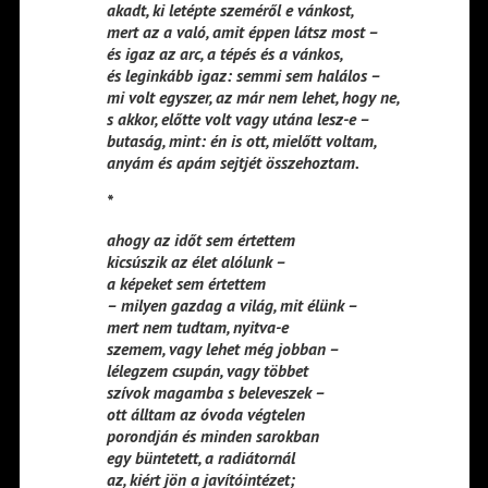
akadt, ki letépte szeméről e vánkost,
mert az a való, amit éppen látsz most –
és igaz az arc, a tépés és a vánkos,
és leginkább igaz: semmi sem halálos –
mi volt egyszer, az már nem lehet, hogy ne,
s akkor, előtte volt vagy utána lesz-e –
butaság, mint: én is ott, mielőtt voltam,
anyám és apám sejtjét összehoztam.
*
ahogy az időt sem értettem
kicsúszik az élet alólunk –
a képeket sem értettem
– milyen gazdag a világ, mit élünk –
mert nem tudtam, nyitva-e
szemem, vagy lehet még jobban –
lélegzem csupán, vagy többet
szívok magamba s beleveszek –
ott álltam az óvoda végtelen
porondján és minden sarokban
egy büntetett, a radiátornál
az, kiért jön a javítóintézet;