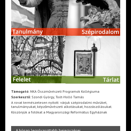
Támogató:
NKA Összművészeti Programok Kollégiuma
Szerkesztő:
Szondi György, Toót-Holló Tamás
A rovat természetesen nyitott: várjuk szépirodalmi művüket,
tanulmányukat, képzőművészeti alkotásukat, hozzászólásukat.
Köszönjük a fotókat a Magyarországi Református Egyháznak
A hónap legolvasottabb bejegyzései