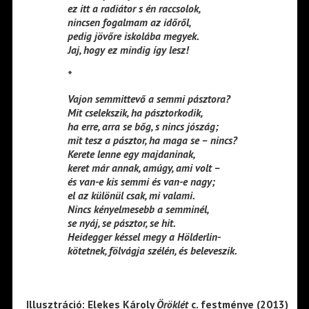
ez itt a radiátor s én raccsolok,
nincsen fogalmam az időről,
pedig jövőre iskolába megyek.
Jaj, hogy ez mindig így lesz!
*
Vajon semmittevő a semmi pásztora?
Mit cselekszik, ha pásztorkodik,
ha erre, arra se bőg, s nincs jószág;
mit tesz a pásztor, ha maga se – nincs?
Kerete lenne egy majdaninak,
keret már annak, amúgy, ami volt –
és van-e kis semmi és van-e nagy;
el az különül csak, mi valami.
Nincs kényelmesebb a semminél,
se nyáj, se pásztor, se hit.
Heidegger késsel megy a Hölderlin-
kötetnek, fölvágja szélén, és beleveszik.
Illusztráció: Elekes Károly
Öröklét
c. festménye (2013)