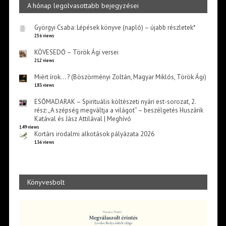
A hónap legolvasottabb bejegyzései
Györgyi Csaba: Lépések könyve (napló) – újabb részletek*
256 views
KÖVESEDŐ – Török Ági versei
212 views
Miért írok… ? (Böszörményi Zoltán, Magyar Miklós, Török Ági)
183 views
ESŐMADARAK – Spirituális költészeti nyári est-sorozat, 2.
rész: „A szépség megváltja a világot” – beszélgetés Huszárik
Katával és Jász Attilával | Meghívó
149 views
Kortárs irodalmi alkotások pályázata 2026
136 views
Könyvesbolt