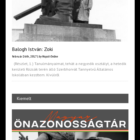
Balogh István: Zoki
február 26th, 2017 |
by Napút Online
(Részlet, 1.) Tanulmányaimat, tehát a negyedik osztályt, a hetedik
kerületi Rózsák terén álló Szerbhorvát Tannyelvű Általános
Iskolában kezdtem. Kívülről
Kiemelt