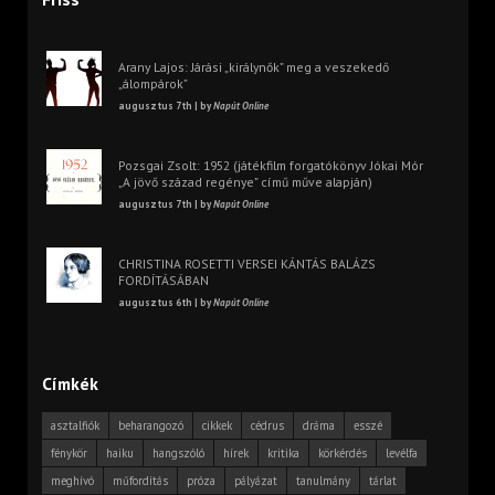
Arany Lajos: Járási „királynők” meg a veszekedő
„álompárok”
augusztus 7th | by
Napút Online
Pozsgai Zsolt: 1952 (játékfilm forgatókönyv Jókai Mór
„A jövő század regénye” című műve alapján)
augusztus 7th | by
Napút Online
CHRISTINA ROSETTI VERSEI KÁNTÁS BALÁZS
FORDÍTÁSÁBAN
augusztus 6th | by
Napút Online
Címkék
asztalfiók
beharangozó
cikkek
cédrus
dráma
esszé
fénykör
haiku
hangszóló
hírek
kritika
körkérdés
levélfa
meghívó
műfordítás
próza
pályázat
tanulmány
tárlat