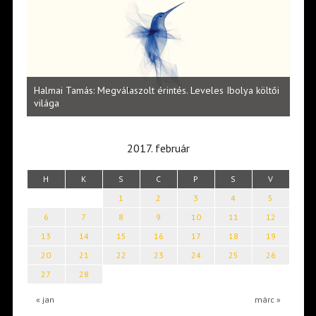
l
Halmai Tamás: Megválaszolt érintés. Leveles Ibolya költői
Laka
világa
2017. február
H
K
S
C
P
S
V
1
2
3
4
5
6
7
8
9
10
11
12
13
14
15
16
17
18
19
20
21
22
23
24
25
26
27
28
« jan
márc »