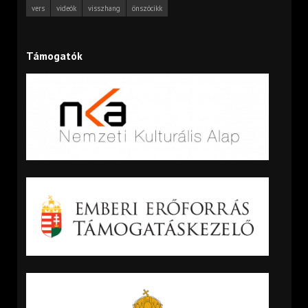
vers
videók
visszhang
önszócikk
Támogatók