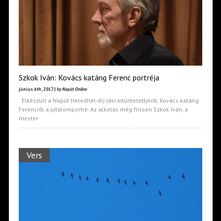
Szkok Iván: Kovács katáng Ferenc portréja
június 6th, 2017 |
by Napút Online
Elkészült a Napút Hetedhét-díj idei kitüntetettjéről, Kovács katáng
Ferencről a jutalomportré. Az alkotás még frissen Szkok Iván, a
mester
Vers