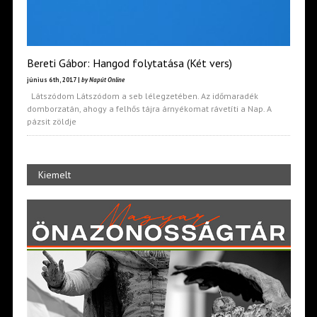
Bereti Gábor: Hangod folytatása (Két vers)
június 6th, 2017 |
by Napút Online
Látszódom Látszódom a seb lélegzetében. Az időmaradék
domborzatán, ahogy a felhős tájra árnyékomat rávetíti a Nap. A
pázsit zöldje
Kiemelt