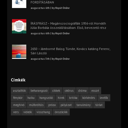
FORDÍTÁSÁBAN
augusztus 6th | by
Napút Online
ÍRÁSFRÁSZ – Magánszociográfiák 1956-ról Horváth
Júlia Borbála összeállításában. Első, bevezető rész
augusztus 6th | by
Napút Online
2650 – Jámborné Balog Tünde, Kovács katáng Ferenc,
Sári László
augusztus 5th | by
Napút Online
Címkék
asztalfiók
beharangozó
cikkek
cédrus
dráma
esszé
fénykör
haiku
hangszóló
hírek
kritika
körkérdés
levélfa
meghívó
műfordítás
próza
pályázat
tanulmány
tárlat
vers
videók
visszhang
önszócikk