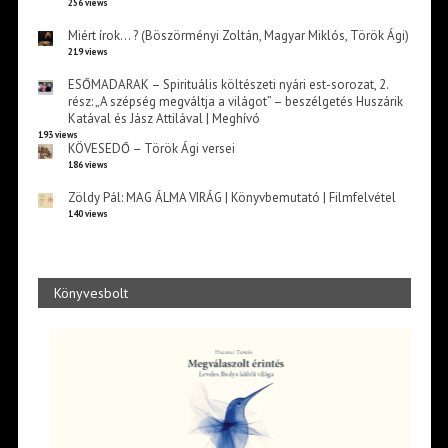
256 views
Miért írok… ? (Böszörményi Zoltán, Magyar Miklós, Török Ági)
219 views
ESŐMADARAK – Spirituális költészeti nyári est-sorozat, 2.
rész: „A szépség megváltja a világot” – beszélgetés Huszárik
Katával és Jász Attilával | Meghívó
193 views
KÖVESEDŐ – Török Ági versei
186 views
Zöldy Pál: MAG ÁLMA VIRÁG | Könyvbemutató | Filmfelvétel
140 views
Könyvesbolt