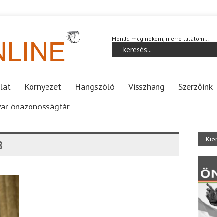
Mondd meg nékem, merre találom…
lat
Környezet
Hangszóló
Visszhang
Szerzőink
ar önazonosságtár
Kie
8