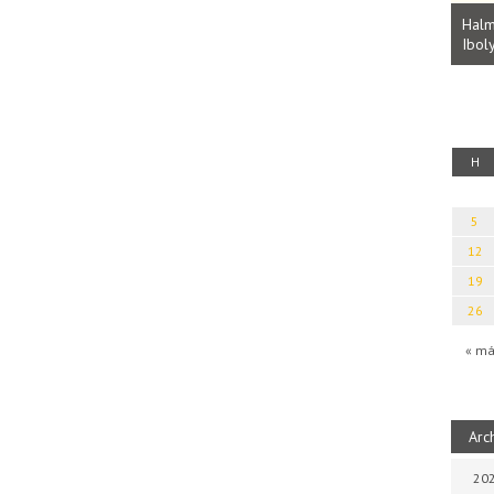
Parvathy Baul: A NAGY LELKEK DALAI.
Bevezetés a bául ösvénybe (Fordította:
Halm
Rideg Zsófia)
Iboly
uz
H
5
12
19
26
« má
Arc
202