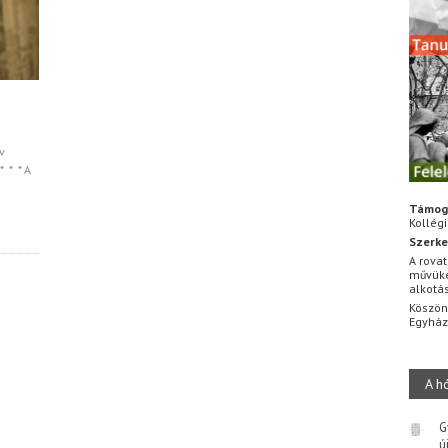
v
 * * A
Támog
Kollég
Szerke
A rovat
művüke
alkotá
Köszön
Egyhá
A h
G
ú