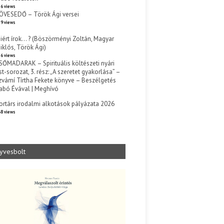
6 views
ÖVESEDŐ – Török Ági versei
9 views
iért írok… ? (Böszörményi Zoltán, Magyar
iklós, Török Ági)
6 views
SŐMADARAK – Spirituális költészeti nyári
st-sorozat, 3. rész: „A szeretet gyakorlása” –
zvámí Tírtha Fekete könyve – Beszélgetés
abó Évával | Meghívó
s
ortárs irodalmi alkotások pályázata 2026
8 views
yvesbolt