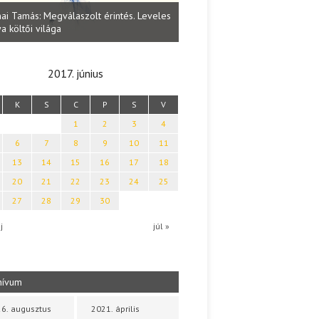
Lakatos Fleisz Katalin: Vasárna
ai Tamás: Megválaszolt érintés. Leveles
Sárszegen
a költői világa
2017. június
K
S
C
P
S
V
1
2
3
4
6
7
8
9
10
11
13
14
15
16
17
18
20
21
22
23
24
25
27
28
29
30
j
júl »
hívum
6. augusztus
2021. április