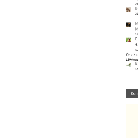
25
K
22
M
M
15
E
e
s
Ősz Sz
139 view
K
13
Kön