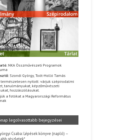
ató:
NKA Összművészeti Programok
iuma
sztő:
Szondi György, Toót-Holló Tamás
 természetesen nyitott: várjuk szépirodalmi
t, tanulmányukat, képzőművészeti
sukat, hozzászólásukat.
jük a fotókat a Magyarországi Református
znak
ónap legolvasottabb bejegyzései
yörgyi Csaba: Lépések könyve (napló) –
jabb részletek*