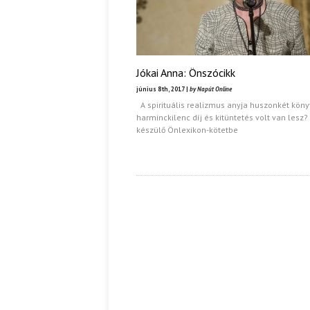
Jókai Anna: Önszócikk
június 8th, 2017 |
by Napút Online
A spirituális realizmus anyja huszonkét köny
harminckilenc díj és kitüntetés volt van lesz? *
készülő Önlexikon-kötetbe