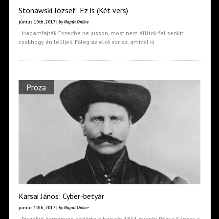
Stonawski József: Ez is (Két vers)
június 10th, 2017 |
by Napút Online
Magamfajták Eszedbe ne jusson, most nem állítok fel senkit,
csakhogy én leüljek. Főleg az első sor az, amivel ki
Próza
Karsai János: Cyber-betyár
június 10th, 2017 |
by Napút Online
Piszokul keményen pödörte a bajszát 1861 nyarán Rózsa Sándor a