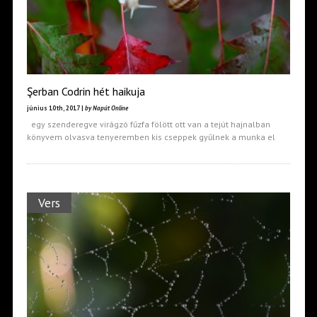
Şerban Codrin hét haikuja
június 10th, 2017 |
by Napút Online
egy szenderegve virágzó fűzfa fölött ott van a tejút hajnalban
könyvem olvasva tenyeremben kis cseppek gyűlnek a munka el
Vers