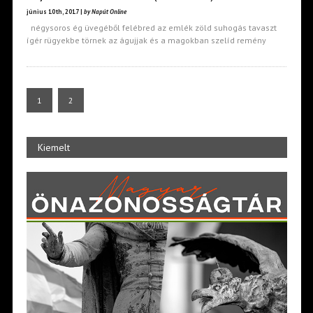
június 10th, 2017 |
by Napút Online
négysoros ég üvegéből felébred az emlék zöld suhogás tavaszt
ígér rügyekbe törnek az águjjak és a magokban szelíd remény
1
2
Kiemelt