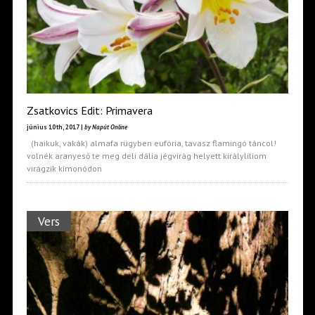
Zsatkovics Edit: Primavera
június 10th, 2017 |
by Napút Online
(haikuk, vakák) almafa rügyben eufória, tavasz flamingó táncol!
volnék aranyeső te meg deli dália jégvirág helyett királyliliom
virágzik kimonódon
Vers