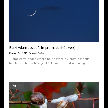
Berki Ádám-József: Impromptu (Két vers)
június 10th, 2017 |
by Napút Online
Homokfény Tengert emel a holt, hová felhő lépett, s csontig
hatolva old tétova hűséget. Bár kínokra bíznád, öledre ég
Vers