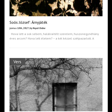
Soós József: Árnyjáték
június 10th, 2017 |
by Napút Online
Hova lett a sok sebem, halálraítélt szerelem, huszonegynéhány
éves arcom? Hova lett életem? – a két kézzel szétpazarlott. A
Vers