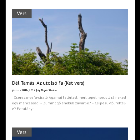
Vers
Dél Tamás: Az utolsó fa (Két vers)
június 10th, 2017 |
by Napút Online
Cseresznyefa-sirató Ágamat letörted, mert lépet hordott rá neked
egy méhcsalád: – Zümmögő énekük zavart-e? – Csípésüktől féltél-
e? Ez talány:
Vers