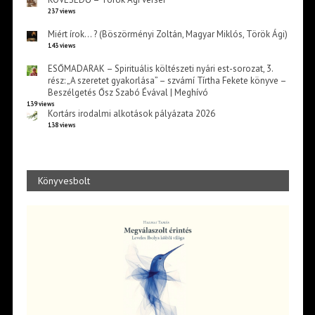
237 views
Miért írok… ? (Böszörményi Zoltán, Magyar Miklós, Török Ági)
143 views
ESŐMADARAK – Spirituális költészeti nyári est-sorozat, 3.
rész: „A szeretet gyakorlása” – szvámí Tírtha Fekete könyve –
Beszélgetés Ősz Szabó Évával | Meghívó
139 views
Kortárs irodalmi alkotások pályázata 2026
138 views
Könyvesbolt