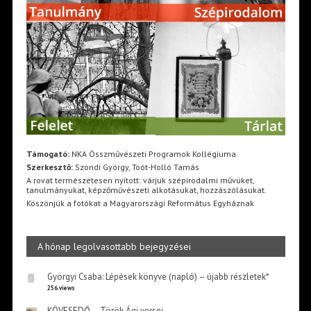
Támogató:
NKA Összművészeti Programok Kollégiuma
Szerkesztő:
Szondi György, Toót-Holló Tamás
A rovat természetesen nyitott: várjuk szépirodalmi művüket,
tanulmányukat, képzőművészeti alkotásukat, hozzászólásukat.
Köszönjük a fotókat a Magyarországi Református Egyháznak
A hónap legolvasottabb bejegyzései
Györgyi Csaba: Lépések könyve (napló) – újabb részletek*
256 views
KÖVESEDŐ – Török Ági versei