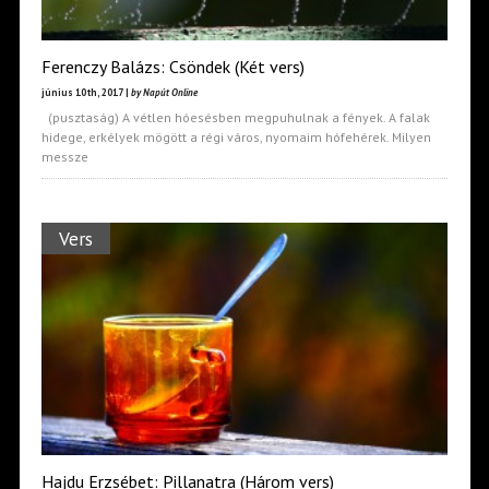
Ferenczy Balázs: Csöndek (Két vers)
június 10th, 2017 |
by Napút Online
(pusztaság) A vétlen hóesésben megpuhulnak a fények. A falak
hidege, erkélyek mögött a régi város, nyomaim hófehérek. Milyen
messze
Vers
Hajdu Erzsébet: Pillanatra (Három vers)