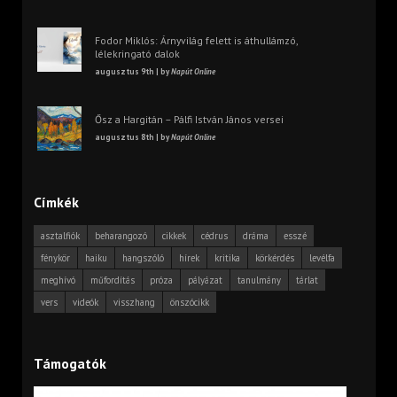
Fodor Miklós: Árnyvilág felett is áthullámzó,
lélekringató dalok
augusztus 9th | by
Napút Online
Ősz a Hargitán – Pálfi István János versei
augusztus 8th | by
Napút Online
Címkék
asztalfiók
beharangozó
cikkek
cédrus
dráma
esszé
fénykör
haiku
hangszóló
hírek
kritika
körkérdés
levélfa
meghívó
műfordítás
próza
pályázat
tanulmány
tárlat
vers
videók
visszhang
önszócikk
Támogatók