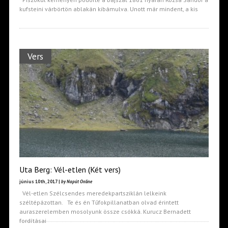
kufsteini várbörtön ablakán kibámulva. Unott már mindent, a kis
Vers
Uta Berg: Vél-etlen (Két vers)
június 10th, 2017 |
by Napút Online
Vél-etlen Szélcsendes meredekpartsziklán lelkeink
széltépázottan. Te és én Tűfokpillanatban olvad érintett
auraszerelemben mosolyunk össze csókká. Kurucz Bernadett
fordításai