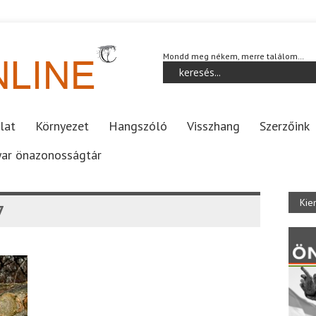
Mondd meg nékem, merre találom…
lat
Környezet
Hangszóló
Visszhang
Szerzőink
ar önazonosságtár
Kie
7