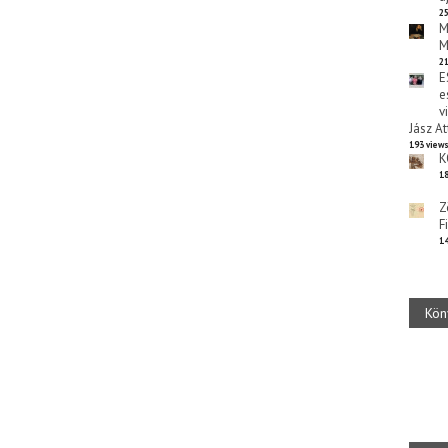
25
M
M
21
E
e
v
Jász At
193 view
K
18
Z
F
14
Kön