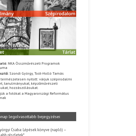
ató:
NKA Összművészeti Programok
iuma
sztő:
Szondi György, Toót-Holló Tamás
 természetesen nyitott: várjuk szépirodalmi
t, tanulmányukat, képzőművészeti
sukat, hozzászólásukat.
jük a fotókat a Magyarországi Református
znak
ónap legolvasottabb bejegyzései
yörgyi Csaba: Lépések könyve (napló) –
jabb részletek*