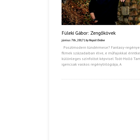
Füleki Gábor: Zengőkövek
június 7th, 2017 |
by Napút Online
Posztmodern tündérmese? Fantasy-regénye
filmek századaiban élve, e műfajokkal érintk
különleges színfoltot képvisel Toót-Holló Ta
igencsak vaskos regénytrilógiája, A