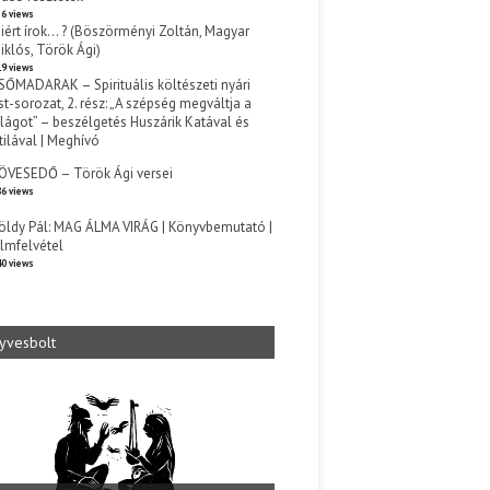
6 views
iért írok… ? (Böszörményi Zoltán, Magyar
iklós, Török Ági)
9 views
SŐMADARAK – Spirituális költészeti nyári
st-sorozat, 2. rész: „A szépség megváltja a
ilágot” – beszélgetés Huszárik Katával és
tilával | Meghívó
s
ÖVESEDŐ – Török Ági versei
6 views
öldy Pál: MAG ÁLMA VIRÁG | Könyvbemutató |
ilmfelvétel
0 views
yvesbolt