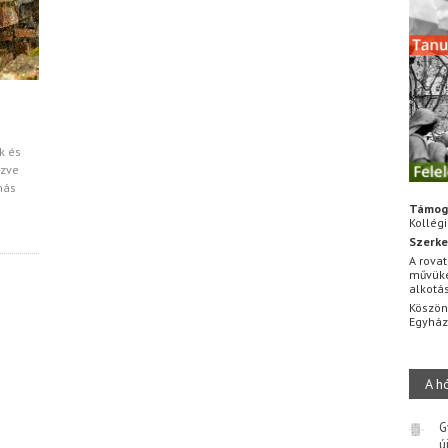
k és
ezve
más
Támog
Kollég
Szerke
A rovat
művüke
alkotá
Köszön
Egyhá
A h
G
ú