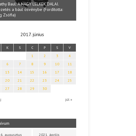
athy Baul: A NAGY LELKEK DALAI.
zetés a bául ösvénybe (Fordította:
Halmai Tamás: Megválaszolt ér
g Zsófia)
Ibolya költői világa
2017. június
K
S
C
P
S
V
1
2
3
4
6
7
8
9
10
11
13
14
15
16
17
18
20
21
22
23
24
25
27
28
29
30
j
júl »
hívum
6. augusztus
2021. április