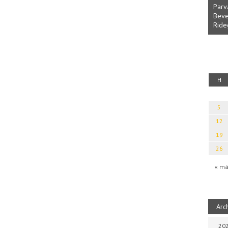
Parv
Beve
Ride
fényből
Káplán Géza: Erotikai kalauz
H
5
12
19
26
« má
Arc
202