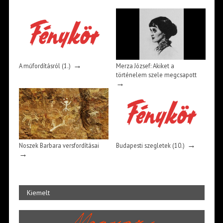
→
A műfordításról (1.)
Merza József: Akiket a
történelem szele megcsapott
→
→
Noszek Barbara versfordításai
Budapesti szegletek (10.)
→
Kiemelt