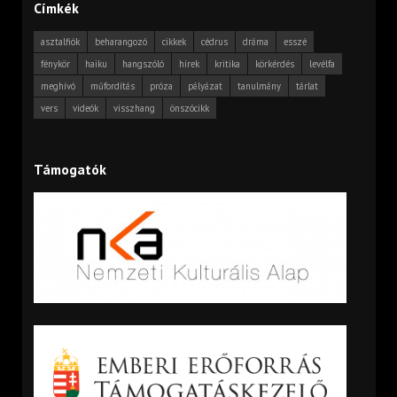
Címkék
asztalfiók
beharangozó
cikkek
cédrus
dráma
esszé
fénykör
haiku
hangszóló
hírek
kritika
körkérdés
levélfa
meghívó
műfordítás
próza
pályázat
tanulmány
tárlat
vers
videók
visszhang
önszócikk
Támogatók