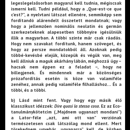
legeslegelsősorban magyarul kell tudnia, mégiscsak
ismerni kell. Tudni például, hogy a „Que-est-ce que
c’est?”, a nyelvtani látszat ellenére, semmiképp sem
fordítandó alárendelt összetett mondatnak; vagy
hogy a jellemzően nominális neolatin és germán
szerkezeteknek alapesetben többnyire igésülniük
illik a magyarban. A többi szinte már csak ráadás.
Hogy nem szavakat fordítunk, hanem szöveget, és
hogy az persze mondatokból áll. Azoknak pedig
többé-kevésbé elejük, közepük és végük van, meg
kell állniuk a maguk akárhány lábán, méghozzá úgy –
hacsak nem éppen ez a feladat –, hogy ne
billegjenek. És mindennek már a közönséges
prózafordítás esetén is köze van valamiféle
zenéhez, annak pedig valamiféle filhalláshoz… És a
többi, és a többi.
b) Lásd mint fent. Vagy hogy egy másik élő
klasszikust idézzek:
Dire quasi la stessa cosa
. Ez az Eco-
tanulmánykötetcím („Majdnem ugyanazt mondani”)
a Lator-féle „azt, ami ott van” verziónak
természetesen csak látszólag mond ellent. Mert
törekednem ugyebár „ugyanarra” kell, de közben