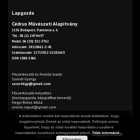
Lapgazda
Cédrus Művészeti Alapítvány
1136 Budapest, Pannónia u. 6.
Tel.: 06 (1) 247-6657
Mobil: 06 (30) 511-3762
Adószám: 18110661-2-41
Számlaszám: 11713012-21181665
ISSN 1588-1466
Főszerkesztő és felelős kiadó:
Szondi György
szon46gy@gmail.com
Főszerkesztő-helyettes
(honlapgazda, képgrafikai tervező):
Hegyi-Botos Attila
online.naput@gmail.com
A weboldalon cookie-kat használunk annak érdekében, hogy
megkönnyítsük Önnek az oldal használatát. Felhívjuk szíves
Minden jog fenntartva. © 2016 Napút Online
figyelmét, hogy az oldal további használata a cookie-k
használatára vonatkozó beleegyezését jelenti.
Több információ...
Kezdőlap
Print
Szerzőink
Rólunk
Elfogadom