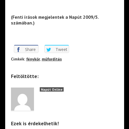
(Fenti írások megjelentek a Napút 2009/5.
számában.)
Share
Tweet
Cimkék:
fénykör
,
műfordítás
Feltöltötte:
Napút Online
Ezek is érdekelhetik!