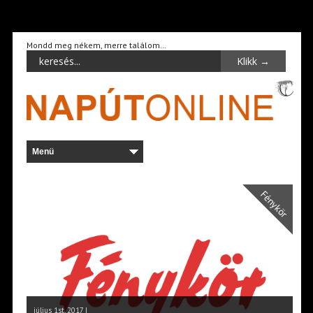
Mondd meg nékem, merre találom…
Fénykör
július 1st, 2017 |