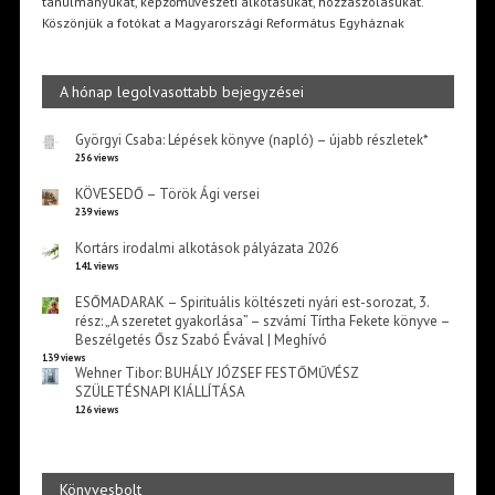
tanulmányukat, képzőművészeti alkotásukat, hozzászólásukat.
Köszönjük a fotókat a Magyarországi Református Egyháznak
A hónap legolvasottabb bejegyzései
Györgyi Csaba: Lépések könyve (napló) – újabb részletek*
256 views
KÖVESEDŐ – Török Ági versei
239 views
Kortárs irodalmi alkotások pályázata 2026
141 views
ESŐMADARAK – Spirituális költészeti nyári est-sorozat, 3.
rész: „A szeretet gyakorlása” – szvámí Tírtha Fekete könyve –
Beszélgetés Ősz Szabó Évával | Meghívó
139 views
Wehner Tibor: BUHÁLY JÓZSEF FESTŐMŰVÉSZ
SZÜLETÉSNAPI KIÁLLÍTÁSA
126 views
Könyvesbolt