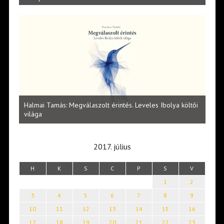
l
Halmai Tamás: Megválaszolt érintés. Leveles Ibolya költői
Laka
világa
2017. július
H
K
S
C
P
S
V
1
2
3
4
5
6
7
8
9
10
11
12
13
14
15
16
17
18
19
20
21
22
23