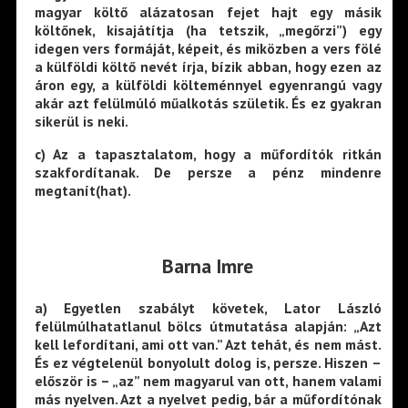
magyar költő alázatosan fejet hajt egy másik
költőnek, kisajátítja (ha tetszik, „megőrzi”) egy
idegen vers formáját, képeit, és miközben a vers fölé
a külföldi költő nevét írja, bízik abban, hogy ezen az
áron egy, a külföldi költeménnyel egyenrangú vagy
akár azt felülmúló műalkotás születik. És ez gyakran
sikerül is neki.
c) Az a tapasztalatom, hogy a műfordítók ritkán
szakfordítanak. De persze a pénz mindenre
megtanít(hat).
Barna Imre
a) Egyetlen szabályt követek, Lator László
felülmúlhatatlanul bölcs útmutatása alapján: „Azt
kell lefordítani, ami ott van.” Azt tehát, és nem mást.
És ez végtelenül bonyolult dolog is, persze. Hiszen –
először is – „az” nem magyarul van ott, hanem valami
más nyelven. Azt a nyelvet pedig, bár a műfordítónak