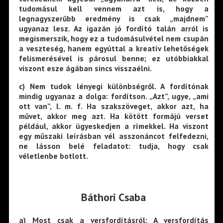
tudomásul kell vennem azt is, hogy a
legnagyszerűbb eredmény is csak „majdnem”
ugyanaz lesz. Az igazán jó fordító talán arról is
megismerszik, hogy ez a tudomásulvétel nem csupán
a veszteség, hanem egyúttal a kreatív lehetőségek
felismerésével is párosul benne; ez utóbbiakkal
viszont esze ágában sincs visszaélni.
c) Nem tudok lényegi különbségről. A fordítónak
mindig ugyanaz a dolga: fordítson. „Azt”, ugye, „ami
ott van”, l. m. f. Ha szakszöveget, akkor azt, ha
művet, akkor meg azt. Ha kötött formájú verset
például, akkor ügyeskedjen a rímekkel. Ha viszont
egy műszaki leírásban vél asszonáncot felfedezni,
ne lásson belé feladatot: tudja, hogy csak
véletlenbe botlott.
Báthori Csaba
a) Most csak a versfordításról: A versfordítás