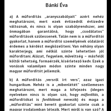
Bánki Éva
a) A műfordítás „aranyszabályait” azért nehéz
meghatározni, mert ezek évtizedről évtizedre
változnak, és nincs is olyan szabályrendszer, ami
önmagában garantálná, hogy „csodálatos”
műfordítások szülessenek. Talán nem is a műfordítói
gyakorlat, hanem a műfordító személyének oldaláról
érdemes a kérdést megközelíteni. Van néhány olyan
karakterjegy, ami nélkül szinte lehetetlen jól
műfordítani. Alázat, fegyelem, műveltség – másfelől
költői tehetség, formaérzék, kísérletező kedv. Ezek a
vonások valamilyen módon szinte minden nagy
magyar műfordítót jellemzik.
b) A műfordítás „versről írt vers”, azaz igazi
hungarikum. Nehéz is a „mibenlétét” szellemesen
meghatározni, mert maga a kifejezés (idegen
nyelveken nincs is olyan szó, hogy
műfordítás
, a
műfordítókat is
fordítóknak
nevezik) és maga a
„műfordítás” mint bevett gyakorlat szinte csak a
magyar irodalomban létezik. Mert miről is van szó? A