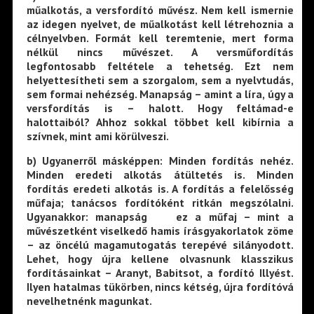
műalkotás, a versfordító művész. Nem kell ismernie
az idegen nyelvet, de műalkotást kell létrehoznia a
célnyelvben. Formát kell teremtenie, mert forma
nélkül nincs művészet. A versműfordítás
legfontosabb feltétele a tehetség. Ezt nem
helyettesítheti sem a szorgalom, sem a nyelvtudás,
sem formai nehézség. Manapság – amint a líra, úgy a
versfordítás is – halott. Hogy feltámad-e
halottaiból? Ahhoz sokkal többet kell kibírnia a
szívnek, mint ami körülveszi.
b) Ugyanerről másképpen: Minden fordítás nehéz.
Minden eredeti alkotás átültetés is. Minden
fordítás eredeti alkotás is. A fordítás a felelősség
műfaja; tanácsos fordítóként ritkán megszólalni.
Ugyanakkor: manapság ez a műfaj – mint a
művészetként viselkedő hamis írásgyakorlatok zöme
– az öncélú magamutogatás terepévé silányodott.
Lehet, hogy újra kellene olvasnunk klasszikus
fordításainkat – Aranyt, Babitsot, a fordító Illyést.
Ilyen hatalmas tükörben, nincs kétség, újra fordítóvá
nevelhetnénk magunkat.