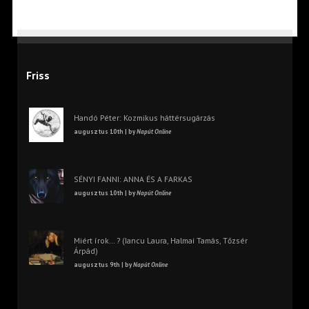
Friss
Handó Péter: Kozmikus háttérsugárzás
augusztus 10th | by
Napút Online
SÉNYI FANNI: ANNA ÉS A FARKAS
augusztus 10th | by
Napút Online
Miért írok… ? (Iancu Laura, Halmai Tamás, Tőzsér
Árpád)
augusztus 9th | by
Napút Online