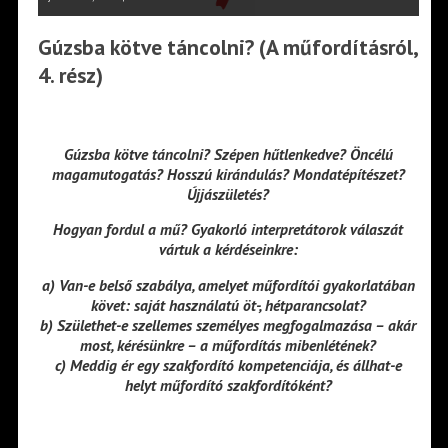
Gúzsba kötve táncolni? (A műfordításról,
4. rész)
Gúzsba kötve táncolni? Szépen hűtlenkedve? Öncélú
magamutogatás? Hosszú kirándulás? Mondatépítészet?
Újjászületés?
Hogyan fordul a mű? Gyakorló interpretátorok válaszát
vártuk a kérdéseinkre:
a) Van-e belső szabálya, amelyet műfordítói gyakorlatában
követ: saját használatú öt-, hétparancsolat?
b) Születhet-e szellemes személyes megfogalmazása – akár
most, kérésünkre – a műfordítás mibenlétének?
c) Meddig ér egy szakfordító kompetenciája, és állhat-e
helyt műfordító szakfordítóként?