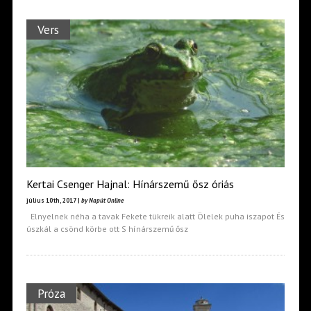
Vers
Kertai Csenger Hajnal: Hínárszemű ősz óriás
július 10th, 2017 |
by Napút Online
Elnyelnek néha a tavak Fekete tükreik alatt Ölelek puha iszapot És
úszkál a csönd körbe ott S hínárszemű ősz
Próza