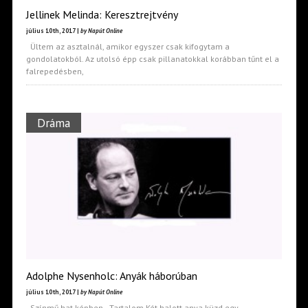
Jellinek Melinda: Keresztrejtvény
július 10th, 2017 |
by Napút Online
Ültem az asztalnál, amikor egyszer csak kifogytam a
gondolatokból. Az utolsó épp csak pillanatokkal korábban tűnt el a
falrepedésben,
Dráma
Adolphe Nysenholc: Anyák háborúban
július 10th, 2017 |
by Napút Online
Színmű hat képben Tartalom Két halott anya küzd egy