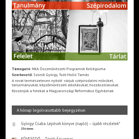
Támogató:
NKA Összművészeti Programok Kollégiuma
Szerkesztő:
Szondi György, Toót-Holló Tamás
A rovat természetesen nyitott: várjuk szépirodalmi művüket,
tanulmányukat, képzőművészeti alkotásukat, hozzászólásukat.
Köszönjük a fotókat a Magyarországi Református Egyháznak
A hónap legolvasottabb bejegyzései
Györgyi Csaba: Lépések könyve (napló) – újabb részletek*
256 views
KÖVESEDŐ – Török Ági versei