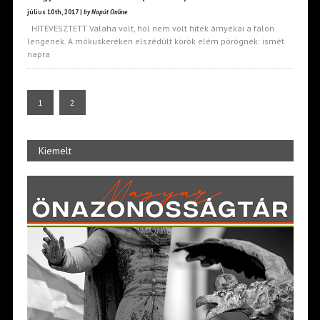
július 10th, 2017 |
by Napút Online
HITEVESZTETT Valaha volt, hol nem volt hitek árnyékai a falon
lengenek. A mókuskeréken elszédült körök elém pörögnek: ismét
napra
1
2
Kiemelt