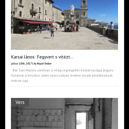
Karsai János: Fegyvert s vitézt…
július 10th, 2017 |
by Napút Online
Bár San Marino valóban a világ legrégebbi köztársasága (egyes
források a Krisztus utáni nyolcszázas évekre teszik keletkezését,
mások úgy
Vers