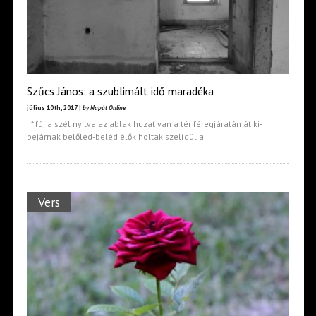
Szűcs János: a szublimált idő maradéka
július 10th, 2017 |
by Napút Online
* fúj a szél nyitva az ablak huzat van a tér féregjáratán át ki-
bejárnak belőled-beléd élők holtak szelídül a
Vers