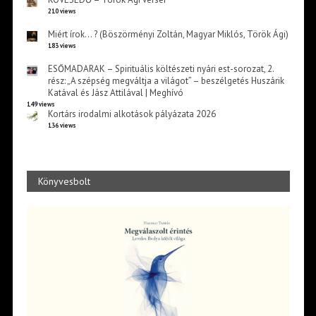
210 views
Miért írok… ? (Böszörményi Zoltán, Magyar Miklós, Török Ági)
183 views
ESŐMADARAK – Spirituális költészeti nyári est-sorozat, 2.
rész: „A szépség megváltja a világot” – beszélgetés Huszárik
Katával és Jász Attilával | Meghívó
149 views
Kortárs irodalmi alkotások pályázata 2026
136 views
Könyvesbolt