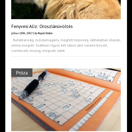
Fenyvesi Alíz: Oroszlánüvöltés
július 10th, 2017 |
by Napút Online
Ruhátlanság, rozsdamagány, meghitt törpeség, láthatatlan illanás,
néma üveglét. Zsákban vigyor, két lábon járó valami beszél,
cselekszik, mozog, öregszik, lakik
Próza