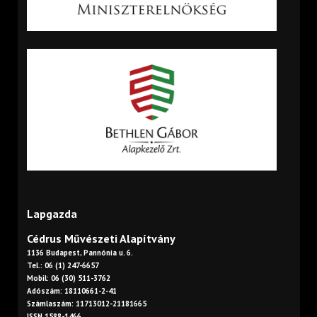
Lapgazda
Cédrus Művészeti Alapítvány
1136 Budapest, Pannónia u. 6.
Tel.: 06 (1) 247-6657
Mobil: 06 (30) 511-3762
Adószám: 18110661-2-41
Számlaszám: 11713012-21181665
ISSN 1588-1466