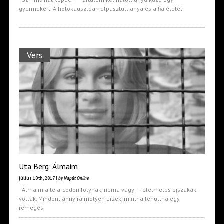
gyermekért. A holokausztban elpusztult anya és a fia életét
Vers
Uta Berg: Álmaim
július 10th, 2017 |
by Napút Online
Álmaim a te arcodon folynak, néma vagy – félelmetes éjszakák
voltak. Mindent annyira mélyen érzek, mintha lehullna egy
remegés