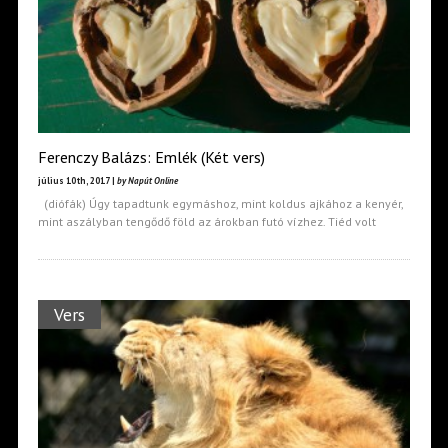
Ferenczy Balázs: Emlék (Két vers)
július 10th, 2017 |
by Napút Online
(diófák) Úgy tapadtunk egymáshoz, mint koldus ajkához a kenyér,
mint aszályban tengődő föld az árokban futó vízhez. Tiéd volt
Vers