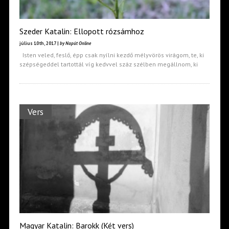
Szeder Katalin: Ellopott rózsámhoz
július 10th, 2017 |
by Napút Online
Isten veled, feslő, épp csak nyílni kezdő mélyvörös virágom, te, ki
szépségeddel tartottál víg kedvvel száz szélben megállnom, ki
Vers
Magyar Katalin: Barokk (Két vers)