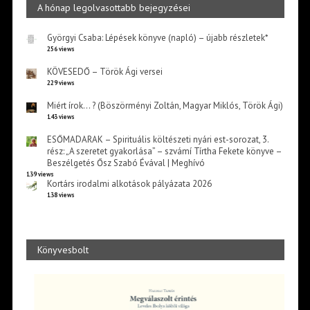
A hónap legolvasottabb bejegyzései
Györgyi Csaba: Lépések könyve (napló) – újabb részletek*
256 views
KÖVESEDŐ – Török Ági versei
229 views
Miért írok… ? (Böszörményi Zoltán, Magyar Miklós, Török Ági)
143 views
ESŐMADARAK – Spirituális költészeti nyári est-sorozat, 3.
rész: „A szeretet gyakorlása” – szvámí Tírtha Fekete könyve –
Beszélgetés Ősz Szabó Évával | Meghívó
139 views
Kortárs irodalmi alkotások pályázata 2026
138 views
Könyvesbolt