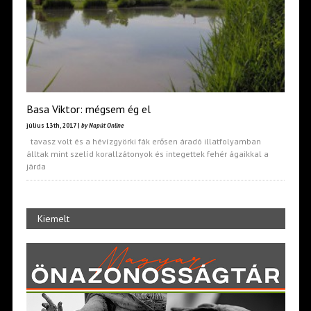
Basa Viktor: mégsem ég el
július 13th, 2017 |
by Napút Online
tavasz volt és a hévízgyörki fák erősen áradó illatfolyamban
álltak mint szelíd korallzátonyok és integettek fehér ágaikkal a
járda
Kiemelt