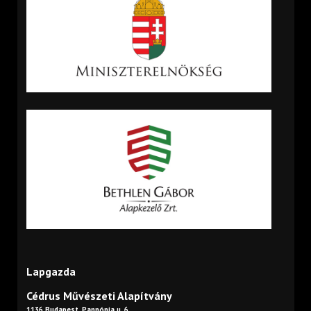
Lapgazda
Cédrus Művészeti Alapítvány
1136 Budapest, Pannónia u. 6.