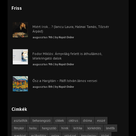
Friss
Miért írok… ? (Iancu Laura, Halmai Tamás, Tőzsér
Árpád)
augusztus 9th | by
Napút Online
Fodor Miklós: Árnyvilág felett is áthullámzó,
lélekringató dalok
augusztus 9th | by
Napút Online
Ősz a Hargitán – Pálfi István János versei
augusztus 8th | by
Napút Online
Címkék
asztalfiók
beharangozó
cikkek
cédrus
dráma
esszé
fénykör
haiku
hangszóló
hírek
kritika
körkérdés
levélfa
meghívó
műfordítás
próza
pályázat
tanulmány
tárlat