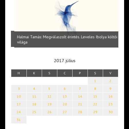
l
Halmai Tamás: Megválaszolt érintés. Leveles Ibolya költői
Laka
világa
2017. július
H
K
S
C
P
S
V
1
2
3
4
5
6
7
8
9
10
11
12
13
14
15
16
17
18
19
20
21
22
23
24
25
26
27
28
29
30
31