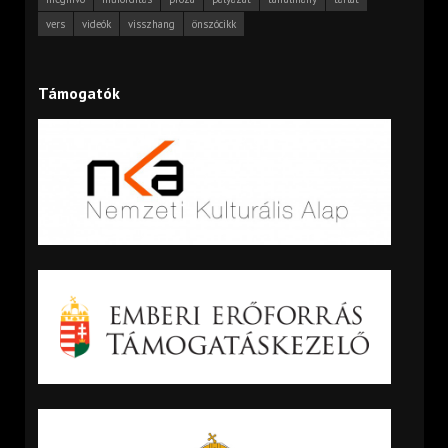
vers
videók
visszhang
önszócikk
Támogatók