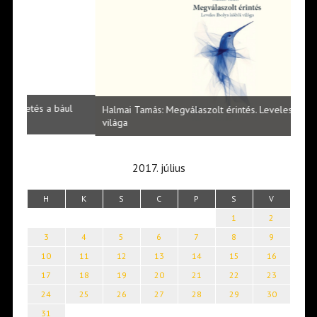
l
Halmai Tamás: Megválaszolt érintés. Leveles Ibolya költői
Laka
világa
2017. július
H
K
S
C
P
S
V
1
2
3
4
5
6
7
8
9
10
11
12
13
14
15
16
17
18
19
20
21
22
23
24
25
26
27
28
29
30
31