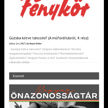
Gúzsba kötve táncolni? (A műfordításról, 4. rész)
július 1st, 2017 |
by Napút Online
Gúzsba kötve táncolni? Szépen hűtlenkedve? Öncélú
magamutogatás? Hosszú kirándulás? Mondatépítészet?
Újjászületés? Hogyan fordul a mű? Gyakorló interpretátorok
válaszát vártuk
Kiemelt