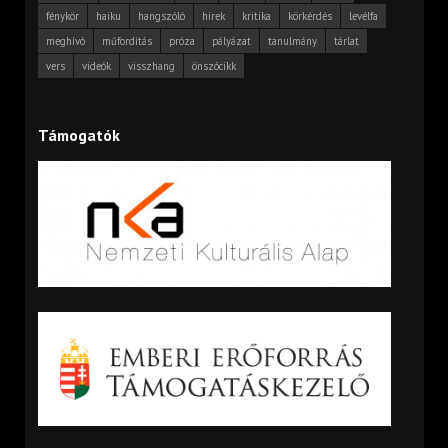
fénykör
haiku
hangszóló
hírek
kritika
körkérdés
levélfa
meghívó
műfordítás
próza
pályázat
tanulmány
tárlat
vers
videók
visszhang
önszócikk
Támogatók