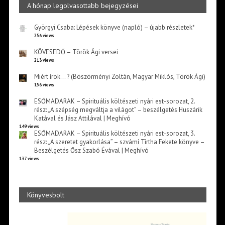
A hónap legolvasottabb bejegyzései
Györgyi Csaba: Lépések könyve (napló) – újabb részletek*
256 views
KÖVESEDŐ – Török Ági versei
213 views
Miért írok… ? (Böszörményi Zoltán, Magyar Miklós, Török Ági)
156 views
ESŐMADARAK – Spirituális költészeti nyári est-sorozat, 2.
rész: „A szépség megváltja a világot” – beszélgetés Huszárik
Katával és Jász Attilával | Meghívó
149 views
ESŐMADARAK – Spirituális költészeti nyári est-sorozat, 3.
rész: „A szeretet gyakorlása” – szvámí Tírtha Fekete könyve –
Beszélgetés Ősz Szabó Évával | Meghívó
137 views
Könyvesbolt