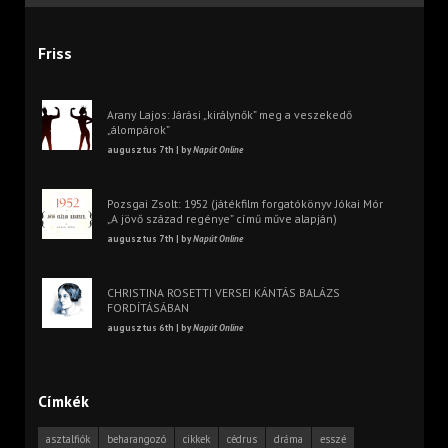
Friss
Arany Lajos: Járási „királynők” meg a veszekedő
„álompárok”
augusztus 7th | by
Napút Online
Pozsgai Zsolt: 1952 (játékfilm forgatókönyv Jókai Mór
„A jövő század regénye” című műve alapján)
augusztus 7th | by
Napút Online
CHRISTINA ROSETTI VERSEI KÁNTÁS BALÁZS
FORDÍTÁSÁBAN
augusztus 6th | by
Napút Online
Címkék
asztalfiók
beharangozó
cikkek
cédrus
dráma
esszé