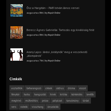
Ősz a Hargitán – Pálfi István János versei
augusztus 8th | by
Napút Online
Berecz Ágnes Gabriella: Tartozás egy kiválóság felé
augusztus 8th | by
Napút Online
Arany Lajos: Járási „királynők” meg a veszekedő
„álompárok”
augusztus 7th | by
Napút Online
Címkék
asztalfiók
beharangozó
cikkek
cédrus
dráma
esszé
fénykör
haiku
hangszóló
hírek
kritika
körkérdés
levélfa
meghívó
műfordítás
próza
pályázat
tanulmány
tárlat
vers
videók
visszhang
önszócikk