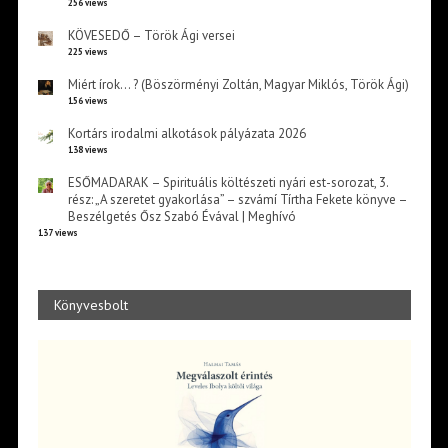
256 views
KÖVESEDŐ – Török Ági versei
225 views
Miért írok… ? (Böszörményi Zoltán, Magyar Miklós, Török Ági)
156 views
Kortárs irodalmi alkotások pályázata 2026
138 views
ESŐMADARAK – Spirituális költészeti nyári est-sorozat, 3.
rész: „A szeretet gyakorlása” – szvámí Tírtha Fekete könyve –
Beszélgetés Ősz Szabó Évával | Meghívó
137 views
Könyvesbolt