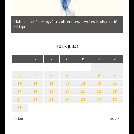
l
Halmai Tamás: Megválaszolt érintés. Leveles Ibolya költői
Laka
világa
2017. július
H
K
S
C
P
S
V
1
2
3
4
5
6
7
8
9
10
11
12
13
14
15
16
17
18
19
20
21
22
23
24
25
26
27
28
29
30
31
« jún
aug »