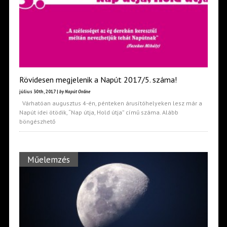
Rövidesen megjelenik a Napút 2017/5. száma!
július 30th, 2017 |
by Napút Online
Várhatóan augusztus 4-én, pénteken árusítóhelyeken lesz már a
Napút idei ötödik, “Nap útja, Hold útja” című száma. Alább
böngészhető
Műelemzés