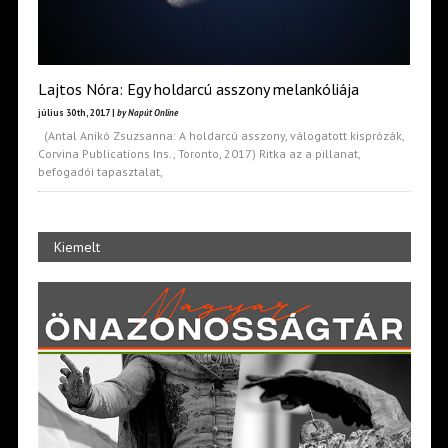
Lajtos Nóra: Egy holdarcú asszony melankóliája
július 30th, 2017 |
by Napút Online
(Antal Anikó Zsuzsanna: A holdarcú asszony, válogatott kisprózák,
Corvina Publications Ins., Toronto, 2017) Ritka az a pillanat,
befogadói tapasztalat,
Kiemelt