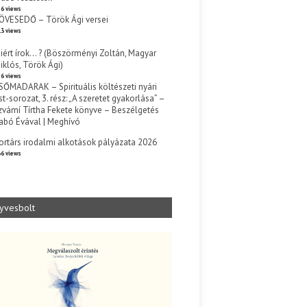
6 views
ÖVESEDŐ – Török Ági versei
3 views
iért írok… ? (Böszörményi Zoltán, Magyar
iklós, Török Ági)
6 views
SŐMADARAK – Spirituális költészeti nyári
st-sorozat, 3. rész: „A szeretet gyakorlása” –
zvámí Tírtha Fekete könyve – Beszélgetés
abó Évával | Meghívó
s
ortárs irodalmi alkotások pályázata 2026
6 views
yvesbolt