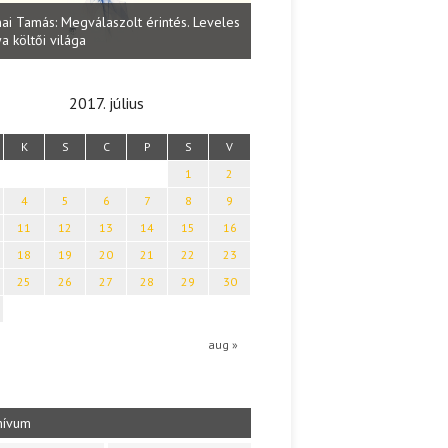
Lakatos Fleisz Katalin: Vasárna
ai Tamás: Megválaszolt érintés. Leveles
Sárszegen
a költői világa
2017. július
K
S
C
P
S
V
1
2
4
5
6
7
8
9
11
12
13
14
15
16
18
19
20
21
22
23
25
26
27
28
29
30
aug »
hívum