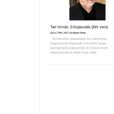
Tari István: Eltujásodás (Két vers)
július 29th, 2017 |
by Napút Online
Távirányítós újgazdagok oly szánalmas
nagyzolásán rágódnak a büszkén balga
újszegények szakszerűen és bizony most
magyarázzák el nékik hogy miért