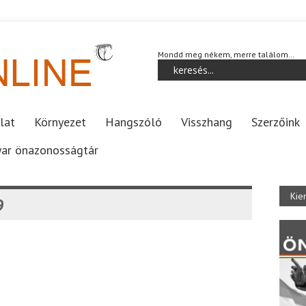
Mondd meg nékem, merre találom…
lat
Környezet
Hangszóló
Visszhang
Szerzőink
ar önazonosságtár
Kie
9