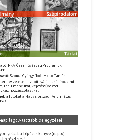
ató:
NKA Összművészeti Programok
iuma
sztő:
Szondi György, Toót-Holló Tamás
 természetesen nyitott: várjuk szépirodalmi
t, tanulmányukat, képzőművészeti
sukat, hozzászólásukat.
jük a fotókat a Magyarországi Református
znak
ónap legolvasottabb bejegyzései
yörgyi Csaba: Lépések könyve (napló) –
jabb részletek*