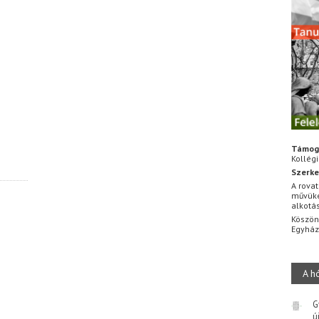
Támog
Kollég
Szerke
A rovat
művüke
alkotá
Köszön
Egyhá
A h
G
ú