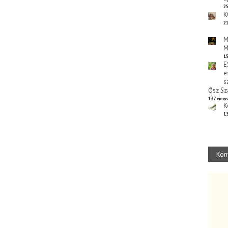
25
K
21
M
M
15
E
e
s
Ősz Sz
137 view
K
13
Kön