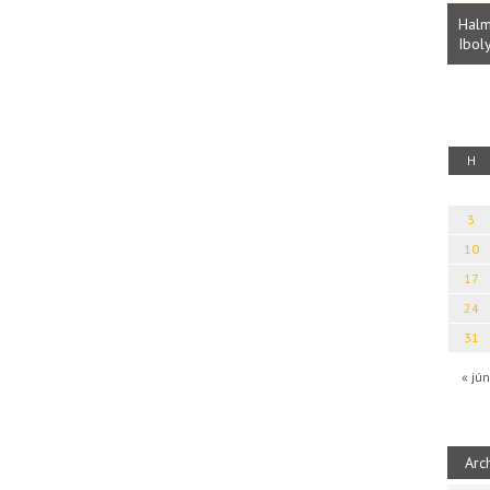
Parvathy Baul: A NAGY LELKEK DALAI.
Bevezetés a bául ösvénybe (Fordította:
Halm
Rideg Zsófia)
Iboly
uz
H
3
10
17
24
31
« jún
Arc