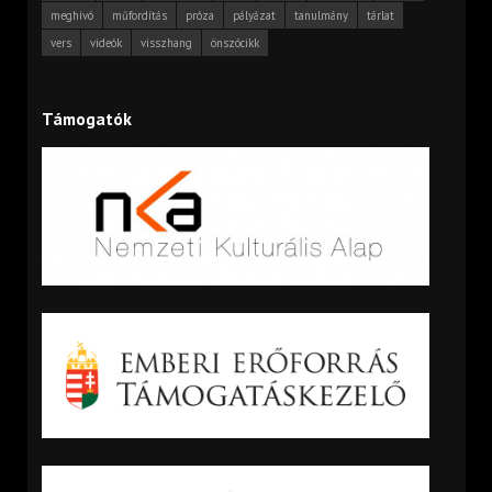
meghívó
műfordítás
próza
pályázat
tanulmány
tárlat
vers
videók
visszhang
önszócikk
Támogatók