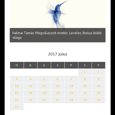
l
Halmai Tamás: Megválaszolt érintés. Leveles Ibolya költői
Laka
világa
2017. július
H
K
S
C
P
S
V
1
2
3
4
5
6
7
8
9
10
11
12
13
14
15
16
17
18
19
20
21
22
23
24
25
26
27
28
29
30
31