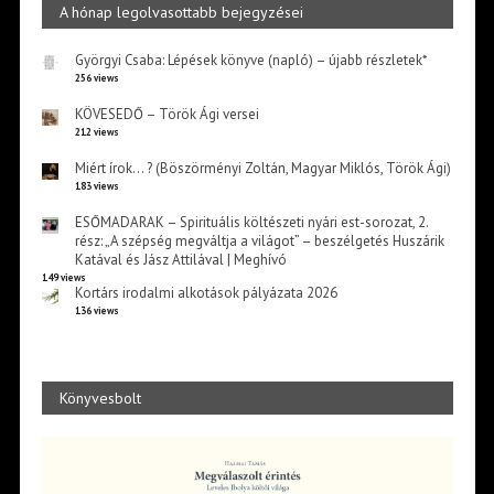
A hónap legolvasottabb bejegyzései
Györgyi Csaba: Lépések könyve (napló) – újabb részletek*
256 views
KÖVESEDŐ – Török Ági versei
212 views
Miért írok… ? (Böszörményi Zoltán, Magyar Miklós, Török Ági)
183 views
ESŐMADARAK – Spirituális költészeti nyári est-sorozat, 2.
rész: „A szépség megváltja a világot” – beszélgetés Huszárik
Katával és Jász Attilával | Meghívó
149 views
Kortárs irodalmi alkotások pályázata 2026
136 views
Könyvesbolt