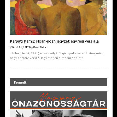
Kárpáti Kamil: Noah-noah jegyzet egy régi vers alá
július 23rd, 2017 |
by Napút Online
Sóhaj (Recsk, 1951) Atlasz súlyától görnyed a vers. Úristen, miért,
hogy a földre versz? Hogy merjen álmodni az élet?
Kiemelt