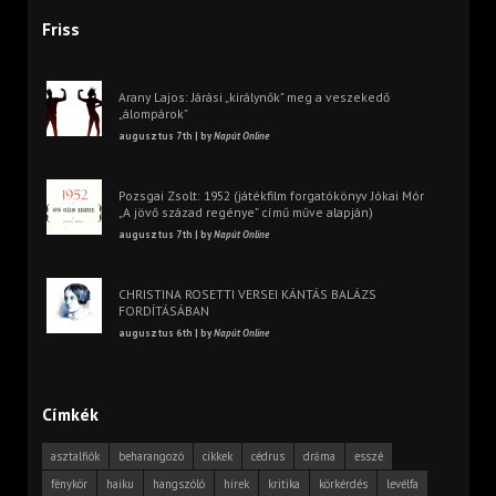
Friss
Arany Lajos: Járási „királynők” meg a veszekedő
„álompárok”
augusztus 7th | by
Napút Online
Pozsgai Zsolt: 1952 (játékfilm forgatókönyv Jókai Mór
„A jövő század regénye” című műve alapján)
augusztus 7th | by
Napút Online
CHRISTINA ROSETTI VERSEI KÁNTÁS BALÁZS
FORDÍTÁSÁBAN
augusztus 6th | by
Napút Online
Címkék
asztalfiók
beharangozó
cikkek
cédrus
dráma
esszé
fénykör
haiku
hangszóló
hírek
kritika
körkérdés
levélfa