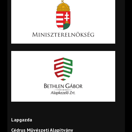
Lapgazda
Cédrus Művészeti Alapítvány