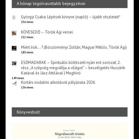
A hónap legolvasottabb bejegyzései
Györgyi Csaba: Lépések könyve (napló) – újabb részletek*
256 views
KÖVESEDŐ – Török Ági versei
212 views
Miért írok… ? (Böszörményi Zoltán, Magyar Miklós, Török Ági)
183 views
ESŐMADARAK – Spirituális költészeti nyári est-sorozat, 2.
rész: „A szépség megváltja a világot” – beszélgetés Huszárik
Katával és Jász Attilával | Meghívó
149 views
Kortárs irodalmi alkotások pályázata 2026
136 views
Könyvesbolt