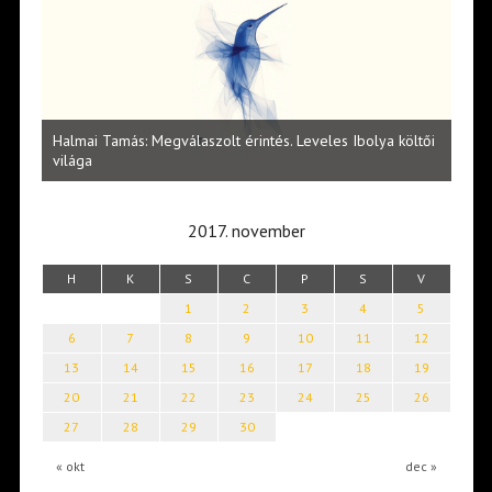
l
Halmai Tamás: Megválaszolt érintés. Leveles Ibolya költői
Laka
világa
2017. november
H
K
S
C
P
S
V
1
2
3
4
5
6
7
8
9
10
11
12
13
14
15
16
17
18
19
20
21
22
23
24
25
26
27
28
29
30
« okt
dec »