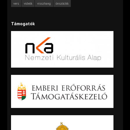
vers
videók
visszhang
önszócikk
Támogatók