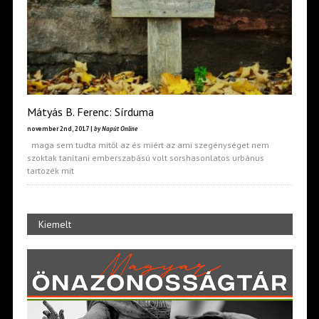
Mátyás B. Ferenc: Sírduma
november 2nd, 2017 |
by Napút Online
maga sem tudta mitől az és miért az ami szegénységet nem
szoktak tanítani emberszabású volt sorshasonlatos urbánus
tartozék mit
Kiemelt