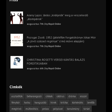
Arany Lajos: Járási „királynők” meg a veszekedő
„álompárok”
augusztus 7th | by
Napút Online
Pozsgai Zsolt: 1952 (játékfilm forgatókönyv Jókai Mór
„A jövő század regénye” című műve alapján)
augusztus 7th | by
Napút Online
CHRISTINA ROSETTI VERSEI KÁNTÁS BALÁZS
FORDÍTÁSÁBAN
augusztus 6th | by
Napút Online
Címkék
asztalfiók
beharangozó
cikkek
cédrus
dráma
esszé
fénykör
haiku
hangszóló
hírek
kritika
körkérdés
levélfa
meghívó
műfordítás
próza
pályázat
tanulmány
tárlat