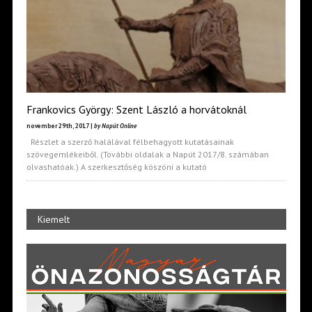
Frankovics György: Szent László a horvátoknál
november 29th, 2017 |
by Napút Online
Részlet a szerző halálával félbehagyott kutatásainak
szövegemlékeiből. (További oldalak a Napút 2017/8. számában
olvashatóak.) A szerkesztőség köszöni a kutató
Kiemelt