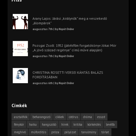
Arany Lajos: Járási „királynők” meg a veszekedő
„álompárok”
augusztus 7th | by
Napút Online
Pozsgai Zsolt: 1952 (játékfilm forgatókönyv Jókai Mór
„A jövő század regénye” című műve alapján)
augusztus 7th | by
Napút Online
CHRISTINA ROSETTI VERSEI KÁNTÁS BALÁZS
FORDÍTÁSÁBAN
augusztus 6th | by
Napút Online
Címkék
asztalfiók
beharangozó
cikkek
cédrus
dráma
esszé
fénykör
haiku
hangszóló
hírek
kritika
körkérdés
levélfa
meghívó
műfordítás
próza
pályázat
tanulmány
tárlat