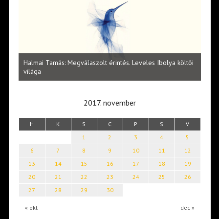
l
Halmai Tamás: Megválaszolt érintés. Leveles Ibolya költői
Laka
világa
2017. november
H
K
S
C
P
S
V
1
2
3
4
5
6
7
8
9
10
11
12
13
14
15
16
17
18
19
20
21
22
23
24
25
26
27
28
29
30
« okt
dec »