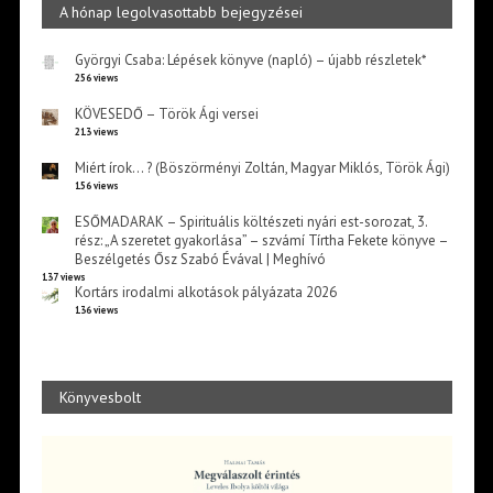
A hónap legolvasottabb bejegyzései
Györgyi Csaba: Lépések könyve (napló) – újabb részletek*
256 views
KÖVESEDŐ – Török Ági versei
213 views
Miért írok… ? (Böszörményi Zoltán, Magyar Miklós, Török Ági)
156 views
ESŐMADARAK – Spirituális költészeti nyári est-sorozat, 3.
rész: „A szeretet gyakorlása” – szvámí Tírtha Fekete könyve –
Beszélgetés Ősz Szabó Évával | Meghívó
137 views
Kortárs irodalmi alkotások pályázata 2026
136 views
Könyvesbolt