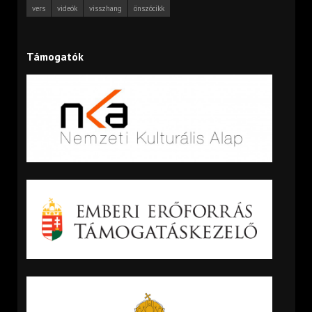
vers
videók
visszhang
önszócikk
Támogatók