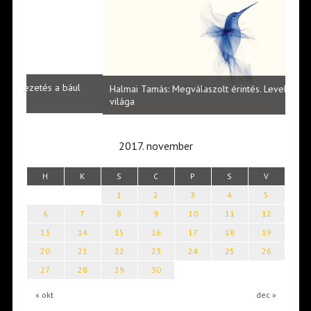
l
Halmai Tamás: Megválaszolt érintés. Leveles Ibolya költői
Laka
világa
2017. november
H
K
S
C
P
S
V
1
2
3
4
5
6
7
8
9
10
11
12
13
14
15
16
17
18
19
20
21
22
23
24
25
26
27
28
29
30
« okt
dec »