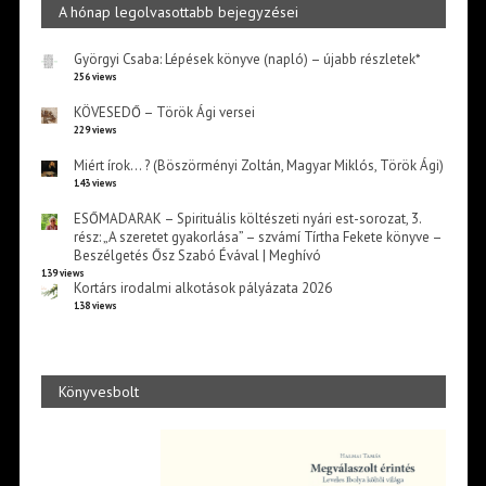
A hónap legolvasottabb bejegyzései
Györgyi Csaba: Lépések könyve (napló) – újabb részletek*
256 views
KÖVESEDŐ – Török Ági versei
229 views
Miért írok… ? (Böszörményi Zoltán, Magyar Miklós, Török Ági)
143 views
ESŐMADARAK – Spirituális költészeti nyári est-sorozat, 3.
rész: „A szeretet gyakorlása” – szvámí Tírtha Fekete könyve –
Beszélgetés Ősz Szabó Évával | Meghívó
139 views
Kortárs irodalmi alkotások pályázata 2026
138 views
Könyvesbolt