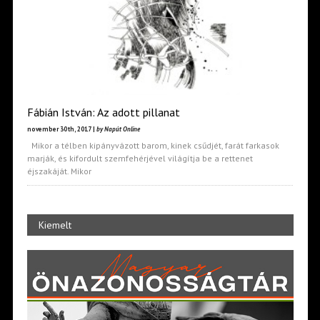
Fábián István: Az adott pillanat
november 30th, 2017 |
by Napút Online
Mikor a télben kipányvázott barom, kinek csűdjét, farát farkasok
marják, és kifordult szemfehérjével világítja be a rettenet
éjszakáját. Mikor
Kiemelt