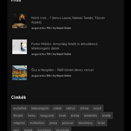
Miért írok… ? (Iancu Laura, Halmai Tamás, Tőzsér
Árpád)
augusztus 9th | by
Napút Online
Fodor Miklós: Árnyvilág felett is áthullámzó,
lélekringató dalok
augusztus 9th | by
Napút Online
Ősz a Hargitán – Pálfi István János versei
augusztus 8th | by
Napút Online
Címkék
asztalfiók
beharangozó
cikkek
cédrus
dráma
esszé
fénykör
haiku
hangszóló
hírek
kritika
körkérdés
levélfa
meghívó
műfordítás
próza
pályázat
tanulmány
tárlat
vers
videók
visszhang
önszócikk