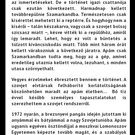
az ismertetéseket. De e történet igazi csattanója
csak ezután következett. Harmadnap kellett
továbbrepülnie Szamarkandba. Természetesen csak
kísérettel mehetett ki a reptérre. És hogyhogy nem a
kísérői – talán készakarva, vagy csak a szovjet bolsoj
szicsasz miatt –, késve vitték ki a repülőhöz, amiről
így lemaradt. Lehet, hogy ez volt a büntetés a
túlzott kíváncsiskodás miatt. Több mint három órát
kellett várakozniuk a következő járatra. Apám csak
Szamarkandban tudta meg, hogy az a gép, amivel
eredetileg utaznia kellett volna, lezuhant, s minden
utasa szörnyethalt.
Vegyes érzelmeket ébresztett bennem e történet. A
szovjet elvtársak felháborító korlátoltságának
köszönhetően maradt az apám életben… Bő tíz
évvel később személyes tapasztalatokat is
szerezhettem a szovjet rendszerről.
1972 nyarán, a brezsnyevi pangás idején jutottam ki
anyámmal és bátyámmal a nagy Szovjetunióba. Apám
ugyanis egyéves ösztöndíjjal a moszkvai Lomonoszov
Egyetemen képezte tovább magát, és a szabályok