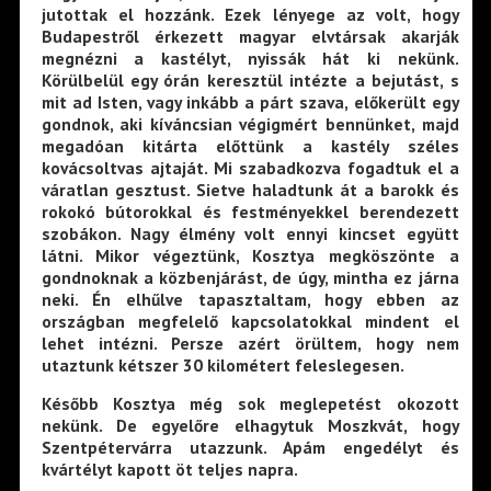
jutottak el hozzánk. Ezek lényege az volt, hogy
Budapestről érkezett magyar elvtársak akarják
megnézni a kastélyt, nyissák hát ki nekünk.
Körülbelül egy órán keresztül intézte a bejutást, s
mit ad Isten, vagy inkább a párt szava, előkerült egy
gondnok, aki kíváncsian végigmért bennünket, majd
megadóan kitárta előttünk a kastély széles
kovácsoltvas ajtaját. Mi szabadkozva fogadtuk el a
váratlan gesztust. Sietve haladtunk át a barokk és
rokokó bútorokkal és festményekkel berendezett
szobákon. Nagy élmény volt ennyi kincset együtt
látni. Mikor végeztünk, Kosztya megköszönte a
gondnoknak a közbenjárást, de úgy, mintha ez járna
neki. Én elhűlve tapasztaltam, hogy ebben az
országban megfelelő kapcsolatokkal mindent el
lehet intézni. Persze azért örültem, hogy nem
utaztunk kétszer 30 kilométert feleslegesen.
Később Kosztya még sok meglepetést okozott
nekünk. De egyelőre elhagytuk Moszkvát, hogy
Szentpétervárra utazzunk. Apám engedélyt és
kvártélyt kapott öt teljes napra.