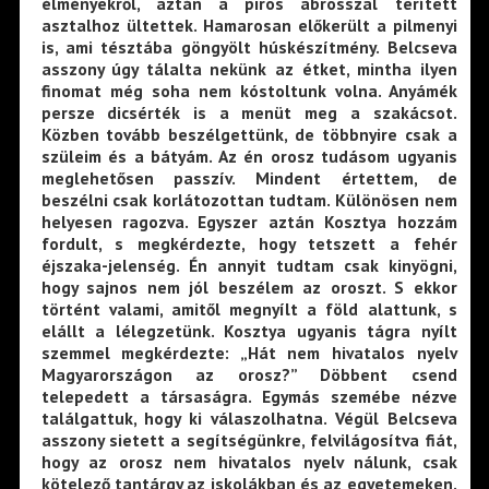
élményekről, aztán a piros abrosszal terített
asztalhoz ültettek. Hamarosan előkerült a pilmenyi
is, ami tésztába göngyölt húskészítmény. Belcseva
asszony úgy tálalta nekünk az étket, mintha ilyen
finomat még soha nem kóstoltunk volna. Anyámék
persze dicsérték is a menüt meg a szakácsot.
Közben tovább beszélgettünk, de többnyire csak a
szüleim és a bátyám. Az én orosz tudásom ugyanis
meglehetősen passzív. Mindent értettem, de
beszélni csak korlátozottan tudtam. Különösen nem
helyesen ragozva. Egyszer aztán Kosztya hozzám
fordult, s megkérdezte, hogy tetszett a fehér
éjszaka-jelenség. Én annyit tudtam csak kinyögni,
hogy sajnos nem jól beszélem az oroszt. S ekkor
történt valami, amitől megnyílt a föld alattunk, s
elállt a lélegzetünk. Kosztya ugyanis tágra nyílt
szemmel megkérdezte: „Hát nem hivatalos nyelv
Magyarországon az orosz?” Döbbent csend
telepedett a társaságra. Egymás szemébe nézve
találgattuk, hogy ki válaszolhatna. Végül Belcseva
asszony sietett a segítségünkre, felvilágosítva fiát,
hogy az orosz nem hivatalos nyelv nálunk, csak
kötelező tantárgy az iskolákban és az egyetemeken.