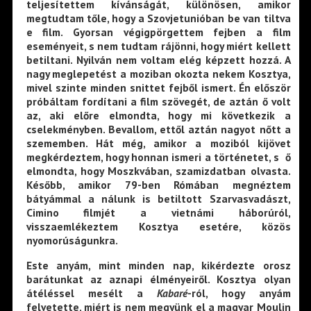
teljesítettem kívánságát, különösen, amikor
megtudtam tőle, hogy a Szovjetunióban be van tiltva
e film. Gyorsan végigpörgettem fejben a film
eseményeit, s nem tudtam rájönni, hogy miért kellett
betiltani. Nyilván nem voltam elég képzett hozzá. A
nagy meglepetést a moziban okozta nekem Kosztya,
mivel szinte minden snittet fejből ismert. Én először
próbáltam fordítani a film szövegét, de aztán ő volt
az, aki előre elmondta, hogy mi következik a
cselekményben. Bevallom, ettől aztán nagyot nőtt a
szememben. Hát még, amikor a moziból kijövet
megkérdeztem, hogy honnan ismeri a történetet, s ő
elmondta, hogy Moszkvában, szamizdatban olvasta.
Később, amikor 79-ben Rómában megnéztem
bátyámmal a nálunk is betiltott Szarvasvadászt,
Cimino filmjét a vietnámi háborúról,
visszaemlékeztem Kosztya esetére, közös
nyomorúságunkra.
Este anyám, mint minden nap, kikérdezte orosz
barátunkat az aznapi élményeiről. Kosztya olyan
átéléssel mesélt a
Kabaré
-ról, hogy anyám
felvetette, miért is nem megyünk el a magyar Moulin