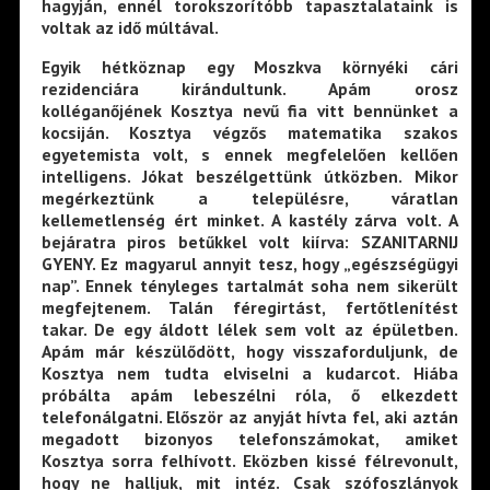
hagyján, ennél torokszorítóbb tapasztalataink is
voltak az idő múltával.
Egyik hétköznap egy Moszkva környéki cári
rezidenciára kirándultunk. Apám orosz
kolléganőjének Kosztya nevű fia vitt bennünket a
kocsiján. Kosztya végzős matematika szakos
egyetemista volt, s ennek megfelelően kellően
intelligens. Jókat beszélgettünk útközben. Mikor
megérkeztünk a településre, váratlan
kellemetlenség ért minket. A kastély zárva volt. A
bejáratra piros betűkkel volt kiírva: SZANITARNIJ
GYENY. Ez magyarul annyit tesz, hogy „egészségügyi
nap”. Ennek tényleges tartalmát soha nem sikerült
megfejtenem. Talán féregirtást, fertőtlenítést
takar. De egy áldott lélek sem volt az épületben.
Apám már készülődött, hogy visszaforduljunk, de
Kosztya nem tudta elviselni a kudarcot. Hiába
próbálta apám lebeszélni róla, ő elkezdett
telefonálgatni. Először az anyját hívta fel, aki aztán
megadott bizonyos telefonszámokat, amiket
Kosztya sorra felhívott. Eközben kissé félrevonult,
hogy ne halljuk, mit intéz. Csak szófoszlányok