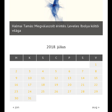
Vité
ltői
irod
Lakatos Fleisz Katalin: Vasárnap délután Sárszegen
erej
2018. július
H
K
S
C
P
S
V
1
2
3
4
5
6
7
8
9
10
11
12
13
14
15
16
17
18
19
20
21
22
23
24
25
26
27
28
29
30
31
« jún
aug »