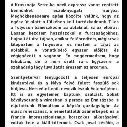
A Krasznaja Sztrelka nevű expressz vonat repített
bennünket észak-nyugati irányba.
Meghökkenésemre apám közölte velünk, hogy az
egész út alatt a fülkében kell tartózkodnunk. Tilos
a folyosón bámészkodni az ablaknál. Ez az előírás.
Lassan kezdtem hozzászokni a furcsaságokhoz.
Hajnali öt óra tájban, amikor felébredtem, mégiscsak
kilopóztam a folyosóra, és néztem a tájat az
ablakból. A vonatkísérő egyszer előjött, és
végignézett a vagonon. Én megdermedtem, hogy
lebuktam, de ő nem szólt rám. Egyszerre a
szabadság lágy fuvallatát éreztem az arcomon.
Szentpétervár lenyűgözött a teljesen európai
kinézetével és a Néva folyó felett feszülő sok
hídjával. Nem véletlenül nevezik észak Velencéjének.
Itt is az egyetemen kaptunk szállást. Sokat
kóvályogtunk a városban, s persze az Ermitázsba is
eljutottunk. Elámultam a képtár gazdagságán. Az
olasz reneszánsz, a németalföldi zsánerképek és a
francia impresszionizmus korszakos alkotásaival
voltak tele a kiállítótermek. Csak jóval később, a