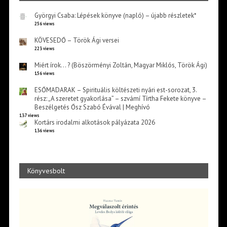
Györgyi Csaba: Lépések könyve (napló) – újabb részletek*
256 views
KÖVESEDŐ – Török Ági versei
223 views
Miért írok… ? (Böszörményi Zoltán, Magyar Miklós, Török Ági)
156 views
ESŐMADARAK – Spirituális költészeti nyári est-sorozat, 3.
rész: „A szeretet gyakorlása” – szvámí Tírtha Fekete könyve –
Beszélgetés Ősz Szabó Évával | Meghívó
137 views
Kortárs irodalmi alkotások pályázata 2026
136 views
Könyvesbolt