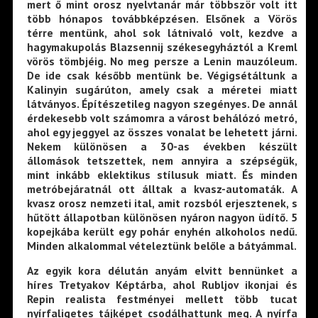
mert ő mint orosz nyelvtanár már többször volt itt
több hónapos továbbképzésen. Elsőnek a Vörös
térre mentünk, ahol sok látnivaló volt, kezdve a
hagymakupolás Blazsennij székesegyháztól a Kreml
vörös tömbjéig. No meg persze a Lenin mauzóleum.
De ide csak később mentünk be. Végigsétáltunk a
Kalinyin sugárúton, amely csak a méretei miatt
látványos. Építészetileg nagyon szegényes. De annál
érdekesebb volt számomra a várost behálózó metró,
ahol egy jeggyel az összes vonalat be lehetett járni.
Nekem különösen a 30-as években készült
állomások tetszettek, nem annyira a szépségük,
mint inkább eklektikus stílusuk miatt. És minden
metróbejáratnál ott álltak a kvasz-automaták. A
kvasz orosz nemzeti ital, amit rozsból erjesztenek, s
hűtött állapotban különösen nyáron nagyon üdítő. 5
kopejkába került egy pohár enyhén alkoholos nedű.
Minden alkalommal vételeztünk belőle a bátyámmal.
Az egyik kora délután anyám elvitt bennünket a
híres Tretyakov Képtárba, ahol Rubljov ikonjai és
Repin realista festményei mellett több tucat
nyírfaligetes tájképet csodálhattunk meg. A nyírfa