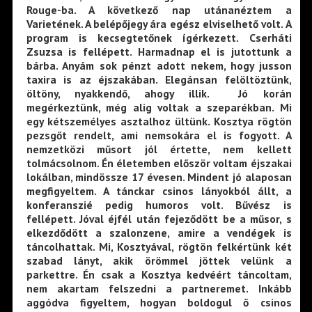
Rouge-ba. A következő nap utánanéztem a
Varietének. A belépőjegy ára egész elviselhető volt. A
program is kecsegtetőnek ígérkezett. Cserháti
Zsuzsa is fellépett. Harmadnap el is jutottunk a
bárba. Anyám sok pénzt adott nekem, hogy jusson
taxira is az éjszakában. Elegánsan felöltöztünk,
öltöny, nyakkendő, ahogy illik. Jó korán
megérkeztünk, még alig voltak a szeparékban. Mi
egy kétszemélyes asztalhoz ültünk. Kosztya rögtön
pezsgőt rendelt, ami nemsokára el is fogyott. A
nemzetközi műsort jól értette, nem kellett
tolmácsolnom. Én életemben először voltam éjszakai
lokálban, mindössze 17 évesen. Mindent jó alaposan
megfigyeltem. A tánckar csinos lányokból állt, a
konferanszié pedig humoros volt. Bűvész is
fellépett. Jóval éjfél után fejeződött be a műsor, s
elkezdődött a szalonzene, amire a vendégek is
táncolhattak. Mi, Kosztyával, rögtön felkértünk két
szabad lányt, akik örömmel jöttek velünk a
parkettre. Én csak a Kosztya kedvéért táncoltam,
nem akartam felszedni a partneremet. Inkább
aggódva figyeltem, hogyan boldogul ő csinos