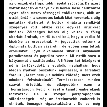
az oroszok életfája, több népdal szól róla. De azért
voltak negatív élményeink is bőven. Késő délutántól
egyre több merev részeggel találkoztunk, akik az
utcák járdáin, a szemetes kukák közt hevertek, s alig
mutattak életjelet. A boltok kínálata rendkívül
szegényes volt, olykor csak egy-két árucikket
kínáltak. Zöldséges boltok alig voltak, s főleg
uborkát árultak, amiről tudni kell, hogy a vodka fő
kísérője az oroszoknál. Mi jogosultak voltunk a
diplomata boltban vásárolni, de ebben sem leltük
örömünket. Egyik alkalommal sikerült anyámnak
paradicsomot és paprikát vennie. Mi vittük haza a
bátyámmal a szállásunkra. A liftben két középkorú
nő is tartózkodott, s egyikük, meghallván, hogy
idegen nyelven beszélünk egymással, a társához
fordult: „Azért nem jut nekünk zöldség, mert ezek
mindent felvásárolnak”. Természetesen minden
szavát értettük, és elképedtünk ezen a
bornírtságon. Pedig kinézetre tanult embereknek
látszottak. De a szovjet pártpropaganda
sületlenségeit még az értelmesebb emberek is
elhitték, önmaguk vigasztalására . De ez még