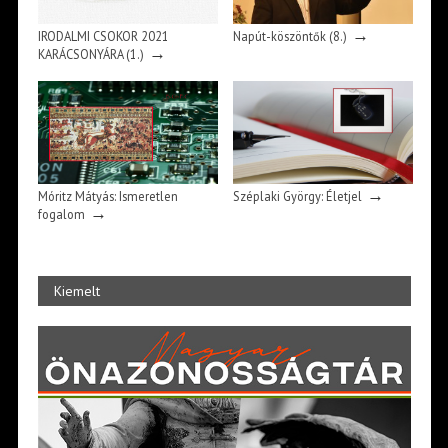
→
IRODALMI CSOKOR 2021
Napút-köszöntők (8.)
→
KARÁCSONYÁRA (1.)
→
Móritz Mátyás: Ismeretlen
Széplaki György: Életjel
→
fogalom
Kiemelt