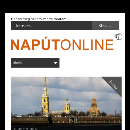
Mondd meg nékem, merre találom…
Próza
július 21st, 2018 |