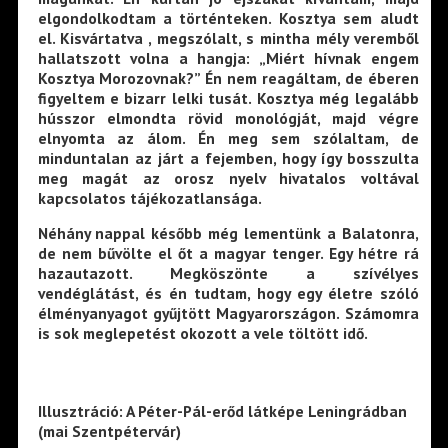
elgondolkodtam a történteken. Kosztya sem aludt
el. Kisvártatva , megszólalt, s mintha mély veremből
hallatszott volna a hangja: „Miért hívnak engem
Kosztya Morozovnak?” Én nem reagáltam, de éberen
figyeltem e bizarr lelki tusát. Kosztya még legalább
hússzor elmondta rövid monológját, majd végre
elnyomta az álom. Én meg sem szólaltam, de
minduntalan az járt a fejemben, hogy így bosszulta
meg magát az orosz nyelv hivatalos voltával
kapcsolatos tájékozatlansága.
Néhány nappal később még lementünk a Balatonra,
de nem bűvölte el őt a magyar tenger. Egy hétre rá
hazautazott. Megköszönte a szívélyes
vendéglátást, és én tudtam, hogy egy életre szóló
élményanyagot gyűjtött Magyarországon. Számomra
is sok meglepetést okozott a vele töltött idő.
Illusztráció: A Péter-Pál-erőd látképe Leningrádban
(mai Szentpétervár)