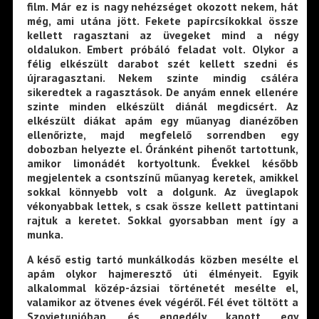
film. Már ez is nagy nehézséget okozott nekem, hát
még, ami utána jött. Fekete papírcsíkokkal össze
kellett ragasztani az üvegeket mind a négy
oldalukon. Embert próbáló feladat volt. Olykor a
félig elkészült darabot szét kellett szedni és
újraragasztani. Nekem szinte mindig csáléra
sikeredtek a ragasztások. De anyám ennek ellenére
szinte minden elkészült diánál megdicsért. Az
elkészült diákat apám egy műanyag dianézőben
ellenőrizte, majd megfelelő sorrendben egy
dobozban helyezte el. Óránként pihenőt tartottunk,
amikor limonádét kortyoltunk. Évekkel később
megjelentek a csontszínű műanyag keretek, amikkel
sokkal könnyebb volt a dolgunk. Az üveglapok
vékonyabbak lettek, s csak össze kellett pattintani
rajtuk a keretet. Sokkal gyorsabban ment így a
munka.
A késő estig tartó munkálkodás közben mesélte el
apám olykor hajmeresztő úti élményeit. Egyik
alkalommal közép-ázsiai történetét mesélte el,
valamikor az ötvenes évek végéről. Fél évet töltött a
Szovjetunióban, és engedély kapott egy