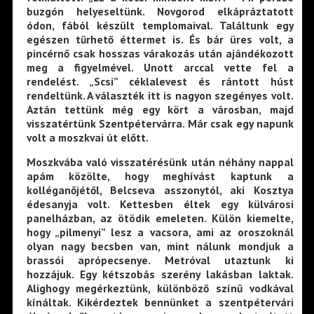
buzgón helyeseltünk. Novgorod elkápráztatott
ódon, fából készült templomaival. Találtunk egy
egészen tűrhető éttermet is. És bár üres volt, a
pincérnő csak hosszas várakozás után ajándékozott
meg a figyelmével. Unott arccal vette fel a
rendelést. „Scsi” céklalevest és rántott húst
rendeltünk. A választék itt is nagyon szegényes volt.
Aztán tettünk még egy kört a városban, majd
visszatértünk Szentpétervárra. Már csak egy napunk
volt a moszkvai út előtt.
Moszkvába való visszatérésünk után néhány nappal
apám közölte, hogy meghívást kaptunk a
kolléganőjétől, Belcseva asszonytól, aki Kosztya
édesanyja volt. Kettesben éltek egy külvárosi
panelházban, az ötödik emeleten. Külön kiemelte,
hogy „pilmenyi” lesz a vacsora, ami az oroszoknál
olyan nagy becsben van, mint nálunk mondjuk a
brassói aprópecsenye. Metróval utaztunk ki
hozzájuk. Egy kétszobás szerény lakásban laktak.
Alighogy megérkeztünk, különböző színű vodkával
kínáltak. Kikérdeztek bennünket a szentpétervári