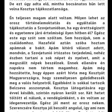
De ezt úgy adta elő, mintha bocsánatos bűn lett
volna Kosztya tájékozatlansága.
Én teljesen magam alatt voltam. Milyen lehet az
orosz történelemoktatás és egyáltalán a
tájékoztatás a Szovjetunióban, ha egy érettségizett
és egyetemre járó értelmiségi ilyen hitben él? Egész
este egy szót sem szóltam. Sem hozzájuk, sem a
családomhoz. Hazafelé aztán szóba hoztam
apámnak e bakit. Apám kitérő választ adott,
mondván, a Szovjetunió irtózatos terjedelmű, nehéz
észben tartani a sok népet és nyelvet, amit a
megszállt népek beszélnek. Ennek ellenére én
napokra nem tértem magamhoz. Apám még
hozzátette, hogy éppen azért hívta meg Kosztyát
Magyarországra, hogy személyesen győződhessék
meg a valós helyzetről. Egyébként is sokkal tartozik
Belcseva asszonynak. Kosztya látogatására egy
évvel később, szintén nyáron került sor. Két hetet
töltött el nálunk, a vendégünkként, s én voltam az
idegenvezetője. Egész jól ment az orosz nekem.
Szerencsére Kosztya jól beszélt angolul, így ami nem