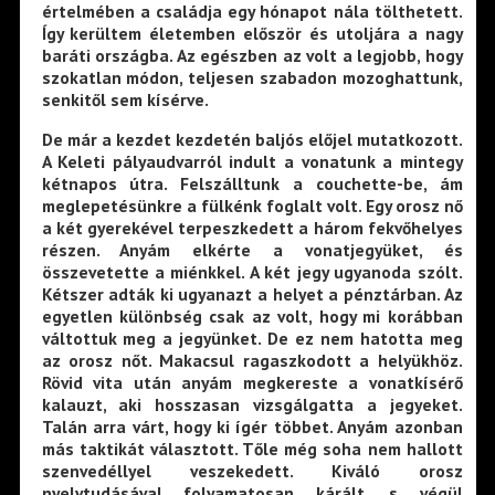
értelmében a családja egy hónapot nála tölthetett.
Így kerültem életemben először és utoljára a nagy
baráti országba. Az egészben az volt a legjobb, hogy
szokatlan módon, teljesen szabadon mozoghattunk,
senkitől sem kísérve.
De már a kezdet kezdetén baljós előjel mutatkozott.
A Keleti pályaudvarról indult a vonatunk a mintegy
kétnapos útra. Felszálltunk a couchette-be, ám
meglepetésünkre a fülkénk foglalt volt. Egy orosz nő
a két gyerekével terpeszkedett a három fekvőhelyes
részen. Anyám elkérte a vonatjegyüket, és
összevetette a miénkkel. A két jegy ugyanoda szólt.
Kétszer adták ki ugyanazt a helyet a pénztárban. Az
egyetlen különbség csak az volt, hogy mi korábban
váltottuk meg a jegyünket. De ez nem hatotta meg
az orosz nőt. Makacsul ragaszkodott a helyükhöz.
Rövid vita után anyám megkereste a vonatkísérő
kalauzt, aki hosszasan vizsgálgatta a jegyeket.
Talán arra várt, hogy ki ígér többet. Anyám azonban
más taktikát választott. Tőle még soha nem hallott
szenvedéllyel veszekedett. Kiváló orosz
nyelvtudásával folyamatosan kárált, s végül