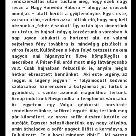
rendszerváltás után tudtam meg, hogy ezek nagy
része a Nagy Honvédő Háború – ahogy az oroszok
mondják – alatt került a gyűjteménybe. Egyik este,
vacsora után, szüleim azzal álltak elő, hogy meg kell
néznünk a „fehér éjszakát”. Így aztán újra kimentünk
az utcára, és hajnali négyig korzóztunk a városban. A
nap ugyan lebukott a horizont alá, de valami
sejtelmes fény továbbra is mindvégig pislákolt a
város felett. Különösen a Néva folyó tetszett nekem
nagyon, ami higanyszínt öltve hömpölygött a
medrében. A Péter-Pál erőd most még látványosabb
volt. Csak hajnalban feküdtünk le, anyám mégis
hétkor ébresztett bennünket. „Aki este legény, az
reggel is legény legyen!” – folyamodott kedvenc
szólásához. Szerencsére a bátyámmal jól tűrtük a
gyűrődést, s szinte azonnal magunkhoz tértünk.
Aznap indultunk Novgorodba, a templomok városába.
Az egyetem egy Volga gépkocsit bocsátott
rendelkezésünkre, sofőrrel együtt. Alig tettünk meg
pár kilométert, az orosz sofőr dicsérni kezdte az
autóját. Egyszer belezökkentünk egy nagy kátyúba,
amin áthaladva a sofőr nagyot ütött a kormányra, s
felkiáltott: „Ez a kocsi mindent kibír!” Mi persze