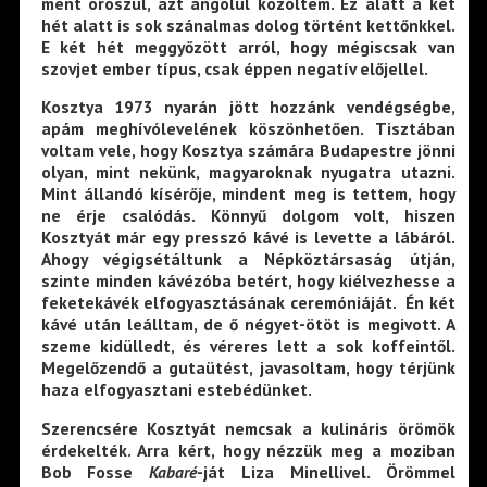
ment oroszul, azt angolul közöltem. Ez alatt a két
hét alatt is sok szánalmas dolog történt kettőnkkel.
E két hét meggyőzött arról, hogy mégiscsak van
szovjet ember típus, csak éppen negatív előjellel.
Kosztya 1973 nyarán jött hozzánk vendégségbe,
apám meghívólevelének köszönhetően. Tisztában
voltam vele, hogy Kosztya számára Budapestre jönni
olyan, mint nekünk, magyaroknak nyugatra utazni.
Mint állandó kísérője, mindent meg is tettem, hogy
ne érje csalódás. Könnyű dolgom volt, hiszen
Kosztyát már egy presszó kávé is levette a lábáról.
Ahogy végigsétáltunk a Népköztársaság útján,
szinte minden kávézóba betért, hogy kiélvezhesse a
feketekávék elfogyasztásának ceremóniáját. Én két
kávé után leálltam, de ő négyet-ötöt is megivott. A
szeme kidülledt, és véreres lett a sok koffeintől.
Megelőzendő a gutaütést, javasoltam, hogy térjünk
haza elfogyasztani estebédünket.
Szerencsére Kosztyát nemcsak a kulináris örömök
érdekelték. Arra kért, hogy nézzük meg a moziban
Bob Fosse
Kabaré
-ját Liza Minellivel. Örömmel