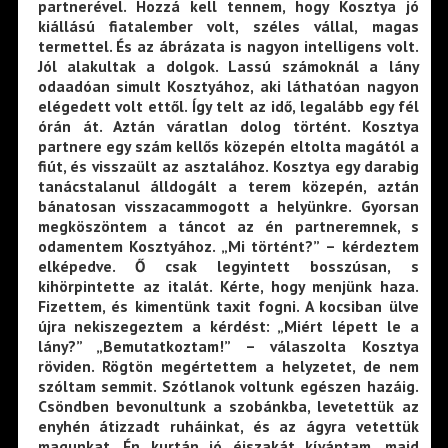
partnerével. Hozzá kell tennem, hogy Kosztya jó
kiállású fiatalember volt, széles vállal, magas
termettel. És az ábrázata is nagyon intelligens volt.
Jól alakultak a dolgok. Lassú számoknál a lány
odaadóan simult Kosztyához, aki láthatóan nagyon
elégedett volt ettől. Így telt az idő, legalább egy fél
órán át. Aztán váratlan dolog történt. Kosztya
partnere egy szám kellős közepén eltolta magától a
fiút, és visszaült az asztalához. Kosztya egy darabig
tanácstalanul álldogált a terem közepén, aztán
bánatosan visszacammogott a helyünkre. Gyorsan
megköszöntem a táncot az én partneremnek, s
odamentem Kosztyához. „Mi történt?” – kérdeztem
elképedve. Ő csak legyintett bosszúsan, s
kihörpintette az italát. Kérte, hogy menjünk haza.
Fizettem, és kimentünk taxit fogni. A kocsiban ülve
újra nekiszegeztem a kérdést: „Miért lépett le a
lány?” „Bemutatkoztam!” – válaszolta Kosztya
röviden. Rögtön megértettem a helyzetet, de nem
szóltam semmit. Szótlanok voltunk egészen hazáig.
Csöndben bevonultunk a szobánkba, levetettük az
enyhén átizzadt ruháinkat, és az ágyra vetettük
magunkat. Én kurtán jó éjszakát kívántam, majd