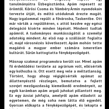
tanulmányútra Üzbegisztánba. Apám repesett az
örömtől. Kőrösi Csoma és Vámbéry Ármin nyomdokain
tervezte útját, és méltó utóduknak érezte magát.
Nagy izgalommal repült a fővárosba, Taskentbe. Ott
már várták a repülőtéren, s attól kezdve egy egész
delegáció kísérte minden lépését. Mindent tudtak
apámról. A tudományos munkásságától a személyi
adatokig mindent. Az első nap a szállását foglalta
el, majd városnézés következett. Apám mohón tette
magáévá a magyar ember számára ismeretlen
kultúrát. Sűrűn kattogtatta fényképezőgépét.
Másnap szakmai programokra került sor. Mivel apám
fő érdeklődési területe az agrárium volt, elkísérték
egy kolhozba is. Ott esett meg vele a méltatlanság.
Történt, hogy ahogy végigkísérték apámat az
állattenyésztő részlegen, bemutatva a fejlett
szovjet mezőgazdaság kiemelkedő eredményeit, az
egyik karámban apám argali juhokat pillantott meg.
Ez egy ázsiai juhfajta, amelyről apám előadott az
egyetemen, de még soha nem látta élő egyedét.
Gyorsan előkapta a fényképezőgépét, és lekapta e