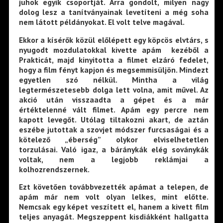
juhok egyik csoportját. Arra gondolt, milyen nagy
dolog lesz a tanítványainak levetíteni a még soha
nem látott példányokat. El volt telve magával.
Ekkor a kísérők közül előlépett egy köpcös elvtárs, s
nyugodt mozdulatokkal kivette apám kezéből a
Prakticát, majd kinyitotta a filmet elzáró fedelet,
hogy a film fényt kapjon és megsemmisüljön. Mindezt
egyetlen szó nélkül. Mintha a világ
legtermészetesebb dolga lett volna, amit művel. Az
akció után visszaadta a gépet és a már
értéktelenné vált filmet. Apám egy percre nem
kapott levegőt. Utólag tiltakozni akart, de aztán
eszébe jutottak a szovjet módszer furcsaságai és a
kötelező „éberség” olykor elviselhetetlen
torzulásai. Való igaz, a báránykák elég soványkák
voltak, nem a legjobb reklámjai a
kolhozrendszernek.
Ezt követően továbbvezették apámat a telepen, de
apám már nem volt olyan lelkes, mint előtte.
Nemcsak egy képet veszített el, hanem a kivett film
teljes anyagát. Megszeppent kisdiákként hallgatta