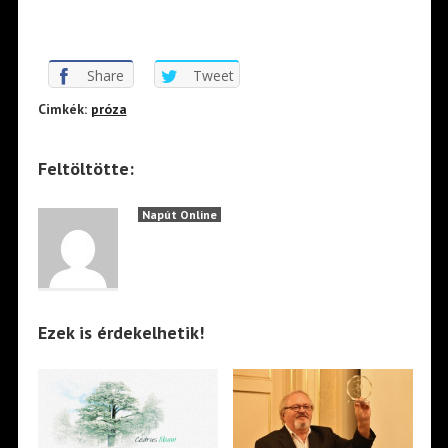
Share
Tweet
Cimkék:
próza
Feltöltötte:
Napút Online
Ezek is érdekelhetik!