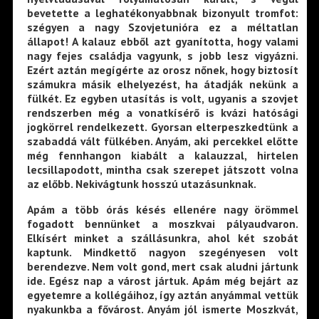
bevetette a leghatékonyabbnak bizonyult tromfot:
szégyen a nagy Szovjetunióra ez a méltatlan
állapot! A kalauz ebből azt gyanította, hogy valami
nagy fejes családja vagyunk, s jobb lesz vigyázni.
Ezért aztán megígérte az orosz nőnek, hogy biztosít
számukra másik elhelyezést, ha átadják nekünk a
fülkét. Ez egyben utasítás is volt, ugyanis a szovjet
rendszerben még a vonatkísérő is kvázi hatósági
jogkörrel rendelkezett. Gyorsan elterpeszkedtünk a
szabaddá vált fülkében. Anyám, aki percekkel előtte
még fennhangon kiabált a kalauzzal, hirtelen
lecsillapodott, mintha csak szerepet játszott volna
az előbb. Nekivágtunk hosszú utazásunknak.
Apám a több órás késés ellenére nagy örömmel
fogadott bennünket a moszkvai pályaudvaron.
Elkísért minket a szállásunkra, ahol két szobát
kaptunk. Mindkettő nagyon szegényesen volt
berendezve. Nem volt gond, mert csak aludni jártunk
ide. Egész nap a várost jártuk. Apám még bejárt az
egyetemre a kollégáihoz, így aztán anyámmal vettük
nyakunkba a fővárost. Anyám jól ismerte Moszkvát,