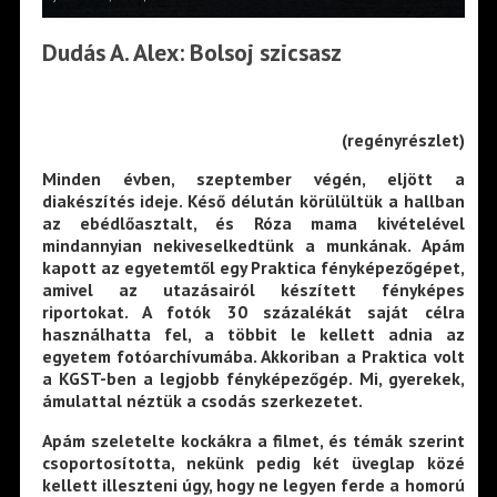
Dudás A. Alex: Bolsoj szicsasz
(regényrészlet)
Minden évben, szeptember végén, eljött a
diakészítés ideje. Késő délután körülültük a hallban
az ebédlőasztalt, és Róza mama kivételével
mindannyian nekiveselkedtünk a munkának. Apám
kapott az egyetemtől egy Praktica fényképezőgépet,
amivel az utazásairól készített fényképes
riportokat. A fotók 30 százalékát saját célra
használhatta fel, a többit le kellett adnia az
egyetem fotóarchívumába. Akkoriban a Praktica volt
a KGST-ben a legjobb fényképezőgép. Mi, gyerekek,
ámulattal néztük a csodás szerkezetet.
Apám szeletelte kockákra a filmet, és témák szerint
csoportosította, nekünk pedig két üveglap közé
kellett illeszteni úgy, hogy ne legyen ferde a homorú