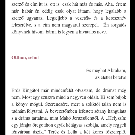
szerző és cím itt is, ott is, csak hát más és más. Aha, értem
már, habár én eddig csak olyat láttam, hogy legalább a
szerző ugyanaz. Legfeljebb a vezeték- és a keresztnév
felcserélve, s a cím nem magyarul szerepel. Én forgatós
könyvnek hívom, bármi is legyen a hivatalos neve.
*
Otthon, sehol
És meghal Ábrahám,
az élettel betelve
Erős Kingától már mindenfélét olvastam, de drámát még
nem. Most egy szuszra mind a negyven oldalt. Ki sem bújok
a könyv mögül. Szerencsére, mert a sokktól talán nem is
tudnám folytatni. A bevezetőmben lefestett sétány hangulata
s a dráma tartalma, mint Makó Jeruzsálemtől. A „Helyszín:
egy jófajta öregotthon egyik kétágyas szobája, amely reggeli
fényárban úszik.” Teréz és Leila a két koros főszereplő.