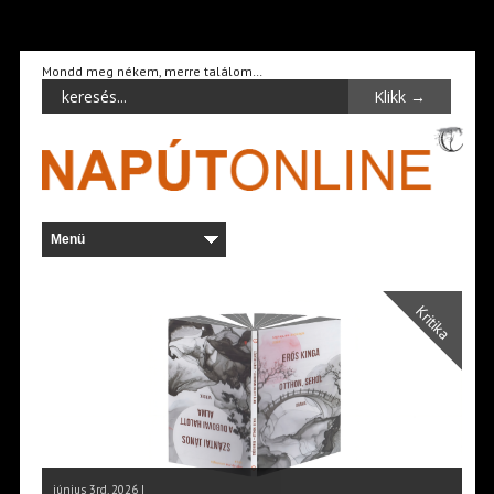
Mondd meg nékem, merre találom…
Kritika
június 3rd, 2026 |