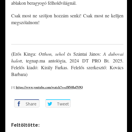
ablakon beragyogó félholdvilágnál.
Csak most ne szóljon hozzám senki! Csak most ne kelljen
megszólalnom!
*
(Erős Kinga:
Otthon, sehol
és Szántai János:
A dubovai
halott
, tegnap.ma antológia, 2024 DT PRO Bt. 2025.
Felelős kiadó: Király Farkas. Felelős szerkesztő: Kovács
Barbara)
https://www.youtube.com/watch?v=cf8N0IgfN9Q
[1]
Share
Tweet
Feltöltötte: