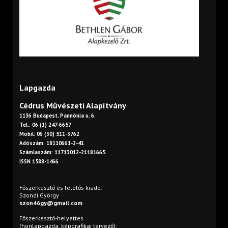
Lapgazda
Cédrus Művészeti Alapítvány
1136 Budapest, Pannónia u. 6.
Tel.: 06 (1) 247-6657
Mobil: 06 (30) 511-3762
Adószám: 18110661-2-41
Számlaszám: 11713012-21181665
ISSN 1588-1466
Főszerkesztő és felelős kiadó:
Szondi György
szon46gy@gmail.com
Főszerkesztő-helyettes
(honlapgazda, képgrafikai tervező):