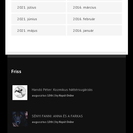
2021. július
2016. március
2021. június
2016. február
2021. május
2016. január
Friss
Handó Péter: Kozmikus háttérsugárzás
augusztus 10th | by
Napút Online
SÉNYI FANNI: ANNA ÉS A FARKAS
augusztus 10th | by
Napút Online