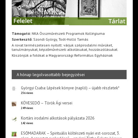
Támogató:
NKA Összművészeti Programok Kollégiuma
Szerkesztő:
Szondi György, Toót-Holló Tamás
A rovat természetesen nyitott: várjuk szépirodalmi művüket,
tanulmányukat, képzőművészeti alkotásukat, hozzászólásukat.
Köszönjük a fotókat a Magyarországi Református Egyháznak
A hónap legolvasottabb bejegyzései
Györgyi Csaba: Lépések könyve (napló) – újabb részletek*
256 views
KÖVESEDŐ – Török Ági versei
249 views
Kortárs irodalmi alkotások pályázata 2026
142 views
ESŐMADARAK – Spirituális költészeti nyári est-sorozat, 3.