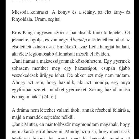
Micsoda kontraszt! A könyv és a sétány, az élet árny- és
fényoldala. Uram, segíts!
Erős Kinga ügyesen szövi a banálisnak tűnő történetet. Öt
jelenetre tagolja, és van négy
Álomkép
a történetben, ahol az
elsötétített színen csak Emlékező, azaz Leila hangját hallani,
aki élete legfontosabb állomásait meséli el röviden.
„Jani fiamat a makacsságomnak köszönhetem. Egy gyermek
sohasem menthet meg egy házasságot, csupán újabb
veszekedések ürügye lehet. De akkor ezt még nem tudtam.
Ahogy azt sem, hogy hazudik, aki azt mondja, egy anya
egyformán szereti mindkét gyermekét. Sokáig hazudtam én
is magamnak.” (24. o.)
A dráma nem létezhet valami titok, annak részbeni feltárása,
majd a maradék sejtetése nélkül.
„Jani: Mutter, én már többször megmondtam magának, hogy
nem akarok erről beszélni. Mindig azon sír, hogy miért csak
telefonon hívom, hát ezért, mert ha bejövök, mindig itt