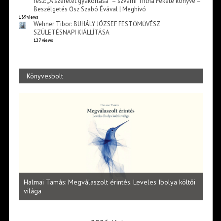
rész: „A szeretet gyakorlása” – szvámí Tírtha Fekete könyve –
Beszélgetés Ősz Szabó Évával | Meghívó
139 views
Wehner Tibor: BUHÁLY JÓZSEF FESTŐMŰVÉSZ
SZÜLETÉSNAPI KIÁLLÍTÁSA
127 views
Könyvesbolt
l
Halmai Tamás: Megválaszolt érintés. Leveles Ibolya költői
Laka
világa