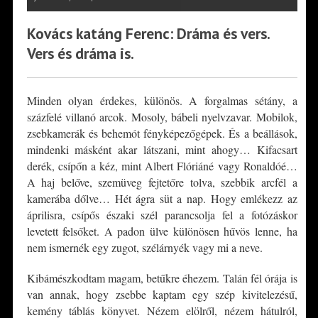
Kovács katáng Ferenc: Dráma és vers.
Vers és dráma is.
Minden olyan érdekes, különös. A forgalmas sétány, a
százfelé villanó arcok. Mosoly, bábeli nyelvzavar. Mobilok,
zsebkamerák és behemót fényképezőgépek. És a beállások,
mindenki másként akar látszani, mint ahogy… Kifacsart
derék, csípőn a kéz, mint Albert Flóriáné vagy Ronaldóé…
A haj belőve, szemüveg fejtetőre tolva, szebbik arcfél a
kamerába dőlve… Hét ágra süt a nap. Hogy emlékezz az
áprilisra, csípős északi szél parancsolja fel a fotózáskor
levetett felsőket. A padon ülve különösen hűvös lenne, ha
nem ismernék egy zugot, szélárnyék vagy mi a neve.
Kibámészkodtam magam, betűkre éhezem. Talán fél órája is
van annak, hogy zsebbe kaptam egy szép kivitelezésű,
kemény táblás könyvet. Nézem elölről, nézem hátulról,