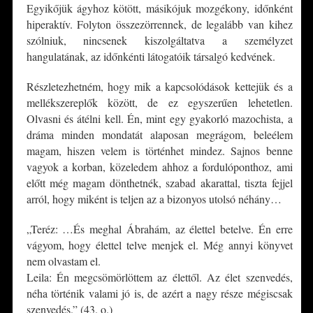
Egyikőjük ágyhoz kötött, másikójuk mozgékony, időnként
hiperaktív. Folyton összezörrennek, de legalább van kihez
szólniuk, nincsenek kiszolgáltatva a személyzet
hangulatának, az időnkénti látogatóik társalgó kedvének.
Részletezhetném, hogy mik a kapcsolódások kettejük és a
mellékszereplők között, de ez egyszerűen lehetetlen.
Olvasni és átélni kell. Én, mint egy gyakorló mazochista, a
dráma minden mondatát alaposan megrágom, beleélem
magam, hiszen velem is történhet mindez. Sajnos benne
vagyok a korban, közeledem ahhoz a fordulóponthoz, ami
előtt még magam dönthetnék, szabad akarattal, tiszta fejjel
arról, hogy miként is teljen az a bizonyos utolsó néhány…
„Teréz: …És meghal Ábrahám, az élettel betelve. Én erre
vágyom, hogy élettel telve menjek el. Még annyi könyvet
nem olvastam el.
Leila: Én megcsömörlöttem az élettől. Az élet szenvedés,
néha történik valami jó is, de azért a nagy része mégiscsak
szenvedés.” (43. o.)