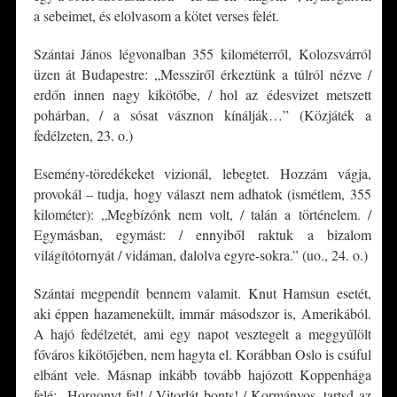
a sebeimet, és elolvasom a kötet verses felét.
Szántai János légvonalban 355 kilométerről, Kolozsvárról
üzen át Budapestre: „Messziről érkeztünk a túlról nézve /
erdőn innen nagy kikötőbe, / hol az édesvizet metszett
pohárban, / a sósat vásznon kínálják…” (Közjáték a
fedélzeten, 23. o.)
Esemény-töredékeket vizionál, lebegtet. Hozzám vágja,
provokál – tudja, hogy választ nem adhatok (ismétlem, 355
kilométer): „Megbízónk nem volt, / talán a történelem. /
Egymásban, egymást: / ennyiből raktuk a bizalom
világítótornyát / vidáman, dalolva egyre-sokra.” (uo., 24. o.)
Szántai megpendít bennem valamit. Knut Hamsun esetét,
aki éppen hazamenekült, immár másodszor is, Amerikából.
A hajó fedélzetét, ami egy napot vesztegelt a meggyűlölt
főváros kikötőjében, nem hagyta el. Korábban Oslo is csúful
elbánt vele. Másnap inkább tovább hajózott Koppenhága
felé: „Horgonyt fel! / Vitorlát bonts! / Kormányos, tartsd az