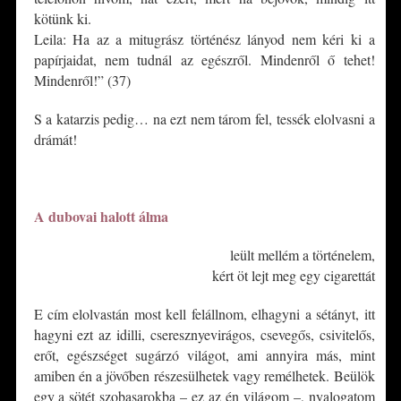
kötünk ki.
Leila: Ha az a mitugrász történész lányod nem kéri ki a
papírjaidat, nem tudnál az egészről. Mindenről ő tehet!
Mindenről!” (37)
S a katarzis pedig… na ezt nem tárom fel, tessék elolvasni a
drámát!
*
A dubovai halott álma
leült mellém a történelem,
kért öt lejt meg egy cigarettát
E cím elolvastán most kell felállnom, elhagyni a sétányt, itt
hagyni ezt az idilli, cseresznyevirágos, csevegős, csivitelős,
erőt, egészséget sugárzó világot, ami annyira más, mint
amiben én a jövőben részesülhetek vagy remélhetek. Beülök
egy a sötét szobasarokba – ez az én világom –, nyalogatom