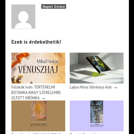
Napút Online
Ezek is érdekelhetik!
→
Földeák Iván: TÖRTÉNELMI
Lajtos Nóra: Időrésnyi élet
BOTANIKA AVAGY SZERELEMBE
→
OLTOTT KRÓNIKA