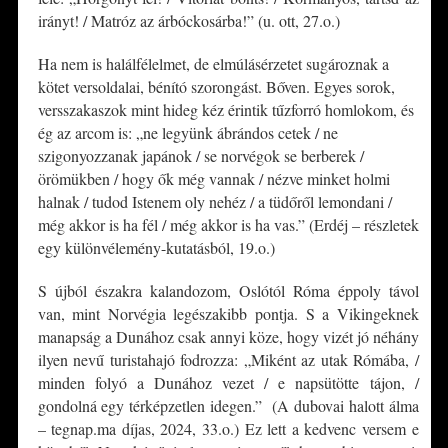
irányt! / Matróz az árbóckosárba!” (u. ott, 27.o.)
Ha nem is halálfélelmet, de elmúlásérzetet sugároznak a
kötet versoldalai, bénító szorongást. Bőven. Egyes sorok,
versszakaszok mint hideg kéz érintik tűzforró homlokom, és
ég az arcom is: „ne legyünk ábrándos cetek / ne
szigonyozzanak japánok / se norvégok se berberek /
örömükben / hogy ők még vannak / nézve minket holmi
halnak / tudod Istenem oly nehéz / a tüdőről lemondani /
még akkor is ha fél / még akkor is ha vas.” (Erdéj – részletek
egy különvélemény-kutatásból, 19.o.)
S újból északra kalandozom, Oslótól Róma éppoly távol
van, mint Norvégia legészakibb pontja. S a Vikingeknek
manapság a Dunához csak annyi köze, hogy vizét jó néhány
ilyen nevű turistahajó fodrozza: „Miként az utak Rómába, /
minden folyó a Dunához vezet / e napsütötte tájon, /
gondolná egy térképzetlen idegen.” (A dubovai halott álma
– tegnap.ma díjas, 2024, 33.o.) Ez lett a kedvenc versem e