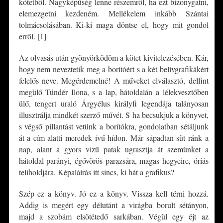
kötetből. Nagyképűség lenne részemről, ha ezt bizonygatni,
elemezgetni kezdeném. Mellékelem inkább Szántai
tolmácsolásában. Ki-ki maga döntse el, hogy mit gondol
erről. [1]
Az olvasás után gyönyörködöm a kötet kivitelezésében. Kár,
hogy nem neveztetik meg a borítóért s a két belívgrafikákért
felelős neve. Megérdemelné! A műveket elválasztó, delfint
megülő Tündér Ilona, s a lap, hátoldalán a lélekvesztőben
ülő, tengert uraló Árgyélus királyfi legendája talányosan
illusztrálja mindkét szerző művét. S ha becsukjuk a könyvet,
s végső pillantást vetünk a borítókra, gondolatban sétáljunk
át a cím alatti meredek ívű hídon. Már sápadtan süt ránk a
nap, alant a gyors vizű patak ugrasztja át szemünket a
hátoldal parányi, égővörös parazsára, magas hegyeire, óriás
teliholdjára. Képaláírás itt sincs, ki hát a grafikus?
Szép ez a könyv. Jó ez a könyv. Vissza kell térni hozzá.
Addig is megért egy délutánt a virágba borult sétányon,
majd a szobám elsötétedő sarkában. Végül egy éjt az