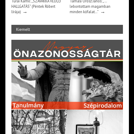
Turai Kamil: „SZAVAKKÁ VEDLŐ
Tamási Orosz János: „…
HALLGATÁS” (Péntek Róbert
lebontottam magamban
→
→
lírája)
minden kőfalat…”
Kiemelt